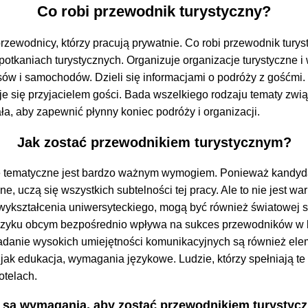
Co robi przewodnik turystyczny?
rzewodnicy, którzy pracują prywatnie. Co robi przewodnik turyst
spotkaniach turystycznych. Organizuje organizacje turystyczne
 i samochodów. Dzieli się informacjami o podróży z gośćmi. Lic
e się przyjacielem gości. Bada wszelkiego rodzaju tematy związ
ała, aby zapewnić płynny koniec podróży i organizacji.
Jak zostać przewodnikiem turystycznym?
 tematyczne jest bardzo ważnym wymogiem. Ponieważ kandydaci,
ne, uczą się wszystkich subtelności tej pracy. Ale to nie jest w
 wykształcenia uniwersyteckiego, mogą być również światowej
ęzyku obcym bezpośrednio wpływa na sukces przewodników w bi
iadanie wysokich umiejętności komunikacyjnych są również ele
 jak edukacja, wymagania językowe. Ludzie, którzy spełniają 
otelach.
e są wymagania, aby zostać przewodnikiem turystyc