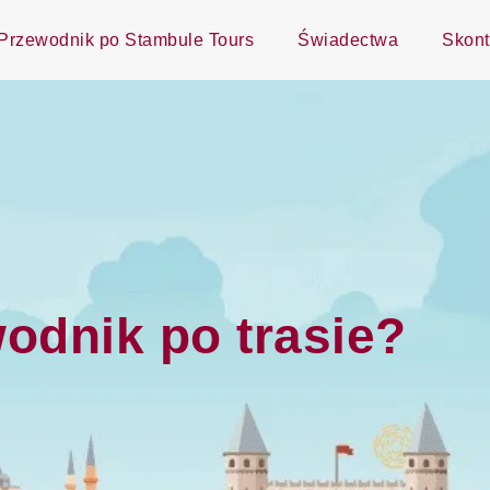
Przewodnik po Stambule Tours
Świadectwa
Skont
odnik po trasie?