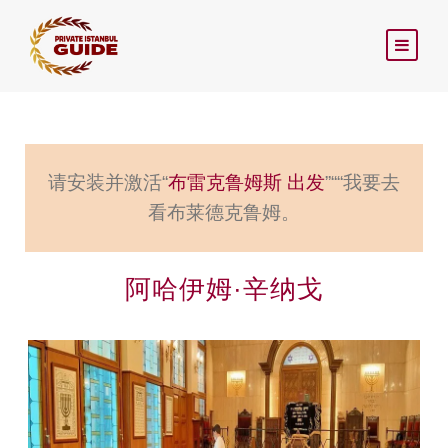
请安装并激活“
布雷克鲁姆斯 出发
”““我要去
看布莱德克鲁姆。
阿哈伊姆·辛纳戈