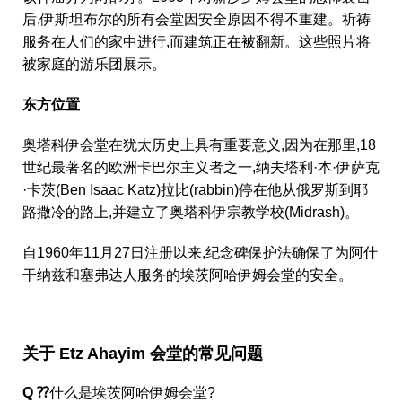
后,伊斯坦布尔的所有会堂因安全原因不得不重建。祈祷
服务在人们的家中进行,而建筑正在被翻新。这些照片将
被家庭的游乐团展示。
东方位置
奥塔科伊会堂在犹太历史上具有重要意义,因为在那里,18
世纪最著名的欧洲卡巴尔主义者之一,纳夫塔利·本·伊萨克
·卡茨(Ben Isaac Katz)拉比(rabbin)停在他从俄罗斯到耶
路撒冷的路上,并建立了奥塔科伊宗教学校(Midrash)。
自1960年11月27日注册以来,纪念碑保护法确保了为阿什
干纳兹和塞弗达人服务的埃茨阿哈伊姆会堂的安全。
关于 Etz Ahayim 会堂的常见问题
Q ⁇
什么是埃茨阿哈伊姆会堂?