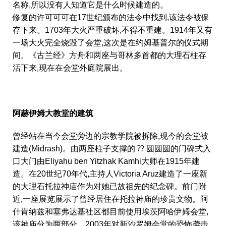
名称,所以没有人知道它是什么时候建造的。
修复的许可可可在17世纪颁布的法令中找到,该法令被保
存下来。1703年大火严重破坏,不得不重建。1914年又有
一场大火完全烧毁了会堂,这次是在约姆基普尔的仪式期
间。《古兰经》方舟和两座与哥林多首都的大理石柱存
活下来,现在在会堂外庭院展出。
阿赫伊姆大教堂的建筑
曾经站在当今会堂旁边的宗教学院被拆除,现今的会堂被
建造(Midrash)。由两座柱子支撑的 ⁇ 圆圆圆的门碑式入
口大门由Eliyahu ben Yitzhak Kamhi大师在1915年建
造。在20世纪70年代,主持人Victoria Aruz建造了一座新
的大理石托拉神庙作为对她已故祖先的纪念碑。前门附
近,一座展览展示了曾经居住在托拉神庙的珍贵文物。阿
什肯纳兹和塞弗达基社区都目前使用埃茨阿哈伊姆会堂,
该神庙分为两部分。2003年对新沙罗姆会堂的恐怖袭击