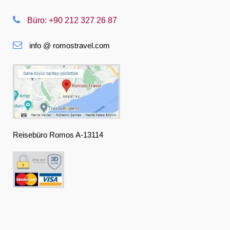
Nederlands
Büro: +90 212 327 26 87
Slovenská
info @ romostravel.com
Suomi
Français
Deutsch
Ελληνική
हिंदी
Reisebüro Romos A-13114
Magyar
Indonesia
Italiano
日本語
한국어