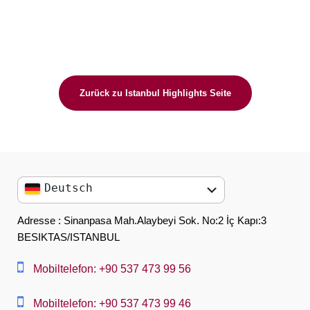
Zurück zu Istanbul Highlights Seite
Deutsch
English
Adresse : Sinanpasa Mah.Alaybeyi Sok. No:2 İç Kapı:3
BESIKTAS/ISTANBUL
العربية
中文
Mobiltelefon: +90 537 473 99 56
Dansk
Mobiltelefon: +90 537 473 99 46