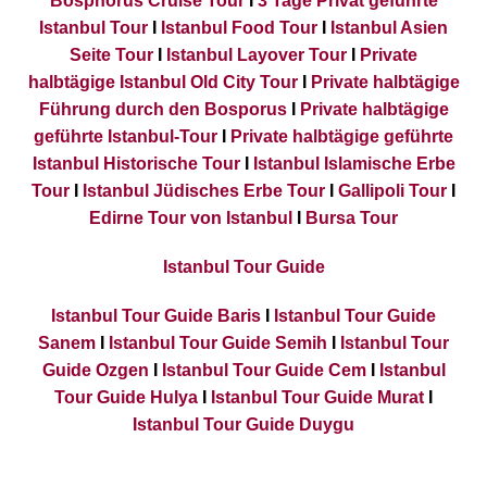
Bosphorus Cruise Tour
I
3 Tage Privat geführte
Istanbul Tour
I
Istanbul Food Tour
I
Istanbul Asien
Seite Tour
I
Istanbul Layover Tour
I
Private
halbtägige Istanbul Old City Tour
I
Private halbtägige
Führung durch den Bosporus
I
Private halbtägige
geführte Istanbul-Tour
I
Private halbtägige geführte
Istanbul Historische Tour
I
Istanbul Islamische Erbe
Tour
I
Istanbul Jüdisches Erbe Tour
I
Gallipoli Tour
I
Edirne Tour von Istanbul
I
Bursa Tour
Istanbul Tour Guide
Istanbul Tour Guide Baris
I
Istanbul Tour Guide
Sanem
I
Istanbul Tour Guide Semih
I
Istanbul Tour
Guide Ozgen
I
Istanbul Tour Guide Cem
I
Istanbul
Tour Guide Hulya
I
Istanbul Tour Guide Murat
I
Istanbul Tour Guide Duygu