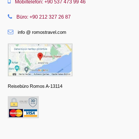
Mobiltelefon: +90 537 473 99 46
Nederlands
Büro: +90 212 327 26 87
Slovenská
info @ romostravel.com
Suomi
Français
Deutsch
Ελληνική
हिंदी
Reisebüro Romos A-13114
Magyar
Indonesia
Italiano
日本語