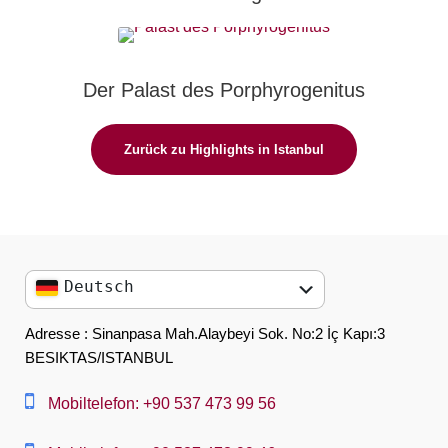
Der Palast des Porphyrogenitus
Zurück zu Highlights in Istanbul
Deutsch
English
Adresse : Sinanpasa Mah.Alaybeyi Sok. No:2 İç Kapı:3
BESIKTAS/ISTANBUL
العربية
中文
Mobiltelefon: +90 537 473 99 56
Dansk