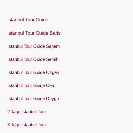
한국어
Polski
Istanbul Tour Guide
Português
Istanbul Tour Guide Baris
Русский
Istanbul Tour Guide Sanem
Español
Swedish
Istanbul Tour Guide Semih
Türkçe
Istanbul Tour Guide Ozgen
Український
Istanbul Tour Guide Cem
Việt
Istanbul Tour Guide Duygu
2 Tage Istanbul Tour
3 Tage Istanbul Tour