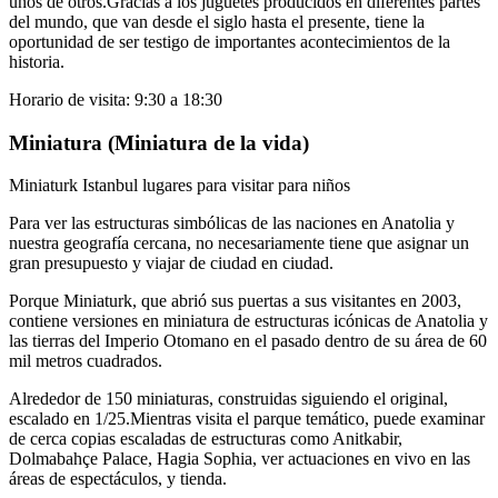
unos de otros.Gracias a los juguetes producidos en diferentes partes
del mundo, que van desde el siglo hasta el presente, tiene la
oportunidad de ser testigo de importantes acontecimientos de la
historia.
Horario de visita: 9:30 a 18:30
Miniatura (Miniatura de la vida)
Miniaturk Istanbul lugares para visitar para niños
Para ver las estructuras simbólicas de las naciones en Anatolia y
nuestra geografía cercana, no necesariamente tiene que asignar un
gran presupuesto y viajar de ciudad en ciudad.
Porque Miniaturk, que abrió sus puertas a sus visitantes en 2003,
contiene versiones en miniatura de estructuras icónicas de Anatolia y
las tierras del Imperio Otomano en el pasado dentro de su área de 60
mil metros cuadrados.
Alrededor de 150 miniaturas, construidas siguiendo el original,
escalado en 1/25.Mientras visita el parque temático, puede examinar
de cerca copias escaladas de estructuras como Anitkabir,
Dolmabahçe Palace, Hagia Sophia, ver actuaciones en vivo en las
áreas de espectáculos, y tienda.