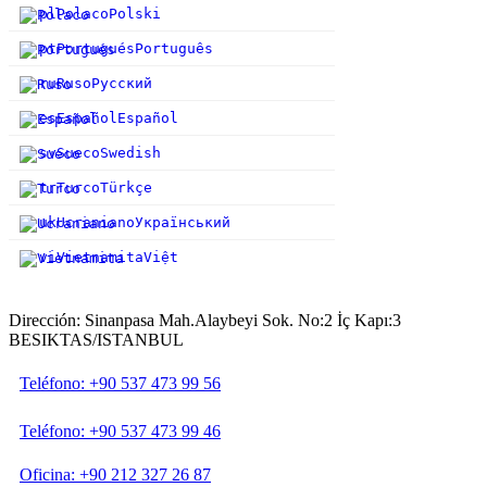
pl
Polaco
Polski
pt
Portugués
Português
ru
Ruso
Русский
es
Español
Español
sv
Sueco
Swedish
tr
Turco
Türkçe
uk
Ucraniano
Український
vi
Vietnamita
Việt
Dirección: Sinanpasa Mah.Alaybeyi Sok. No:2 İç Kapı:3
BESIKTAS/ISTANBUL
Teléfono: +90 537 473 99 56
Teléfono: +90 537 473 99 46
Oficina: +90 212 327 26 87