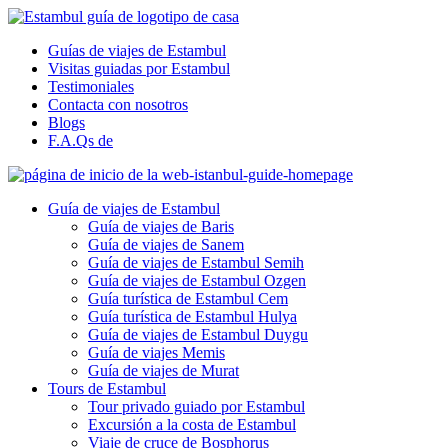
Guías de viajes de Estambul
Visitas guiadas por Estambul
Testimoniales
Contacta con nosotros
Blogs
F.A.Qs de
Guía de viajes de Estambul
Guía de viajes de Baris
Guía de viajes de Sanem
Guía de viajes de Estambul Semih
Guía de viajes de Estambul Ozgen
Guía turística de Estambul Cem
Guía turística de Estambul Hulya
Guía de viajes de Estambul Duygu
Guía de viajes Memis
Guía de viajes de Murat
Tours de Estambul
Tour privado guiado por Estambul
Excursión a la costa de Estambul
Viaje de cruce de Bosphorus