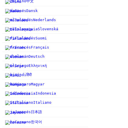
中文
zh
Chino
da
Danés
Dansk
nl
Holandés
Nederlands
sk
Eslovaquia
Slovenská
fi
Finlandés
Suomi
fr
Francés
Français
de
Alemán
Deutsch
el
Griego
Ελληνική
हिंदी
hi
Hindi
hu
Húngaro
Magyar
id
Indonesia
Indonesia
it
Italiano
Italiano
日本語
ja
Japonés
한국어
ko
Coreano