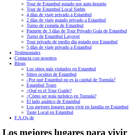
Tour de Estambul guiado por auto-horario
Tour de Estambul Local Sights
4 días de viaje privado a Estambul
2 días de viaje guiado privado a Estambul
Turno de comida de Estambul
Paquete de 3 días de Tour Privado Guía de Estambul
Turno de Estambul Layover
Tour privado de medio día guiado por Estambul
5 días de viaje privado a Estambul
Testimoniales
Contacta con nosotros
Blogs
Los sitios más visitados en Estambul
Sitios ocultos de Estambul
¿Por qué Estambul no es la capital de Turquía?
Estambul Tours
¿Qué es el Tour Guide?
¿Cómo ser guía turístico en Turquía?
El lado asiático de Estambul
Los mejores lugares para vivir en familia en Estambul
Taste Local en Estambul
F.A.Qs de
Los mejores lugares para vivir