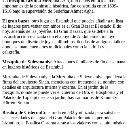
La mezquita azul
La Mezquita Azul, uno de los edificios más
importantes de la península histórica, fue construida entre 1609-
1616 bajo la supervisión de Sedefkar Ahmet Agha.
El gran bazar
: otro lugar en Estambul que puedes añadir a tu lista
de lugares para visitar con niños es el Gran Bazaar.El estado II de
hoy, además de las joyerías, El Gran Bazaar, que se debe a la
reconstrucción realizada con el apoyo de Abdulhamid, incluye
boutiques de diseño de joyas, alfombras, tiendas de antiguos, talleres
donde se mantienen artes tradicionales como la ladrilla y la
caligrafía.
Mezquita de Suleymaniye
Atracciones familiares de fin de semana
en lugares históricos de Estambul
Mezquita de Suleymaniye: la Mezquita de Suleymaniye, que lleva la
firma del arquitecto Sinan, menciona con frecuencia su nombre con
detalles en arquitectura interna y externa. En el jardín de la
mezquita, donde se puede ver el Cuerno de Oro, el Bosphorus y el
Palacio de Topkapi desde su jardín, hay santuarios de Kanuni y
Hürrem Sultan.
Basílica de Cisterna
Construida en 532 y utilizada para satisfacer
las necesidades de agua del Gran Palacio durante el período
bizantino, la Basílica Cisterna atrae a los viajeros con su aire místico.