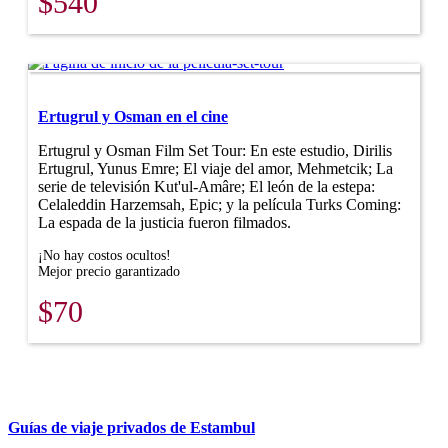
$540
Ertugrul y Osman en el cine
Ertugrul y Osman Film Set Tour: En este estudio, Dirilis
Ertugrul, Yunus Emre; El viaje del amor, Mehmetcik; La
serie de televisión Kut'ul-Amâre; El león de la estepa:
Celaleddin Harzemsah, Epic; y la película Turks Coming:
La espada de la justicia fueron filmados.
¡No hay costos ocultos!
Mejor precio garantizado
$70
Guías de viaje privados de Estambul