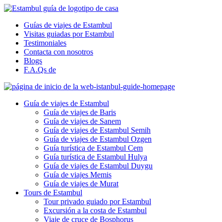
Guías de viajes de Estambul
Visitas guiadas por Estambul
Testimoniales
Contacta con nosotros
Blogs
F.A.Qs de
Guía de viajes de Estambul
Guía de viajes de Baris
Guía de viajes de Sanem
Guía de viajes de Estambul Semih
Guía de viajes de Estambul Ozgen
Guía turística de Estambul Cem
Guía turística de Estambul Hulya
Guía de viajes de Estambul Duygu
Guía de viajes Memis
Guía de viajes de Murat
Tours de Estambul
Tour privado guiado por Estambul
Excursión a la costa de Estambul
Viaje de cruce de Bosphorus