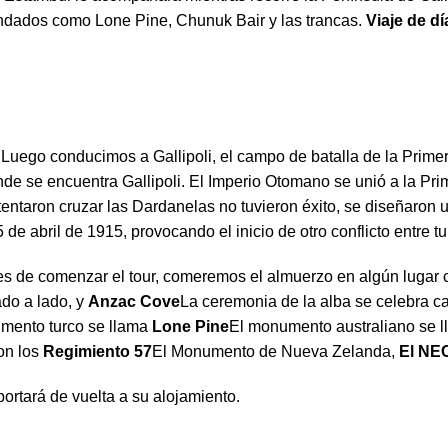
ndados como Lone Pine, Chunuk Bair y las trancas.
Viaje de dí
 Luego conducimos a Gallipoli, el campo de batalla de la Prime
nde se encuentra Gallipoli. El Imperio Otomano se unió a la P
tentaron cruzar las Dardanelas no tuvieron éxito, se diseñaron u
 de abril de 1915, provocando el inicio de otro conflicto entre 
tes de comenzar el tour, comeremos el almuerzo en algún lugar
do a lado, y
Anzac Cove
La ceremonia de la alba se celebra ca
mento turco se llama
Lone Pine
El monumento australiano se 
ron los
Regimiento 57
El Monumento de Nueva Zelanda,
El NE
portará de vuelta a su alojamiento.