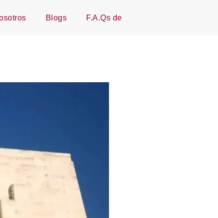
osotros
Blogs
F.A.Qs de