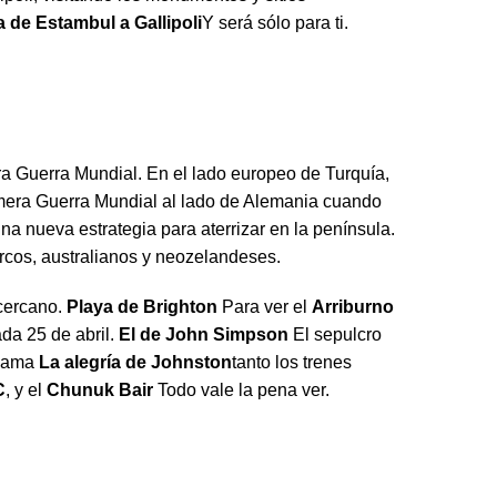
a de Estambul a Gallipoli
Y será sólo para ti.
ra Guerra Mundial. En el lado europeo de Turquía,
rimera Guerra Mundial al lado de Alemania cuando
na nueva estrategia para aterrizar en la península.
turcos, australianos y neozelandeses.
 cercano.
Playa de Brighton
Para ver el
Arriburno
da 25 de abril.
El de John Simpson
El sepulcro
llama
La alegría de Johnston
tanto los trenes
C
, y el
Chunuk Bair
Todo vale la pena ver.