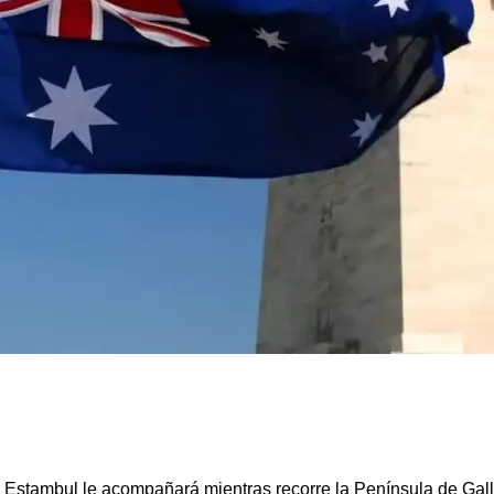
de Estambul le acompañará mientras recorre la Península de Galli