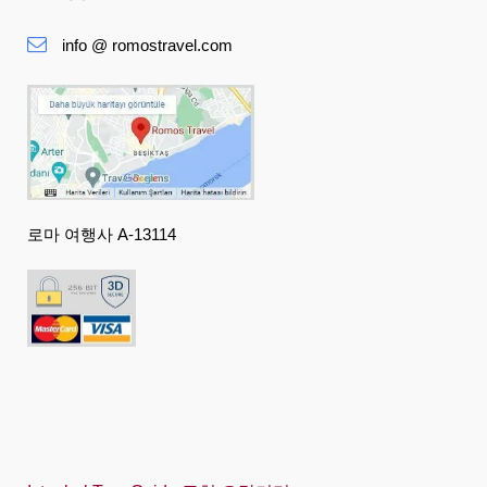
Ελληνική
info @ romostravel.com
हिंदी
Magyar
Indonesia
Italiano
日本語
로마 여행사 A-13114
한국어
Polski
Português
Русский
Español
Swedish