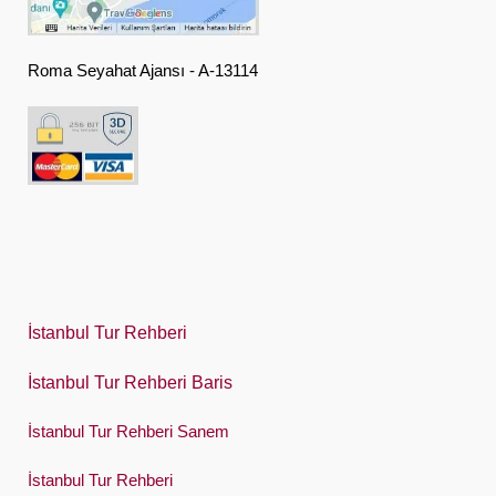
Ελληνική
हिंदी
Roma Seyahat Ajansı - A-13114
Magyar
Indonesia
Italiano
日本語
한국어
Polski
İstanbul Tur Rehberi
Português
İstanbul Tur Rehberi Baris
Русский
İstanbul Tur Rehberi Sanem
Español
Swedish
İstanbul Tur Rehberi