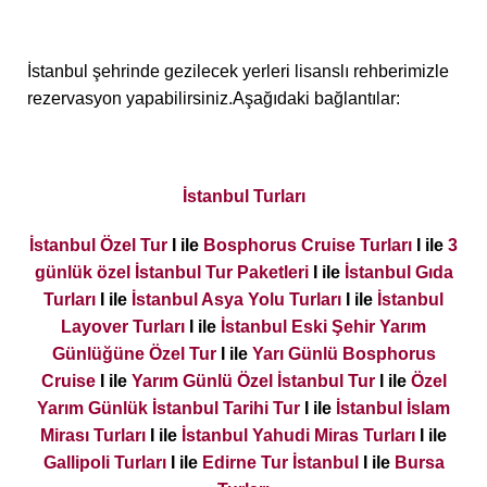
İstanbul şehrinde gezilecek yerleri lisanslı rehberimizle
rezervasyon yapabilirsiniz.Aşağıdaki bağlantılar:
İstanbul Turları
İstanbul Özel Tur
I ile
Bosphorus Cruise Turları
I ile
3
günlük özel İstanbul Tur Paketleri
I ile
İstanbul Gıda
Turları
I ile
İstanbul Asya Yolu Turları
I ile
İstanbul
Layover Turları
I ile
İstanbul Eski Şehir Yarım
Günlüğüne Özel Tur
I ile
Yarı Günlü Bosphorus
Cruise
I ile
Yarım Günlü Özel İstanbul Tur
I ile
Özel
Yarım Günlük İstanbul Tarihi Tur
I ile
İstanbul İslam
Mirası Turları
I ile
İstanbul Yahudi Miras Turları
I ile
Gallipoli Turları
I ile
Edirne Tur İstanbul
I ile
Bursa