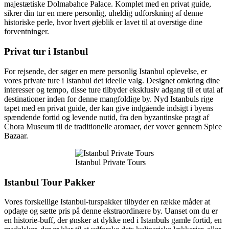
majestætiske Dolmabahce Palace. Komplet med en privat guide,
sikrer din tur en mere personlig, uheldig udforskning af denne
historiske perle, hvor hvert øjeblik er lavet til at overstige dine
forventninger.
Privat tur i Istanbul
For rejsende, der søger en mere personlig Istanbul oplevelse, er
vores private ture i Istanbul det ideelle valg. Designet omkring dine
interesser og tempo, disse ture tilbyder eksklusiv adgang til et utal af
destinationer inden for denne mangfoldige by. Nyd Istanbuls rige
tapet med en privat guide, der kan give indgående indsigt i byens
spændende fortid og levende nutid, fra den byzantinske pragt af
Chora Museum til de traditionelle aromaer, der vover gennem Spice
Bazaar.
Istanbul Private Tours
Istanbul Tour Pakker
Vores forskellige Istanbul-turspakker tilbyder en række måder at
opdage og sætte pris på denne ekstraordinære by. Uanset om du er
en historie-buff, der ønsker at dykke ned i Istanbuls gamle fortid, en