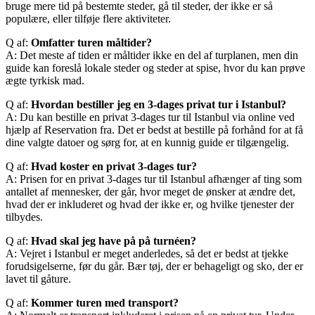
bruge mere tid på bestemte steder, gå til steder, der ikke er så
populære, eller tilføje flere aktiviteter.
Q af:
Omfatter turen måltider?
A: Det meste af tiden er måltider ikke en del af turplanen, men din
guide kan foreslå lokale steder og steder at spise, hvor du kan prøve
ægte tyrkisk mad.
Q af:
Hvordan bestiller jeg en 3-dages privat tur i Istanbul?
A: Du kan bestille en privat 3-dages tur til Istanbul via online ved
hjælp af Reservation fra. Det er bedst at bestille på forhånd for at få
dine valgte datoer og sørg for, at en kunnig guide er tilgængelig.
Q af:
Hvad koster en privat 3-dages tur?
A: Prisen for en privat 3-dages tur til Istanbul afhænger af ting som
antallet af mennesker, der går, hvor meget de ønsker at ændre det,
hvad der er inkluderet og hvad der ikke er, og hvilke tjenester der
tilbydes.
Q af:
Hvad skal jeg have på på turnéen?
A: Vejret i Istanbul er meget anderledes, så det er bedst at tjekke
forudsigelserne, før du går. Bær tøj, der er behageligt og sko, der er
lavet til gåture.
Q af:
Kommer turen med transport?