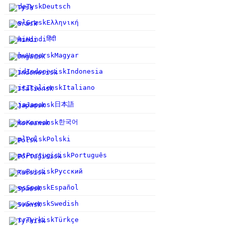
de
Tysk
Deutsch
el
Græsk
Ελληνική
हिंदी
hi
Hindi
hu
Ungarsk
Magyar
id
Indonesisk
Indonesia
it
Italiensk
Italiano
日本語
ja
Japansk
한국어
ko
Koreansk
pl
Polsk
Polski
pt
Portugisisk
Português
ru
Russisk
Русский
es
Spansk
Español
sv
Svensk
Swedish
tr
Tyrkisk
Türkçe