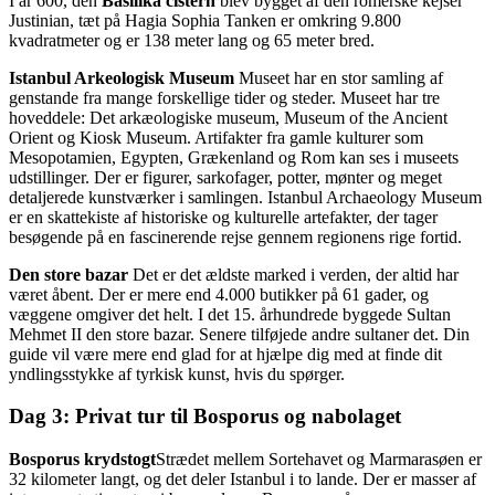
I år 600, den
Basilika cistern
blev bygget af den romerske kejser
Justinian, tæt på Hagia Sophia Tanken er omkring 9.800
kvadratmeter og er 138 meter lang og 65 meter bred.
Istanbul Arkeologisk Museum
Museet har en stor samling af
genstande fra mange forskellige tider og steder. Museet har tre
hoveddele: Det arkæologiske museum, Museum of the Ancient
Orient og Kiosk Museum. Artifakter fra gamle kulturer som
Mesopotamien, Egypten, Grækenland og Rom kan ses i museets
udstillinger. Der er figurer, sarkofager, potter, mønter og meget
detaljerede kunstværker i samlingen. Istanbul Archaeology Museum
er en skattekiste af historiske og kulturelle artefakter, der tager
besøgende på en fascinerende rejse gennem regionens rige fortid.
Den store bazar
Det er det ældste marked i verden, der altid har
været åbent. Der er mere end 4.000 butikker på 61 gader, og
væggene omgiver det helt. I det 15. århundrede byggede Sultan
Mehmet II den store bazar. Senere tilføjede andre sultaner det. Din
guide vil være mere end glad for at hjælpe dig med at finde dit
yndlingsstykke af tyrkisk kunst, hvis du spørger.
Dag 3: Privat tur til Bosporus og nabolaget
Bosporus krydstogt
Strædet mellem Sortehavet og Marmarasøen er
32 kilometer langt, og det deler Istanbul i to lande. Der er masser af