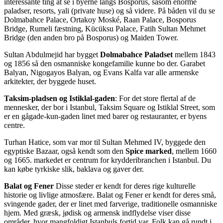
interessante ting at se i byerne langs Bosporus, såsom enorme
paladser, resorts, yali (private huse) og så videre. På båden vil du se
Dolmabahce Palace, Ortakoy Moské, Raan Palace, Bosporus
Bridge, Rumeli fæstning, Kücüksu Palace, Fatih Sultan Mehmet
Bridge (den anden bro på Bosporus) og Maiden Tower.
Sultan Abdulmejid har bygget
Dolmabahce Paladset
mellem 1843
og 1856 så den osmanniske kongefamilie kunne bo der. Garabet
Balyan, Nigogayos Balyan, og Evans Kalfa var alle armenske
arkitekter, der byggede huset.
Taksim-pladsen og Istiklal-gaden
: For det store flertal af de
mennesker, der bor i Istanbul, Taksim Square og Istiklal Street, som
er en gågade-kun-gaden linet med barer og restauranter, er byens
centre.
Turhan Hatice, som var mor til Sultan Mehmed IV, byggede den
egyptiske Bazaar, også kendt som den
Spice marked
, mellem 1660
og 1665. markedet er centrum for krydderibranchen i Istanbul. Du
kan købe tyrkiske slik, baklava og gaver der.
Balat og Fener
Disse steder er kendt for deres rige kulturelle
historie og livlige atmosfære. Balat og Fener er kendt for deres små,
svingende gader, der er linet med farverige, traditionelle osmanniske
hjem. Med græsk, jødisk og armensk indflydelse viser disse
områder, hvor mangfoldigt Istanbuls fortid var. Folk kan gå rundt i