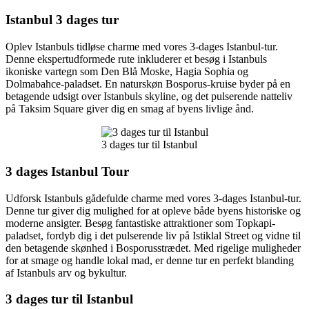
Istanbul 3 dages tur
Oplev Istanbuls tidløse charme med vores 3-dages Istanbul-tur.
Denne ekspertudformede rute inkluderer et besøg i Istanbuls
ikoniske vartegn som Den Blå Moske, Hagia Sophia og
Dolmabahce-paladset. En naturskøn Bosporus-kruise byder på en
betagende udsigt over Istanbuls skyline, og det pulserende natteliv
på Taksim Square giver dig en smag af byens livlige ånd.
3 dages tur til Istanbul
3 dages Istanbul Tour
Udforsk Istanbuls gådefulde charme med vores 3-dages Istanbul-tur.
Denne tur giver dig mulighed for at opleve både byens historiske og
moderne ansigter. Besøg fantastiske attraktioner som Topkapi-
paladset, fordyb dig i det pulserende liv på Istiklal Street og vidne til
den betagende skønhed i Bosporusstrædet. Med rigelige muligheder
for at smage og handle lokal mad, er denne tur en perfekt blanding
af Istanbuls arv og bykultur.
3 dages tur til Istanbul