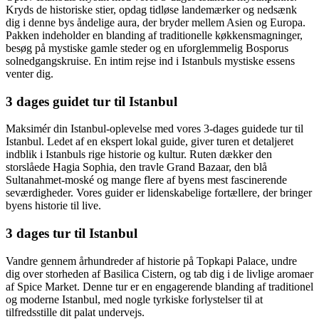
Kryds de historiske stier, opdag tidløse landemærker og nedsænk
dig i denne bys åndelige aura, der bryder mellem Asien og Europa.
Pakken indeholder en blanding af traditionelle køkkensmagninger,
besøg på mystiske gamle steder og en uforglemmelig Bosporus
solnedgangskruise. En intim rejse ind i Istanbuls mystiske essens
venter dig.
3 dages guidet tur til Istanbul
Maksimér din Istanbul-oplevelse med vores 3-dages guidede tur til
Istanbul. Ledet af en ekspert lokal guide, giver turen et detaljeret
indblik i Istanbuls rige historie og kultur. Ruten dækker den
storslåede Hagia Sophia, den travle Grand Bazaar, den blå
Sultanahmet-moské og mange flere af byens mest fascinerende
seværdigheder. Vores guider er lidenskabelige fortællere, der bringer
byens historie til live.
3 dages tur til Istanbul
Vandre gennem århundreder af historie på Topkapi Palace, undre
dig over storheden af Basilica Cistern, og tab dig i de livlige aromaer
af Spice Market. Denne tur er en engagerende blanding af traditionel
og moderne Istanbul, med nogle tyrkiske forlystelser til at
tilfredsstille dit palat undervejs.