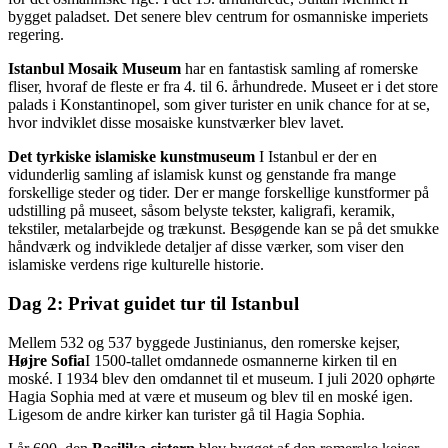
bygget paladset. Det senere blev centrum for osmanniske imperiets
regering.
Istanbul Mosaik Museum
har en fantastisk samling af romerske
fliser, hvoraf de fleste er fra 4. til 6. århundrede. Museet er i det store
palads i Konstantinopel, som giver turister en unik chance for at se,
hvor indviklet disse mosaiske kunstværker blev lavet.
Det tyrkiske islamiske kunstmuseum
I Istanbul er der en
vidunderlig samling af islamisk kunst og genstande fra mange
forskellige steder og tider. Der er mange forskellige kunstformer på
udstilling på museet, såsom belyste tekster, kaligrafi, keramik,
tekstiler, metalarbejde og trækunst. Besøgende kan se på det smukke
håndværk og indviklede detaljer af disse værker, som viser den
islamiske verdens rige kulturelle historie.
Dag 2: Privat guidet tur til Istanbul
Mellem 532 og 537 byggede Justinianus, den romerske kejser,
Højre Sofia
I 1500-tallet omdannede osmannerne kirken til en
moské. I 1934 blev den omdannet til et museum. I juli 2020 ophørte
Hagia Sophia med at være et museum og blev til en moské igen.
Ligesom de andre kirker kan turister gå til Hagia Sophia.