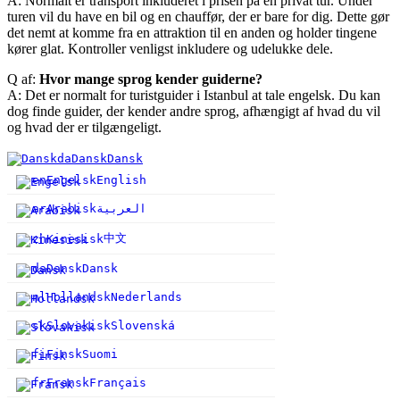
A: Normalt er transport inkluderet i prisen på en privat tur. Under
turen vil du have en bil og en chauffør, der er bare for dig. Dette gør
det nemt at komme fra en attraktion til en anden og holder tingene
kører glat. Kontroller venligst inkludere og udelukke dele.
Q af:
Hvor mange sprog kender guiderne?
A: Det er normalt for turistguider i Istanbul at tale engelsk. Du kan
dog finde guider, der kender andre sprog, afhængigt af hvad du vil
og hvad der er tilgængeligt.
da
Dansk
Dansk
en
Engelsk
English
ar
Arabisk
العربية
中文
zh
Kinesisk
da
Dansk
Dansk
nl
Hollandsk
Nederlands
sk
Slovakisk
Slovenská
fi
Finsk
Suomi
fr
Fransk
Français