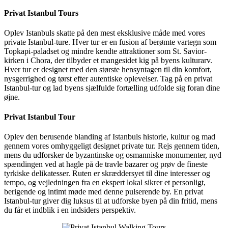
Privat Istanbul Tours
Oplev Istanbuls skatte på den mest eksklusive måde med vores
private Istanbul-ture. Hver tur er en fusion af berømte vartegn som
Topkapi-paladset og mindre kendte attraktioner som St. Savior-
kirken i Chora, der tilbyder et mangesidet kig på byens kulturarv.
Hver tur er designet med den største hensyntagen til din komfort,
nysgerrighed og tørst efter autentiske oplevelser. Tag på en privat
Istanbul-tur og lad byens sjælfulde fortælling udfolde sig foran dine
øjne.
Privat Istanbul Tour
Oplev den berusende blanding af Istanbuls historie, kultur og mad
gennem vores omhyggeligt designet private tur. Rejs gennem tiden,
mens du udforsker de byzantinske og osmanniske monumenter, nyd
spændingen ved at hagle på de travle bazarer og prøv de fineste
tyrkiske delikatesser. Ruten er skræddersyet til dine interesser og
tempo, og vejledningen fra en ekspert lokal sikrer et personligt,
berigende og intimt møde med denne pulserende by. En privat
Istanbul-tur giver dig luksus til at udforske byen på din fritid, mens
du får et indblik i en indsiders perspektiv.