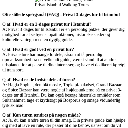
Privat Istanbul Walking Tours
Ofte stillede spørgsmål (FAQ) - Privat 3-dages tur til Istanbul
Q af:
Hvad er en 3-dages privat tur i Istanbul?
A: Privat 3-dages tur til Istanbul er en personlig pakke, der giver dig
mulighed for at se byens topattraktioner, historiske steder og
kulturelle vartegn med en dygtig guide.
Q af:
Hvad er godt ved en privat tur?
A: Private ture har mange fordele, såsom at få personlig
opmærksomhed fra en velkendt guide, være i stand til at ændre
tidsplanen for at passe til dine interesser, og have et dedikeret køretøj
til transport.
Q af:
Hvad er de bedste dele af turen?
A: Hagia Sophia, den blå moské, Topkapi-paladset, Grand Bazaar
og Spice Bazaar kan være nogle af højdepunkterne på en privat 3-
dages tur til Istanbul. Du kan også besøge historiske områder som
Sultanahmet, tage et krydstogt på Bosporus og smage vidunderlig
tyrkisk mad.
Q af:
Kan turen ændres på nogen måde?
A: Ja, du kan ændre turen til din smag. Din private guide kan hjælpe
dig med at lave en rute, der passer til dine behov, uanset om du vil