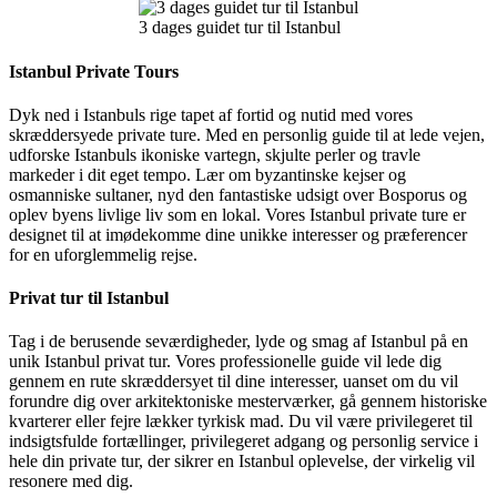
3 dages guidet tur til Istanbul
Istanbul Private Tours
Dyk ned i Istanbuls rige tapet af fortid og nutid med vores
skræddersyede private ture. Med en personlig guide til at lede vejen,
udforske Istanbuls ikoniske vartegn, skjulte perler og travle
markeder i dit eget tempo. Lær om byzantinske kejser og
osmanniske sultaner, nyd den fantastiske udsigt over Bosporus og
oplev byens livlige liv som en lokal. Vores Istanbul private ture er
designet til at imødekomme dine unikke interesser og præferencer
for en uforglemmelig rejse.
Privat tur til Istanbul
Tag i de berusende seværdigheder, lyde og smag af Istanbul på en
unik Istanbul privat tur. Vores professionelle guide vil lede dig
gennem en rute skræddersyet til dine interesser, uanset om du vil
forundre dig over arkitektoniske mesterværker, gå gennem historiske
kvarterer eller fejre lækker tyrkisk mad. Du vil være privilegeret til
indsigtsfulde fortællinger, privilegeret adgang og personlig service i
hele din private tur, der sikrer en Istanbul oplevelse, der virkelig vil
resonere med dig.