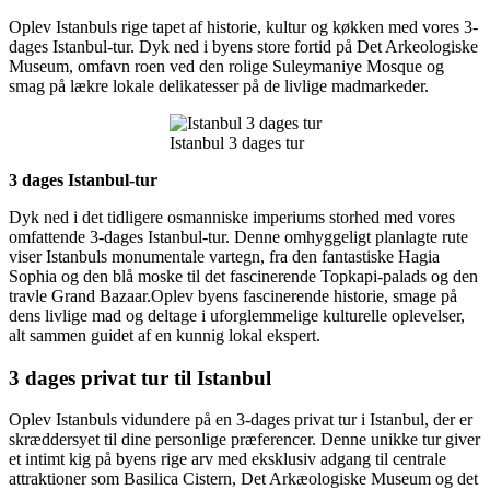
Oplev Istanbuls rige tapet af historie, kultur og køkken med vores 3-
dages Istanbul-tur. Dyk ned i byens store fortid på Det Arkeologiske
Museum, omfavn roen ved den rolige Suleymaniye Mosque og
smag på lækre lokale delikatesser på de livlige madmarkeder.
Istanbul 3 dages tur
3 dages Istanbul-tur
Dyk ned i det tidligere osmanniske imperiums storhed med vores
omfattende 3-dages Istanbul-tur. Denne omhyggeligt planlagte rute
viser Istanbuls monumentale vartegn, fra den fantastiske Hagia
Sophia og den blå moske til det fascinerende Topkapi-palads og den
travle Grand Bazaar.Oplev byens fascinerende historie, smage på
dens livlige mad og deltage i uforglemmelige kulturelle oplevelser,
alt sammen guidet af en kunnig lokal ekspert.
3 dages privat tur til Istanbul
Oplev Istanbuls vidundere på en 3-dages privat tur i Istanbul, der er
skræddersyet til dine personlige præferencer. Denne unikke tur giver
et intimt kig på byens rige arv med eksklusiv adgang til centrale
attraktioner som Basilica Cistern, Det Arkæologiske Museum og det