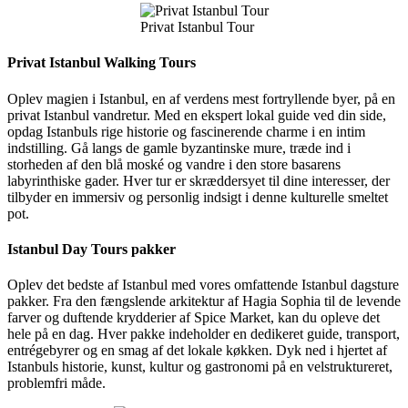
Privat Istanbul Tour
Privat Istanbul Walking Tours
Oplev magien i Istanbul, en af verdens mest fortryllende byer, på en
privat Istanbul vandretur. Med en ekspert lokal guide ved din side,
opdag Istanbuls rige historie og fascinerende charme i en intim
indstilling. Gå langs de gamle byzantinske mure, træde ind i
storheden af den blå moské og vandre i den store basarens
labyrinthiske gader. Hver tur er skræddersyet til dine interesser, der
tilbyder en immersiv og personlig indsigt i denne kulturelle smeltet
pot.
Istanbul Day Tours pakker
Oplev det bedste af Istanbul med vores omfattende Istanbul dagsture
pakker. Fra den fængslende arkitektur af Hagia Sophia til de levende
farver og duftende krydderier af Spice Market, kan du opleve det
hele på en dag. Hver pakke indeholder en dedikeret guide, transport,
entrégebyrer og en smag af det lokale køkken. Dyk ned i hjertet af
Istanbuls historie, kunst, kultur og gastronomi på en velstruktureret,
problemfri måde.