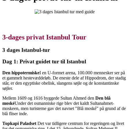
3-dages privat Istanbul Tour
3 dages Istanbul-tur
Dag 1: Privat guidet tur til Istanbul
Den hippotermiske
I en U-formet arena, 100.000 mennesker ser på
et gammelt hestevæddeløb. De eneste dele af Hippodrom, der stadig
står, er den egyptiske obelisk, slangens søjle og de konstantinske
søjler.
Mellem 1609 og 1616 byggede Sultan Ahmed den
Den blå
moské
Under det osmanniske rige blev det kaldt Sultanahmet-
moskeen, men turisterne gav det navnet "Blå moské" på grund af de
blå fliser inde.
Topkapi Paladset
Det var tidligere centrum for regeringen og livet
for det osmanniske rige. I det 15. århundrede, Sultan Mehmet II