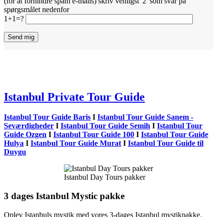
(for at forhindre spam e-mails) skriv venligst '2' som svar på
spørgsmålet nedenfor
1+1=?
Istanbul Private Tour Guide
Istanbul Tour Guide Baris
I
Istanbul Tour Guide Sanem -
Seværdigheder
I
Istanbul Tour Guide Semih
I
Istanbul Tour
Guide Ozgen
I
Istanbul Tour Guide 100
I
Istanbul Tour Guide
Hulya
I
Istanbul Tour Guide Murat
I
Istanbul Tour Guide til
Duygu
Istanbul Day Tours pakker
3 dages Istanbul Mystic pakke
Oplev Istanbuls mystik med vores 3-dages Istanbul mystikpakke.