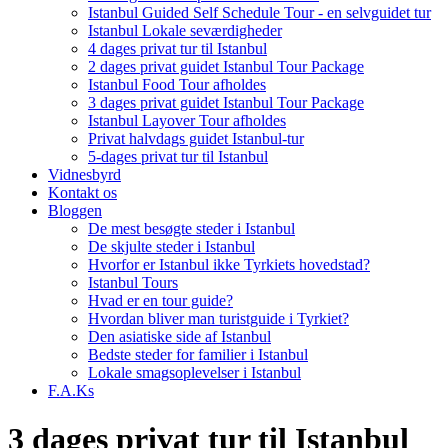
Istanbul Guided Self Schedule Tour - en selvguidet tur
Istanbul Lokale seværdigheder
4 dages privat tur til Istanbul
2 dages privat guidet Istanbul Tour Package
Istanbul Food Tour afholdes
3 dages privat guidet Istanbul Tour Package
Istanbul Layover Tour afholdes
Privat halvdags guidet Istanbul-tur
5-dages privat tur til Istanbul
Vidnesbyrd
Kontakt os
Bloggen
De mest besøgte steder i Istanbul
De skjulte steder i Istanbul
Hvorfor er Istanbul ikke Tyrkiets hovedstad?
Istanbul Tours
Hvad er en tour guide?
Hvordan bliver man turistguide i Tyrkiet?
Den asiatiske side af Istanbul
Bedste steder for familier i Istanbul
Lokale smagsoplevelser i Istanbul
F.A.Ks
3 dages privat tur til Istanbul