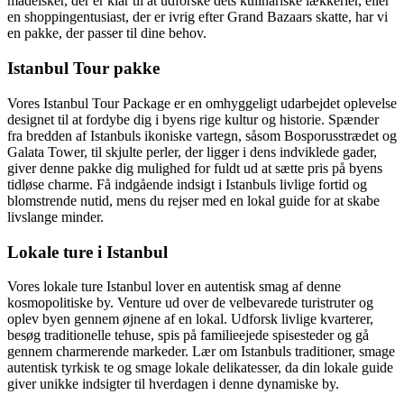
madelsker, der er klar til at udforske dets kulinariske lækkerier, eller
en shoppingentusiast, der er ivrig efter Grand Bazaars skatte, har vi
en pakke, der passer til dine behov.
Istanbul Tour pakke
Vores Istanbul Tour Package er en omhyggeligt udarbejdet oplevelse
designet til at fordybe dig i byens rige kultur og historie. Spænder
fra bredden af Istanbuls ikoniske vartegn, såsom Bosporusstrædet og
Galata Tower, til skjulte perler, der ligger i dens indviklede gader,
giver denne pakke dig mulighed for fuldt ud at sætte pris på byens
tidløse charme. Få indgående indsigt i Istanbuls livlige fortid og
blomstrende nutid, mens du rejser med en lokal guide for at skabe
livslange minder.
Lokale ture i Istanbul
Vores lokale ture Istanbul lover en autentisk smag af denne
kosmopolitiske by. Venture ud over de velbevarede turistruter og
oplev byen gennem øjnene af en lokal. Udforsk livlige kvarterer,
besøg traditionelle tehuse, spis på familieejede spisesteder og gå
gennem charmerende markeder. Lær om Istanbuls traditioner, smage
autentisk tyrkisk te og smage lokale delikatesser, da din lokale guide
giver unikke indsigter til hverdagen i denne dynamiske by.