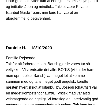
i tour-guide aktivitet: fuld af energi, forståelse, sympatisk
og initiativ, åben og mindful... Takket være Private
Istanbul Guide Team, min ferie har været en
uforglemmelig begivenhed.
Daniele H. – 18/10/2023
Familie Rejsende
Tak for alt forberedelsen. Barish gjorde vores tur så
vellykket. Vi værdsatte det alle. BORIS (vi kalder ham
men oprindelse, Barish) var meget let at komme
sammen med og talte meget godt engelsk, kendte
næsten hvert skridt af Istanbul by. Joseph (chauffør) var
en meget kompetent chauffør. Tyrkisk mad var altid
velsmagende og rigeligt. Vi foreslog en usædvanlig god
restaurant. Ingen nogensinde gik sulten. Tak igen for al