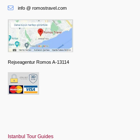
info @ romostravel.com
Suomi
Français
Deutsch
Ελληνική
हिंदी
Rejseagentur Romos A-13114
Magyar
Indonesia
Italiano
日本語
한국어
Polski
Istanbul Tour Guides