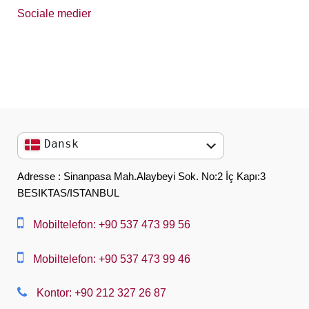
Sociale medier
Dansk
English
Adresse : Sinanpasa Mah.Alaybeyi Sok. No:2 İç Kapı:3
BESIKTAS/ISTANBUL
العربية
中文
Mobiltelefon: +90 537 473 99 56
Dansk
Mobiltelefon: +90 537 473 99 46
Nederlands
Kontor: +90 212 327 26 87
Slovenská