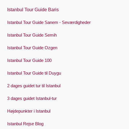
Português
Istanbul Tour Guide Baris
Русский
Istanbul Tour Guide Sanem - Seværdigheder
Español
Swedish
Istanbul Tour Guide Semih
Türkçe
Istanbul Tour Guide Ozgen
Український
Istanbul Tour Guide 100
Việt
Istanbul Tour Guide til Duygu
2 dages guidet tur til Istanbul
3 dages guidet Istanbul-tur
Højdepunkter i Istanbul
Istanbul Rejse Blog