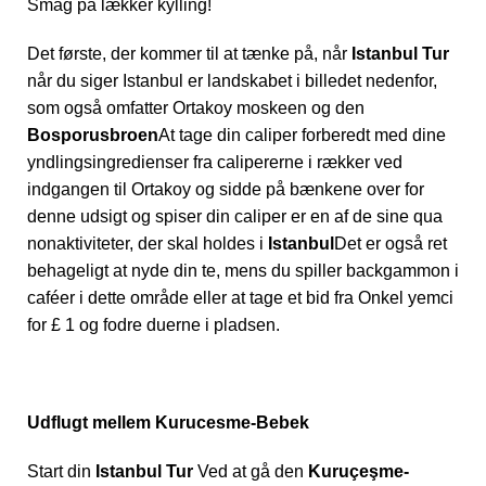
Smag på lækker kylling!
Det første, der kommer til at tænke på, når
Istanbul Tur
når du siger Istanbul er landskabet i billedet nedenfor,
som også omfatter Ortakoy moskeen og den
Bosporusbroen
At tage din caliper forberedt med dine
yndlingsingredienser fra calipererne i rækker ved
indgangen til Ortakoy og sidde på bænkene over for
denne udsigt og spiser din caliper er en af de sine qua
nonaktiviteter, der skal holdes i
Istanbul
Det er også ret
behageligt at nyde din te, mens du spiller backgammon i
caféer i dette område eller at tage et bid fra Onkel yemci
for £ 1 og fodre duerne i pladsen.
Udflugt mellem Kurucesme-Bebek
Start din
Istanbul Tur
Ved at gå den
Kuruçeşme-