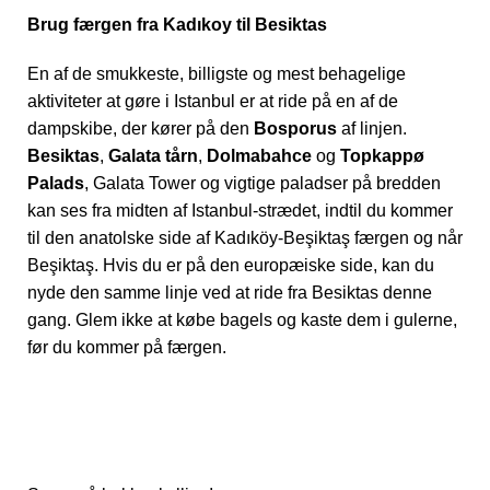
Brug færgen fra Kadıkoy til Besiktas
En af de smukkeste, billigste og mest behagelige
aktiviteter at gøre i Istanbul er at ride på en af de
dampskibe, der kører på den
Bosporus
af linjen.
Besiktas
,
Galata tårn
,
Dolmabahce
og
Topkappø
Palads
, Galata Tower og vigtige paladser på bredden
kan ses fra midten af Istanbul-strædet, indtil du kommer
til den anatolske side af Kadıköy-Beşiktaş færgen og når
Beşiktaş. Hvis du er på den europæiske side, kan du
nyde den samme linje ved at ride fra Besiktas denne
gang. Glem ikke at købe bagels og kaste dem i gulerne,
før du kommer på færgen.