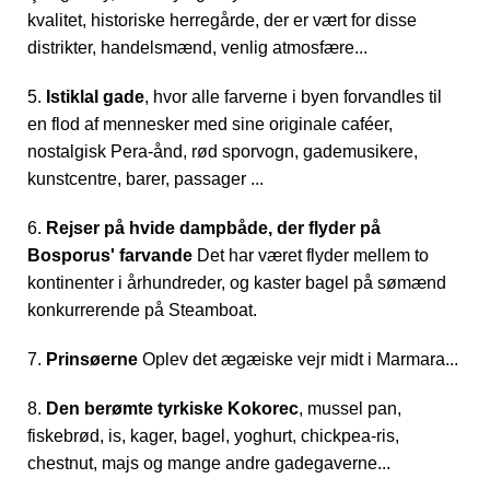
kvalitet, historiske herregårde, der er vært for disse
distrikter, handelsmænd, venlig atmosfære...
5.
Istiklal gade
, hvor alle farverne i byen forvandles til
en flod af mennesker med sine originale caféer,
nostalgisk Pera-ånd, rød sporvogn, gademusikere,
kunstcentre, barer, passager ...
6.
Rejser på hvide dampbåde, der flyder på
Bosporus' farvande
Det har været flyder mellem to
kontinenter i århundreder, og kaster bagel på sømænd
konkurrerende på Steamboat.
7.
Prinsøerne
Oplev det ægæiske vejr midt i Marmara...
8.
Den berømte tyrkiske Kokorec
, mussel pan,
fiskebrød, is, kager, bagel, yoghurt, chickpea-ris,
chestnut, majs og mange andre gadegaverne...