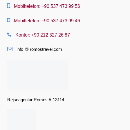
中文
Mobiltelefon: +90 537 473 99 56
Dansk
Mobiltelefon: +90 537 473 99 46
Nederlands
Kontor: +90 212 327 26 87
Slovenská
info @ romostravel.com
Suomi
Français
Deutsch
Ελληνική
हिंदी
Rejseagentur Romos A-13114
Magyar
Indonesia
Italiano