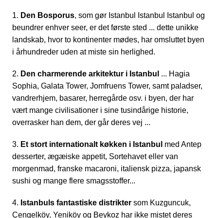
1.
Den Bosporus
, som gør Istanbul Istanbul Istanbul og
beundrer enhver seer, er det første sted ... dette unikke
landskab, hvor to kontinenter mødes, har omsluttet byen
i århundreder uden at miste sin herlighed.
2.
Den charmerende arkitektur i Istanbul
... Hagia
Sophia, Galata Tower, Jomfruens Tower, samt paladser,
vandrerhjem, basarer, herregårde osv. i byen, der har
vært mange civilisationer i sine tusindårige historie,
overrasker han dem, der går deres vej ...
3.
Et stort internationalt køkken i Istanbul
med Antep
desserter, ægæiske appetit, Sortehavet eller van
morgenmad, franske macaroni, italiensk pizza, japansk
sushi og mange flere smagsstoffer...
4.
Istanbuls fantastiske distrikter
som Kuzguncuk,
Çengelköy, Yeniköy og Beykoz har ikke mistet deres