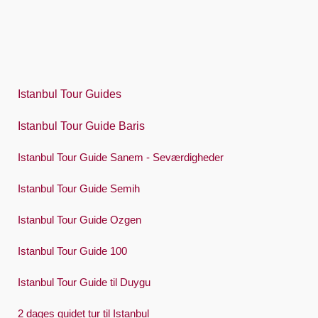
日本語
한국어
Polski
Istanbul Tour Guides
Português
Istanbul Tour Guide Baris
Русский
Istanbul Tour Guide Sanem - Seværdigheder
Español
Swedish
Istanbul Tour Guide Semih
Türkçe
Istanbul Tour Guide Ozgen
Український
Istanbul Tour Guide 100
Việt
Istanbul Tour Guide til Duygu
2 dages guidet tur til Istanbul