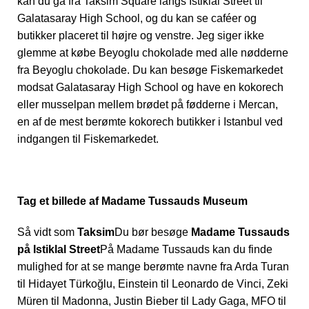
kan du gå fra Taksim Square langs Istiklal Street til
Galatasaray High School, og du kan se caféer og
butikker placeret til højre og venstre. Jeg siger ikke
glemme at købe Beyoglu chokolade med alle nødderne
fra Beyoglu chokolade. Du kan besøge Fiskemarkedet
modsat Galatasaray High School og have en kokorech
eller musselpan mellem brødet på fødderne i Mercan,
en af de mest berømte kokorech butikker i Istanbul ved
indgangen til Fiskemarkedet.
Tag et billede af Madame Tussauds Museum
Så vidt som
Taksim
Du bør besøge
Madame Tussauds
på Istiklal Street
På Madame Tussauds kan du finde
mulighed for at se mange berømte navne fra Arda Turan
til Hidayet Türkoğlu, Einstein til Leonardo de Vinci, Zeki
Müren til Madonna, Justin Bieber til Lady Gaga, MFO til