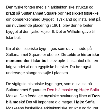
Den tyske fonten med sin arkitektoniske struktur og
pragt på Sultanahmet Square bør helt sikkert tiltrække
din opmærksomhed.Bygget i Tyskland og installeret på
sin nuværende placering i 1901, blev denne fonten
bygget af den tyske kejser II. Det er Wilhelm gave til
Istanbul.
En af de historiske bygninger, som du vil møde på
Sultanahmet Square er obelisk.
De ældste historiske
monumenter i Istanbul
, blev opført i Istanbul efter en
krig vundet af den egyptiske hersker. Du bør også
undersøge slangens søjle i pladsen.
De vigtigste historiske bygninger, som du vil se på
Sultanahmet Square er
Den blå moské
og
Højre Sofia
Moske: Den fredelige mystiske struktur og fliser af
Den
blå moské
Det vil imponere dig meget.
Højre Sofia
Moskeens forskellige arkitektoniske struktur og figurer,