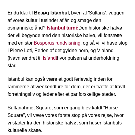
Er du klar til
Besøg Istanbul
, byen af 'Sultans', vuggen
af vores kultur i tusinder af år, og smage den
osmanniske ånd?
Istanbul turné
Den historiske halvø,
der vil begynde med den historiske halvø, vil fortsætte
med en stor
Bosporus rundvisning
, og så vil vi have stop
i Pierre Loti, Perlen af det gyldne horn, og Vialand
(Navn ændret til
Isfandt
hvor pulsen af underholdning
slår.
Istanbul kan også være et godt ferievalg inden for
rammerne af weekendture for dem, der er trætte af travlt
forretningsliv og leder efter et par forskellige steder.
Sultanahmet Square, som engang blev kaldt “Horse
Square”, vil være vores første stop på vores rejse, hvor
vi starter fra den historiske halvø, som huser Istanbuls
kulturelle skatte.