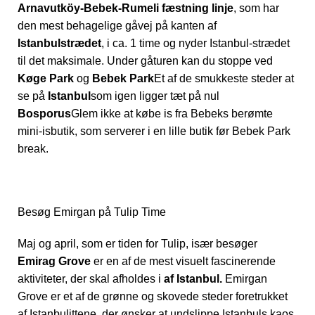
Arnavutköy-Bebek-Rumeli fæstning linje
, som har
den mest behagelige gåvej på kanten af
Istanbulstrædet
, i ca. 1 time og nyder Istanbul-strædet
til det maksimale. Under gåturen kan du stoppe ved
Køge Park
og
Bebek Park
Et af de smukkeste steder at
se på
Istanbul
som igen ligger tæt på nul
Bosporus
Glem ikke at købe is fra Bebeks berømte
mini-isbutik, som serverer i en lille butik før Bebek Park
break.
Besøg Emirgan på Tulip Time
Maj og april, som er tiden for Tulip, især besøger
Emirag Grove
er en af de mest visuelt fascinerende
aktiviteter, der skal afholdes i
af Istanbul.
Emirgan
Grove er et af de grønne og skovede steder foretrukket
af Istanbulittene, der ønsker at undslippe Istanbuls kaos