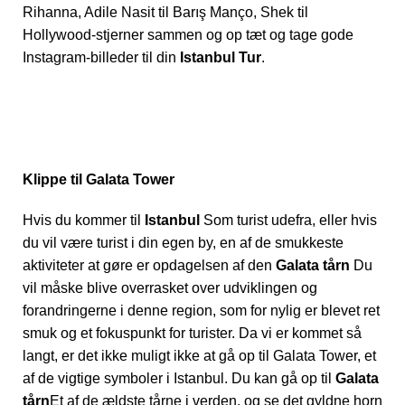
Rihanna, Adile Nasit til Barış Manço, Shek til
Hollywood-stjerner sammen og op tæt og tage gode
Instagram-billeder til din
Istanbul Tur
.
Klippe til Galata Tower
Hvis du kommer til
Istanbul
Som turist udefra, eller hvis
du vil være turist i din egen by, en af de smukkeste
aktiviteter at gøre er opdagelsen af den
Galata tårn
Du
vil måske blive overrasket over udviklingen og
forandringerne i denne region, som for nylig er blevet ret
smuk og et fokuspunkt for turister. Da vi er kommet så
langt, er det ikke muligt ikke at gå op til Galata Tower, et
af de vigtige symboler i Istanbul. Du kan gå op til
Galata
tårn
Et af de ældste tårne i verden, og se det gyldne horn