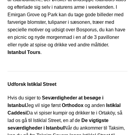
og efterlade sig selv i naturens arme i weekenden. I
Emirgan Grove og Park kan du tage gode billeder med
farverige blomster, tulipaner i sæsonen, træer med
specielle motiver og udsigt over Bosporus, du kan have
en picnic og nyde morgenmad i en af de 3 pavilloner
eller nyde at spise og drikke ved andre måltider.
Istanbul Tours
.
Udforsk Istiklal Street
Hvis du siger to
Seværdigheder at besøge i
Istanbul
Jeg vil sige først
Orthodox
og anden
Istiklal
Caddesi
Da vi spiser kumpir og drikker te i Ortaköy, så
lad os gå til Istiklal Street, en af de
De vigtigste
seværdigheder i Istanbul
Når du ankommer til Taksim,