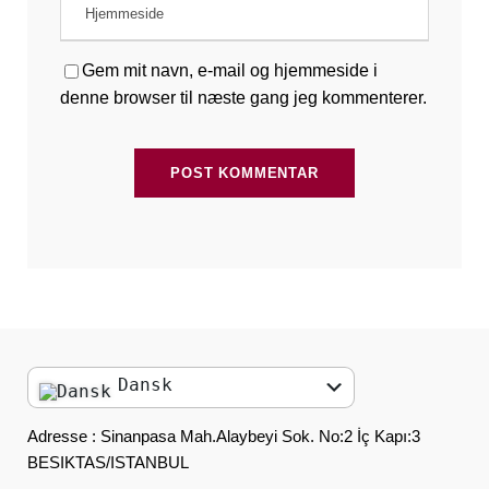
Gem mit navn, e-mail og hjemmeside i
denne browser til næste gang jeg kommenterer.
Dansk
English
Adresse : Sinanpasa Mah.Alaybeyi Sok. No:2 İç Kapı:3
BESIKTAS/ISTANBUL
العربية