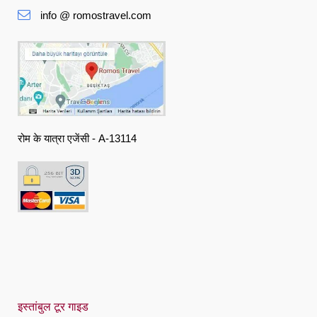
Slovenská
info @ romostravel.com
Suomi
Français
Deutsch
Ελληνική
रोम के यात्रा एजेंसी - A-13114
हिंदी
Magyar
Indonesia
Italiano
日本語
한국어
Polski
इस्तांबुल टूर गाइड