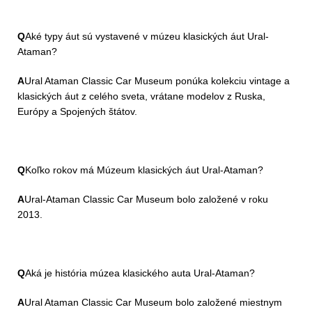
Q
Aké typy áut sú vystavené v múzeu klasických áut Ural-
Ataman?
A
Ural Ataman Classic Car Museum ponúka kolekciu vintage a
klasických áut z celého sveta, vrátane modelov z Ruska,
Európy a Spojených štátov.
Q
Koľko rokov má Múzeum klasických áut Ural-Ataman?
A
Ural-Ataman Classic Car Museum bolo založené v roku
2013.
Q
Aká je história múzea klasického auta Ural-Ataman?
A
Ural Ataman Classic Car Museum bolo založené miestnym