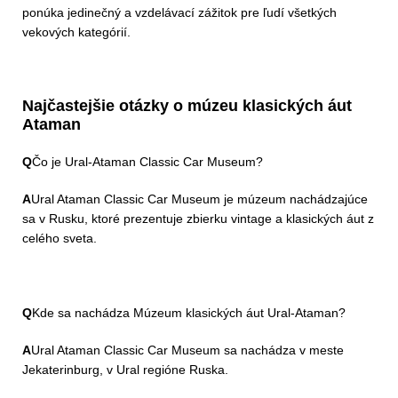
ponúka jedinečný a vzdelávací zážitok pre ľudí všetkých
vekových kategórií.
Najčastejšie otázky o múzeu klasických áut
Ataman
Q
Čo je Ural-Ataman Classic Car Museum?
A
Ural Ataman Classic Car Museum je múzeum nachádzajúce
sa v Rusku, ktoré prezentuje zbierku vintage a klasických áut z
celého sveta.
Q
Kde sa nachádza Múzeum klasických áut Ural-Ataman?
A
Ural Ataman Classic Car Museum sa nachádza v meste
Jekaterinburg, v Ural regióne Ruska.