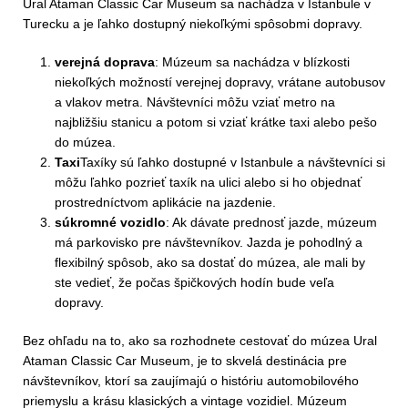
Ural Ataman Classic Car Museum sa nachádza v Istanbule v
Turecku a je ľahko dostupný niekoľkými spôsobmi dopravy.
verejná doprava
: Múzeum sa nachádza v blízkosti
niekoľkých možností verejnej dopravy, vrátane autobusov
a vlakov metra. Návštevníci môžu vziať metro na
najbližšiu stanicu a potom si vziať krátke taxi alebo pešo
do múzea.
Taxi
Taxíky sú ľahko dostupné v Istanbule a návštevníci si
môžu ľahko pozrieť taxík na ulici alebo si ho objednať
prostredníctvom aplikácie na jazdenie.
súkromné vozidlo
: Ak dávate prednosť jazde, múzeum
má parkovisko pre návštevníkov. Jazda je pohodlný a
flexibilný spôsob, ako sa dostať do múzea, ale mali by
ste vedieť, že počas špičkových hodín bude veľa
dopravy.
Bez ohľadu na to, ako sa rozhodnete cestovať do múzea Ural
Ataman Classic Car Museum, je to skvelá destinácia pre
návštevníkov, ktorí sa zaujímajú o históriu automobilového
priemyslu a krásu klasických a vintage vozidiel. Múzeum