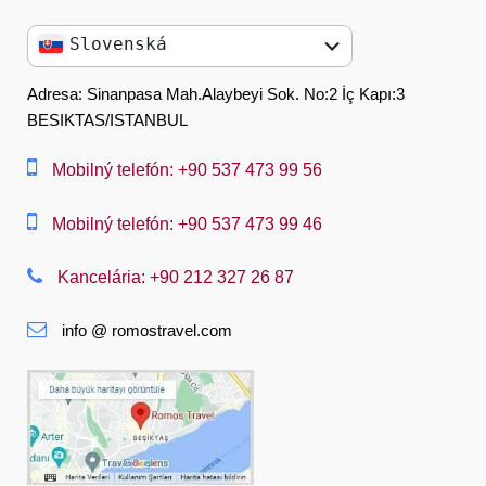
Slovenská
English
Adresa: Sinanpasa Mah.Alaybeyi Sok. No:2 İç Kapı:3
BESIKTAS/ISTANBUL
العربية
中文
Mobilný telefón: +90 537 473 99 56
Dansk
Mobilný telefón: +90 537 473 99 46
Nederlands
Kancelária: +90 212 327 26 87
Slovenská
info @ romostravel.com
Suomi
Français
Deutsch
Ελληνική