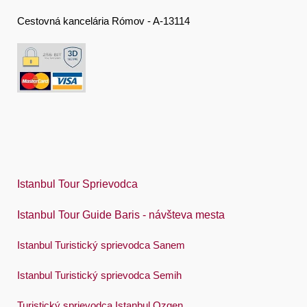
हिंदी
Cestovná kancelária Rómov - A-13114
Magyar
Indonesia
Italiano
日本語
한국어
Polski
Istanbul Tour Sprievodca
Português
Istanbul Tour Guide Baris - návšteva mesta
Русский
Istanbul Turistický sprievodca Sanem
Español
Swedish
Istanbul Turistický sprievodca Semih
Türkçe
Turistický sprievodca Istanbul Ozgen