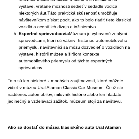
výstave, vrátane možnosti sedieť v sedadle vodiča
niektorých áut.Táto praktická skúsenosť umožňuje
návštevníkom získať pocit, ako to bolo riadiť tieto klasické
vozidlá a oceniť ich dizajn a inžinierstvo.
Expertné sprievodcovia
Múzeum je vybavené znalými
sprievodcami, ktorí sú vášniví históriou automobilového
priemyslu. návštevníci sa môžu dozvedieť o vozidlách na
výstave, histórii múzea a širšom kontexte
automobilového priemyslu od týchto expertných
sprievodcov.
Toto sú len niektoré z mnohých zaujímavostí, ktoré môžete
vidieť v múzeu Ural Ataman Classic Car Museum. Či už ste
nadšenec automobilov, milovník histórie alebo len hľadáte
jedinečný a vzdelávací zážitok, múzeum stojí za návštevu.
Ako sa dostať do múzea klasického auta Ural Ataman