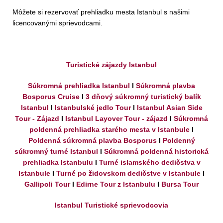
Môžete si rezervovať prehliadku mesta Istanbul s našimi
licencovanými sprievodcami.
Turistické zájazdy Istanbul
Súkromná prehliadka Istanbul
I
Súkromná plavba
Bosporus Cruise
I
3 dňový súkromný turistický balík
Istanbul
I
Istanbulské jedlo Tour
I
Istanbul Asian Side
Tour - Zájazd
I
Istanbul Layover Tour - zájazd
I
Súkromná
poldenná prehliadka starého mesta v Istanbule
I
Poldenná súkromná plavba Bosporus
I
Poldenný
súkromný turné Istanbul
I
Súkromná poldenná historická
prehliadka Istanbulu
I
Turné islamského dedičstva v
Istanbule
I
Turné po židovskom dedičstve v Istanbule
I
Gallipoli Tour
I
Edirne Tour z Istanbulu
I
Bursa Tour
Istanbul Turistické sprievodcovia