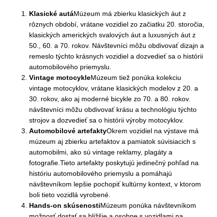
Klasické autá
Múzeum má zbierku klasických áut z
rôznych období, vrátane vozidiel zo začiatku 20. storočia,
klasických amerických svalových áut a luxusných áut z
50., 60. a 70. rokov. Návštevníci môžu obdivovať dizajn a
remeslo týchto krásnych vozidiel a dozvedieť sa o histórii
automobilového priemyslu.
Vintage motocykle
Múzeum tiež ponúka kolekciu
vintage motocyklov, vrátane klasických modelov z 20. a
30. rokov, ako aj moderné bicykle zo 70. a 80. rokov.
návštevníci môžu obdivovať krásu a technológiu týchto
strojov a dozvedieť sa o histórii výroby motocyklov.
Automobilové artefakty
Okrem vozidiel na výstave má
múzeum aj zbierku artefaktov a pamiatok súvisiacich s
automobilmi, ako sú vintage reklamy, plagáty a
fotografie.Tieto artefakty poskytujú jedinečný pohľad na
históriu automobilového priemyslu a pomáhajú
návštevníkom lepšie pochopiť kultúrny kontext, v ktorom
boli tieto vozidlá vyrobené.
Hands-on skúsenosti
Múzeum ponúka návštevníkom
možnosť dostať sa bližšie a osobne s vozidlami na