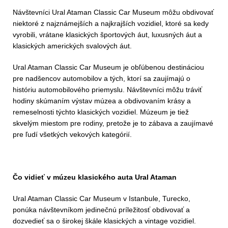
Návštevníci Ural Ataman Classic Car Museum môžu obdivovať
niektoré z najznámejších a najkrajších vozidiel, ktoré sa kedy
vyrobili, vrátane klasických športových áut, luxusných áut a
klasických amerických svalových áut.
Ural Ataman Classic Car Museum je obľúbenou destináciou
pre nadšencov automobilov a tých, ktorí sa zaujímajú o
históriu automobilového priemyslu. Návštevníci môžu tráviť
hodiny skúmaním výstav múzea a obdivovaním krásy a
remeselnosti týchto klasických vozidiel. Múzeum je tiež
skvelým miestom pre rodiny, pretože je to zábava a zaujímavé
pre ľudí všetkých vekových kategórií.
Čo vidieť v múzeu klasického auta Ural Ataman
Ural Ataman Classic Car Museum v Istanbule, Turecko,
ponúka návštevníkom jedinečnú príležitosť obdivovať a
dozvedieť sa o širokej škále klasických a vintage vozidiel.