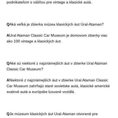
podnikateľom s vášňou pre vintage a klasické autá.
Q
Aká veľká je zbierka múzea klasických áut Ural-Ataman?
A
Ural Ataman Classic Car Museum je domovom zbierky viac
ako 100 vintage a klasických áut.
Q
Aké sú niektoré z najznámejších áut v zbierke Ural Ataman
Classic Car Museum?
A
Niektoré z najznámejších áut v zbierke Ural Ataman Classic
Car Museum zahŕňajú staré sovietske autá, klasické americké
svalové autá a európske luxusné vozidlá.
Q
Je múzeum klasických áut Ural-Ataman otvorené pre