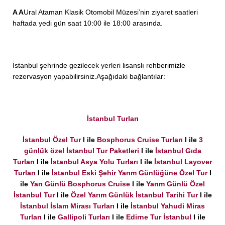
A A
Ural Ataman Klasik Otomobil Müzesi’nin ziyaret saatleri
haftada yedi gün saat 10:00 ile 18:00 arasında.
İstanbul şehrinde gezilecek yerleri lisanslı rehberimizle
rezervasyon yapabilirsiniz.Aşağıdaki bağlantılar:
İstanbul Turları
İstanbul Özel Tur
I ile
Bosphorus Cruise Turları
I ile
3
günlük özel İstanbul Tur Paketleri
I ile
İstanbul Gıda
Turları
I ile
İstanbul Asya Yolu Turları
I ile
İstanbul Layover
Turları
I ile
İstanbul Eski Şehir Yarım Günlüğüne Özel Tur
I
ile
Yarı Günlü Bosphorus Cruise
I ile
Yarım Günlü Özel
İstanbul Tur
I ile
Özel Yarım Günlük İstanbul Tarihi Tur
I ile
İstanbul İslam Mirası Turları
I ile
İstanbul Yahudi Miras
Turları
I ile
Gallipoli Turları
I ile
Edirne Tur İstanbul
I ile