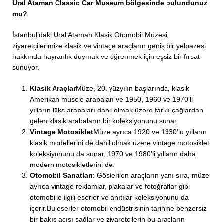
Ural Ataman Classic Car Museum bölgesinde bulundunuz
mu?
İstanbul’daki Ural Ataman Klasik Otomobil Müzesi,
ziyaretçilerimize klasik ve vintage araçların geniş bir yelpazesi
hakkında hayranlık duymak ve öğrenmek için eşsiz bir fırsat
sunuyor.
Klasik Araçlar
Müze, 20. yüzyılın başlarında, klasik
Amerikan muscle arabaları ve 1950, 1960 ve 1970'li
yılların lüks arabaları dahil olmak üzere farklı çağlardan
gelen klasik arabaların bir koleksiyonunu sunar.
Vintage Motosiklet
Müze ayrıca 1920 ve 1930'lu yılların
klasik modellerini de dahil olmak üzere vintage motosiklet
koleksiyonunu da sunar, 1970 ve 1980'li yılların daha
modern motosikletlerini de.
Otomobil Sanatları
: Gösterilen araçların yanı sıra, müze
ayrıca vintage reklamlar, plakalar ve fotoğraflar gibi
otomobille ilgili eserler ve anıtılar koleksiyonunu da
içerir.Bu eserler otomobil endüstrisinin tarihine benzersiz
bir bakış açısı sağlar ve ziyaretçilerin bu araçların