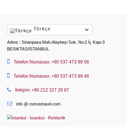
Türkçe
English
Adres : Sinanpasa Mah.Alaybeyi Sok. No:2 İç Kapı:3
BESIKTAS/İSTANBUL
العربية
中文
Telefon Numarası: +90 537 473 99 56
Dansk
Telefon Numarası: +90 537 473 99 46
Nederlands
İletişim: +90 212 327 26 87
Slovenská
info @ romostravel.com
Suomi
Français
Deutsch