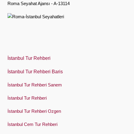
Roma Seyahat Ajansı - A-13114
Ελληνική
हिंदी
Magyar
Indonesia
Italiano
İstanbul Tur Rehberi
日本語
İstanbul Tur Rehberi Baris
한국어
İstanbul Tur Rehberi Sanem
Polski
İstanbul Tur Rehberi
Português
İstanbul Tur Rehberi Ozgen
Русский
İstanbul Cem Tur Rehberi
Español