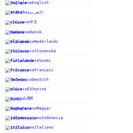
en
Inglese
English
ar
Araba
العربية
中文
zh
Cinese
da
Danese
Dansk
nl
Olandese
Nederlands
sk
Slovacco
Slovenská
fi
Finlandese
Suomi
fr
Francese
Français
de
Tedesco
Deutsch
el
Greco
Ελληνική
हिंदी
hi
Hindi
hu
Ungherese
Magyar
id
Indonesiano
Indonesia
it
Italiano
Italiano