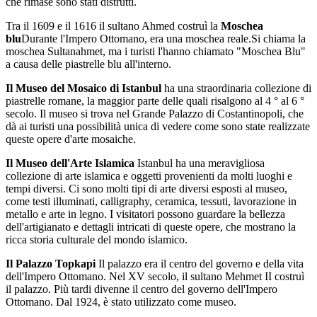
che rimase sono stati distrutti.
Tra il 1609 e il 1616 il sultano Ahmed costruì la
Moschea
blu
Durante l'Impero Ottomano, era una moschea reale.Si chiama la
moschea Sultanahmet, ma i turisti l'hanno chiamato "Moschea Blu"
a causa delle piastrelle blu all'interno.
Il Museo del Mosaico di Istanbul
ha una straordinaria collezione di
piastrelle romane, la maggior parte delle quali risalgono al 4 ° al 6 °
secolo. Il museo si trova nel Grande Palazzo di Costantinopoli, che
dà ai turisti una possibilità unica di vedere come sono state realizzate
queste opere d'arte mosaiche.
Il Museo dell'Arte Islamica
Istanbul ha una meravigliosa
collezione di arte islamica e oggetti provenienti da molti luoghi e
tempi diversi. Ci sono molti tipi di arte diversi esposti al museo,
come testi illuminati, calligraphy, ceramica, tessuti, lavorazione in
metallo e arte in legno. I visitatori possono guardare la bellezza
dell'artigianato e dettagli intricati di queste opere, che mostrano la
ricca storia culturale del mondo islamico.
Il Palazzo Topkapi
Il palazzo era il centro del governo e della vita
dell'Impero Ottomano. Nel XV secolo, il sultano Mehmet II costruì
il palazzo. Più tardi divenne il centro del governo dell'Impero
Ottomano. Dal 1924, è stato utilizzato come museo.