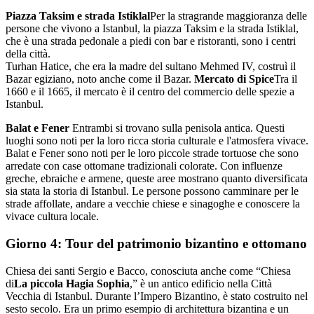
Piazza Taksim e strada Istiklal
Per la stragrande maggioranza delle
persone che vivono a Istanbul, la piazza Taksim e la strada Istiklal,
che è una strada pedonale a piedi con bar e ristoranti, sono i centri
della città.
Turhan Hatice, che era la madre del sultano Mehmed IV, costruì il
Bazar egiziano, noto anche come il Bazar.
Mercato di Spice
Tra il
1660 e il 1665, il mercato è il centro del commercio delle spezie a
Istanbul.
Balat e Fener
Entrambi si trovano sulla penisola antica. Questi
luoghi sono noti per la loro ricca storia culturale e l'atmosfera vivace.
Balat e Fener sono noti per le loro piccole strade tortuose che sono
arredate con case ottomane tradizionali colorate. Con influenze
greche, ebraiche e armene, queste aree mostrano quanto diversificata
sia stata la storia di Istanbul. Le persone possono camminare per le
strade affollate, andare a vecchie chiese e sinagoghe e conoscere la
vivace cultura locale.
Giorno 4: Tour del patrimonio bizantino e ottomano
Chiesa dei santi Sergio e Bacco, conosciuta anche come “Chiesa
di
La piccola Hagia Sophia
,” è un antico edificio nella Città
Vecchia di Istanbul. Durante l’Impero Bizantino, è stato costruito nel
sesto secolo. Era un primo esempio di architettura bizantina e un