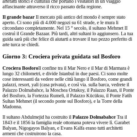
artefatti storici e culturali che portano i visitatori in un viaggio
affascinante attraverso il ricco passato della regione.
Il grande bazar
Il mercato più antico del mondo è sempre stato
aperto. Ci sono più di 4.000 negozi su 61 strade, e le mura li
circondano completamente. Nel 15 ° secolo, il sultano Mehmet II
costruì il Grande Bazaar. Più tardi, altri sultani lo aggiunsero. La tua
guida sarà più che felice di aiutarti a trovare il tuo pezzo preferito di
arte turca se chiedi.
Giorno 3: Crociera privata guidata sul Bosforo
Crociera Bosforo
Il confine tra il Mar Nero e il Mar di Marmara è
lungo 32 chilometri, e divide Istanbul in due paesi. Ci sono molte
cose interessanti da vedere nelle città lungo il Bosforo, come grandi
palazzi, resort, yali (casa privata), e così via. sulla barca, vedrete il
Palazzo Dolmabahce, la Moschea Ortakoy, il Palazzo Raan, il Ponte
del Bosforo, la Fortezza Rumeli, il Palazzo Kücüksu, il Ponte Fatih
Sultan Mehmet (il secondo ponte sul Bosforo), e la Torre della
Madonna.
Il sultano Abdulmejid ha costruito il
Palazzo Dolmabahce
Tra il
1843 e il 1856 la famiglia reale ottomana poteva vivere lì. Garabet
Balyan, Nigogayos Balyan, e Evans Kalfa erano tutti architetti
armeni che costruirono la casa.