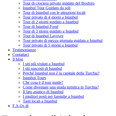
Tour di crociera privato guidato del Bosforo
Istanbul Tour Guidato da soli
Tour di Istanbul con le attrazioni locali
Tour privato di 4 giorni a Istanbul
Tour di 2 giorni guidato a Istanbul
Tour di Istanbul Food
Tour di 3 giorni guidato a Istanbul
Tour di Istanbul Layover
Tour privato di mezza giornata guidata a Istanbul
Tour privato di 5 giorni a Istanbul
Testimonianze
Contattaci
Il blog
I siti più visitati a Istanbul
I siti nascosti di Istanbul
Perché Istanbul non è la capitale della Turchia?
Istanbul Tours
Che cosa è il tour guide?
Come diventare una guida turistica in Turchia?
Il lato asiatico di Istanbul
I migliori posti per famiglie a Istanbul
Tasti locali a Istanbul
F.A.Qs di