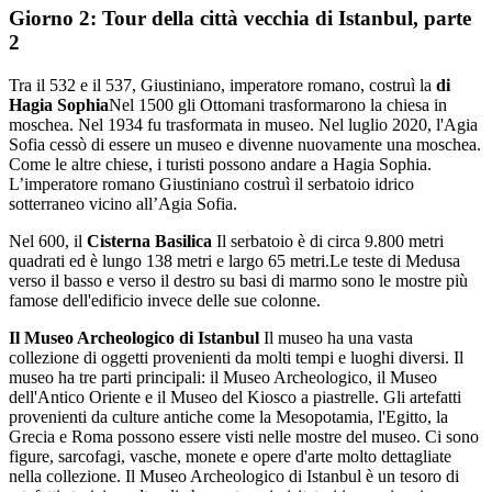
Giorno 2: Tour della città vecchia di Istanbul, parte
2
Tra il 532 e il 537, Giustiniano, imperatore romano, costruì la
di
Hagia Sophia
Nel 1500 gli Ottomani trasformarono la chiesa in
moschea. Nel 1934 fu trasformata in museo. Nel luglio 2020, l'Agia
Sofia cessò di essere un museo e divenne nuovamente una moschea.
Come le altre chiese, i turisti possono andare a Hagia Sophia.
L’imperatore romano Giustiniano costruì il serbatoio idrico
sotterraneo vicino all’Agia Sofia.
Nel 600, il
Cisterna Basilica
Il serbatoio è di circa 9.800 metri
quadrati ed è lungo 138 metri e largo 65 metri.Le teste di Medusa
verso il basso e verso il destro su basi di marmo sono le mostre più
famose dell'edificio invece delle sue colonne.
Il Museo Archeologico di Istanbul
Il museo ha una vasta
collezione di oggetti provenienti da molti tempi e luoghi diversi. Il
museo ha tre parti principali: il Museo Archeologico, il Museo
dell'Antico Oriente e il Museo del Kiosco a piastrelle. Gli artefatti
provenienti da culture antiche come la Mesopotamia, l'Egitto, la
Grecia e Roma possono essere visti nelle mostre del museo. Ci sono
figure, sarcofagi, vasche, monete e opere d'arte molto dettagliate
nella collezione. Il Museo Archeologico di Istanbul è un tesoro di