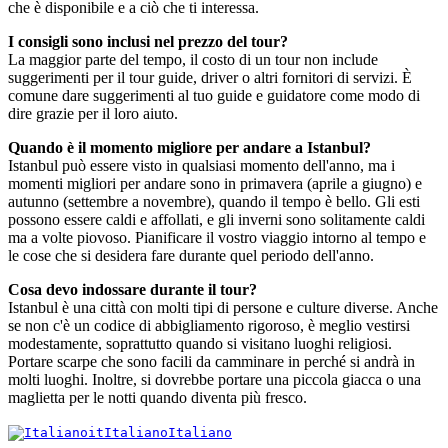
che è disponibile e a ciò che ti interessa.
I consigli sono inclusi nel prezzo del tour?
La maggior parte del tempo, il costo di un tour non include
suggerimenti per il tour guide, driver o altri fornitori di servizi. È
comune dare suggerimenti al tuo guide e guidatore come modo di
dire grazie per il loro aiuto.
Quando è il momento migliore per andare a Istanbul?
Istanbul può essere visto in qualsiasi momento dell'anno, ma i
momenti migliori per andare sono in primavera (aprile a giugno) e
autunno (settembre a novembre), quando il tempo è bello. Gli esti
possono essere caldi e affollati, e gli inverni sono solitamente caldi
ma a volte piovoso. Pianificare il vostro viaggio intorno al tempo e
le cose che si desidera fare durante quel periodo dell'anno.
Cosa devo indossare durante il tour?
Istanbul è una città con molti tipi di persone e culture diverse. Anche
se non c'è un codice di abbigliamento rigoroso, è meglio vestirsi
modestamente, soprattutto quando si visitano luoghi religiosi.
Portare scarpe che sono facili da camminare in perché si andrà in
molti luoghi. Inoltre, si dovrebbe portare una piccola giacca o una
maglietta per le notti quando diventa più fresco.
it
Italiano
Italiano