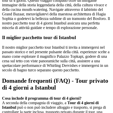
tour di 4 giorni. Questo viaggio compatto offre un'intrigante
immagine della storia leggendaria della città, della cultura vivace e
della cucina mouth-watering. Navigate attraverso il labirinto del
Grand Bazaar, meravigliatevi della maestosa architettura di Hagia
Sophia o godetevi la bellezza sublime di un tramonto del Bosforo. Il
nostro pacchetto tour di 4 giorni Istanbul assicura una perfetta
miscela di attività guidate e tempo di esplorazione personale.
Il miglior pacchetto tour di Istanbul
Il nostro miglior pacchetto tour Istanbul ti invita a immergersi nel
passato storico e nel presente pulsante della città. esperienze scelte a
mano come esplorare il magnifico Palazzo Topkapi, godere di una
cena sul tetto con viste panoramiche sulla città, assistere a una
spettacolare performance di Whirling Dervishes e immergersi in un
secolo di bagno turco separano questo pacchetto.
Domande frequenti (FAQ) - Tour privato
di 4 giorni a Istanbul
Cosa include il programma di tour di 4 giorni?
A seconda della compagnia di viaggio, a
Tour di 4 giorni di
Istanbul
può o non può includere alloggio e trasporto, si prega di
controllare la parte inclusa, trasporto privato durante il tour, una