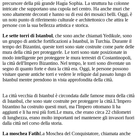
precursore della più grande Hagia Sophia. La struttura ha colonne
intricate che supportano una cupola nel centro. Ha anche muri che
sono altamente decorati e hanno su di essi dei mosaici belli. Oggi, è
un noto punto di riferimento culturale e architettonico che attira le
persone con la sua bellezza artistica e storica.
Le sette torri di Istanbul
, che sono anche chiamati Yedikule, sono
un gruppo di antiche fortificazioni a Istanbul, in Turchia. Durante il
tempo dei Bizantini, queste torri sono state costruite come parte delle
mura della città per proteggerle. Le torri sono state posizionate in
modo intelligente per proteggere le mura terrestri di Costantinopoli,
la città dell'Impero Bizantino. Nel tempo, le torri sono diventate un
segno di quanto forte e dura la città era. Oggi, le persone possono
visitare queste antiche torri e vedere le reliquie dal passato lungo di
Istanbul mentre prendono in vista approfondita della città.
La città vecchia di Istanbul è circondata dalle famose mura della città
di Istanbul, che sono state costruite per proteggere la città.L'Impero
bizantino ha costruito questi muri, ma l'Impero ottomano li ha
aggiunti e li ha resi più forti.Le mura, che erano circa 22 chilometri
di lunghezza, erano molto importanti nel mantenere gli invasori fuori
dalla città nel corso della storia.
La moschea Fatih
La Moschea del Conquistatore, chiamata anche