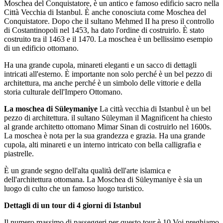
Moschea del Conquistatore, è un antico e famoso edificio sacro nella
Città Vecchia di Istanbul. È anche conosciuta come Moschea del
Conquistatore. Dopo che il sultano Mehmed II ha preso il controllo
di Costantinopoli nel 1453, ha dato l'ordine di costruirlo. È stato
costruito tra il 1463 e il 1470. La moschea è un bellissimo esempio
di un edificio ottomano.
Ha una grande cupola, minareti eleganti e un sacco di dettagli
intricati all'esterno. È importante non solo perché è un bel pezzo di
architettura, ma anche perché è un simbolo delle vittorie e della
storia culturale dell'Impero Ottomano.
La moschea di Süleymaniye
La città vecchia di Istanbul è un bel
pezzo di architettura. il sultano Süleyman il Magnificent ha chiesto
al grande architetto ottomano Mimar Sinan di costruirlo nel 1600s.
La moschea è nota per la sua grandezza e grazia. Ha una grande
cupola, alti minareti e un interno intricato con bella calligrafia e
piastrelle.
È un grande segno dell'alta qualità dell'arte islamica e
dell'architettura ottomana. La Moschea di Süleymaniye è sia un
luogo di culto che un famoso luogo turistico.
Dettagli di un tour di 4 giorni di Istanbul
Il numero massimo di passeggeri per questo tour è 10.Voi preghiamo