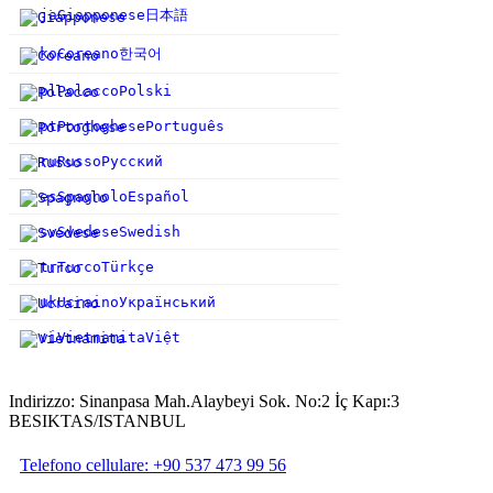
日本語
ja
Giapponese
한국어
ko
Coreano
pl
Polacco
Polski
pt
Portoghese
Português
ru
Russo
Русский
es
Spagnolo
Español
sv
Svedese
Swedish
tr
Turco
Türkçe
uk
Ucraino
Український
vi
Vietnamita
Việt
Indirizzo: Sinanpasa Mah.Alaybeyi Sok. No:2 İç Kapı:3
BESIKTAS/ISTANBUL
Telefono cellulare: +90 537 473 99 56