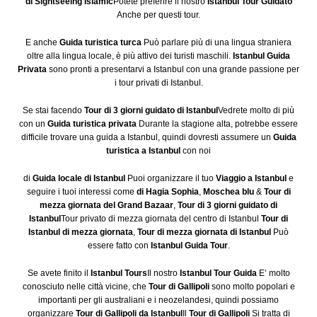
di Sightseeing Islamic
Potete preferire il nostro
Istanbul Tour Guidato
Anche per questi tour.
E anche
Guida turistica turca
Può parlare più di una lingua straniera
oltre alla lingua locale, è più attivo dei turisti maschili.
Istanbul Guida
Privata
sono pronti a presentarvi a Istanbul con una grande passione per
i tour privati di Istanbul.
Se stai facendo
Tour di 3 giorni guidato di Istanbul
Vedrete molto di più
con un
Guida turistica privata
Durante la stagione alta, potrebbe essere
difficile trovare una guida a Istanbul, quindi dovresti assumere un
Guida
turistica a Istanbul
con noi
di
Guida locale di Istanbul
Puoi organizzare il tuo
Viaggio a Istanbul
e
seguire i tuoi interessi come
di Hagia Sophia
,
Moschea blu
&
Tour di
mezza giornata del Grand Bazaar
,
Tour di 3 giorni guidato di
Istanbul
Tour privato di mezza giornata del centro di Istanbul
Tour di
Istanbul di mezza giornata
,
Tour di mezza giornata di Istanbul
Può
essere fatto con
Istanbul Guida Tour
.
Se avete finito il
Istanbul Tours
Il nostro
Istanbul Tour Guida
E’ molto
conosciuto nelle città vicine, che
Tour di Gallipoli
sono molto popolari e
importanti per gli australiani e i neozelandesi, quindi possiamo
organizzare
Tour di Gallipoli da Istanbul
Il
Tour di Gallipoli
Si tratta di