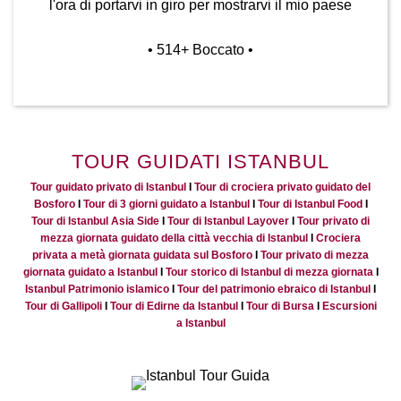
l'ora di portarvi in giro per mostrarvi il mio paese
• 514
+ Boccato
•
TOUR GUIDATI ISTANBUL
Tour guidato privato di Istanbul
I
Tour di crociera privato guidato del
Bosforo
I
Tour di 3 giorni guidato a Istanbul
I
Tour di Istanbul Food
I
Tour di Istanbul Asia Side
I
Tour di Istanbul Layover
I
Tour privato di
mezza giornata guidato della città vecchia di Istanbul
I
Crociera
privata a metà giornata guidata sul Bosforo
I
Tour privato di mezza
giornata guidato a Istanbul
I
Tour storico di Istanbul di mezza giornata
I
Istanbul Patrimonio islamico
I
Tour del patrimonio ebraico di Istanbul
I
Tour di Gallipoli
I
Tour di Edirne da Istanbul
I
Tour di Bursa
I
Escursioni
a Istanbul