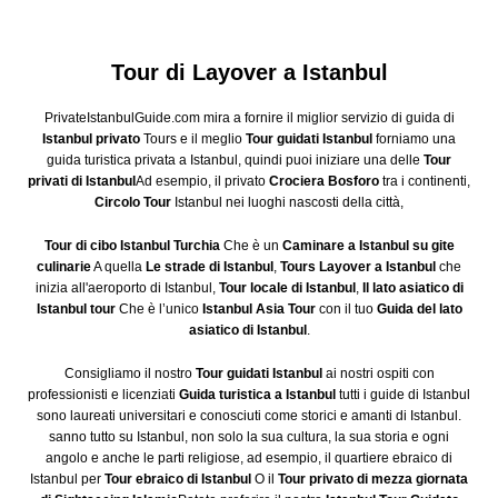
Tour di Layover a Istanbul
PrivateIstanbulGuide.com mira a fornire il miglior servizio di guida di
Istanbul privato
Tours e il meglio
Tour guidati Istanbul
forniamo una
guida turistica privata a Istanbul, quindi puoi iniziare una delle
Tour
privati di Istanbul
Ad esempio, il privato
Crociera Bosforo
tra i continenti,
Circolo Tour
Istanbul nei luoghi nascosti della città,
Tour di cibo Istanbul Turchia
Che è un
Caminare a Istanbul su gite
culinarie
A quella
Le strade di Istanbul
,
Tours Layover a Istanbul
che
inizia all'aeroporto di Istanbul,
Tour locale di Istanbul
,
Il lato asiatico di
Istanbul tour
Che è l’unico
Istanbul Asia Tour
con il tuo
Guida del lato
asiatico di Istanbul
.
Consigliamo il nostro
Tour guidati Istanbul
ai nostri ospiti con
professionisti e licenziati
Guida turistica a Istanbul
tutti i guide di Istanbul
sono laureati universitari e conosciuti come storici e amanti di Istanbul.
sanno tutto su Istanbul, non solo la sua cultura, la sua storia e ogni
angolo e anche le parti religiose, ad esempio, il quartiere ebraico di
Istanbul per
Tour ebraico di Istanbul
O il
Tour privato di mezza giornata