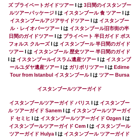
ズ プライベートガイドツアー
I は
3日間のイスタンブー
ルツアーパッケージ
I は
イスタンブール 食 ツアー
I は
イスタンブールアジアサイドツアー
I は
イスタンブー
ル・レイオバーツアー
I は
イスタンブール旧市街の半
日間のガイドツアー
I は
プライベート 半日ガイド ボス
フォルス クルーズ
I は
イスタンブール 半日間のガイド
ツアー
I は
イスタンブール 歴史ツアー 半日間のガイド
I は
イスタンブールイスラム遺産ツアー
I は
イスタンブ
ールユダヤ遺産ツアー
I は
ガリポリツアー
I は
Edirne
Tour from Istanbul イスタンブール
I は
ツアー Bursa
イスタンブールツアーガイド
イスタンブールツアーガイド バリス
I は
イスタンブー
ル ツアーガイド Sanem
I は
イスタンブールツアーガイ
ド セミヒ
I は
イスタンブールツアーガイド Ozgen
I は
イスタンブールツアーガイド Cem
I は
イスタンブール
ツアーガイド Hulya
I は
イスタンブール ツアーガイド