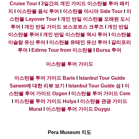
Cruise Tour
I
3일간의 개인 가이드 이스탄불 투어 패키
지
I
이스탄불 음식 투어
I
이스탄불 아시아 Side Tour
I
이
스탄불 Layover Tour
I
개인 반일 이스탄불 오래된 도시
투어
I
개인 반일 가이드 보스포르스 크루즈
I
개인 반일
이스탄불 투어
I
개인 반일 이스탄불 역사 투어
I
이스탄불
이슬람 유산 투어
I
이스탄불 유태인 유산 투어
I
갈리포리
투어
I
Edirne Tour from 이스탄불
I
Bursa 투어
이스탄불 투어 가이드
이스탄불 투어 가이드 Baris
I
Istanbul Tour Guide
Sanem에 대한 리뷰 보기
I
Istanbul Tour Guide 섬
I
이
스탄불 투어 가이드 Ozgen
I
이스탄불 투어 가이드 Cem
I
이스탄불 투어 가이드 Hulya
I
이스탄불 관광 가이드
Murat
I
이스탄불 투어 가이드 Duygu
Pera Museum 지도