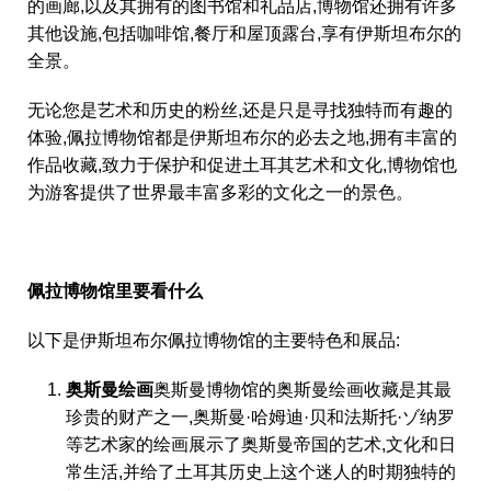
的画廊,以及其拥有的图书馆和礼品店,博物馆还拥有许多
其他设施,包括咖啡馆,餐厅和屋顶露台,享有伊斯坦布尔的
全景。
无论您是艺术和历史的粉丝,还是只是寻找独特而有趣的
体验,佩拉博物馆都是伊斯坦布尔的必去之地,拥有丰富的
作品收藏,致力于保护和促进土耳其艺术和文化,博物馆也
为游客提供了世界最丰富多彩的文化之一的景色。
佩拉博物馆里要看什么
以下是伊斯坦布尔佩拉博物馆的主要特色和展品:
奥斯曼绘画
奥斯曼博物馆的奥斯曼绘画收藏是其最
珍贵的财产之一,奥斯曼·哈姆迪·贝和法斯托·ゾ纳罗
等艺术家的绘画展示了奥斯曼帝国的艺术,文化和日
常生活,并给了土耳其历史上这个迷人的时期独特的