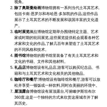
视角。
除了奥斯曼绘画
博物馆拥有一系列当代土耳其艺术,
包括卡南·恩罗尔和布哈恩·多加凯的作品,这些作品
展示了土耳其艺术的不断发展和该国丰富的文化遗
产。
临时展览
佩拉博物馆定期举办围绕特定主题、艺术
家或时期的轮回展览,这些展览提供机会观看各种艺
术家和文化的作品,了解几百年来塑造了土耳其艺术
的不同风格和技术。
图书馆
博物馆的图书馆里装备了有关土耳其艺术和
文化的书籍、文件和其他材料。
礼品店
博物馆设有礼品店,游客可以购买纪念品、书
籍和与土耳其艺术和文化相关的其他物品。
咖啡厅和餐厅
:博物馆设有咖啡馆和餐厅,游客可以放
松并享受一顿饭或一杯饮料,同时在美丽的环境中。
屋顶露台
博物馆设有屋顶露台,可俯瞰伊斯坦布尔
360度,这是一个独特的方式来欣赏这座城市并了解
其历史。