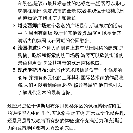
尔景色,是该市最具标志性的地标之一,游客可以乘电
梯前往顶部,观赏城市的全景,或者参观位于塔楼底部
的博物馆,了解其历史和建筑。
塔克西姆广场
这个著名的广场是伊斯坦布尔的活动
中心,周围有商店,餐厅和其他景点,游客可以享受充
满活力的氛围或在附近的公园散步。
法国街道
这个迷人的街道上装有法国风格的建筑,是
购物、吃饭和探索的热门场所,游客可以欣赏街道的
景色和声音,享受其神奇的欧洲风格氛围。
现代伊斯坦布尔
此当代艺术博物馆位于一个修复的
仓库,并拥有多元化的土耳其和国际艺术家的作品收
藏,人们可以看到绘画,雕塑,照片等展览,他们也可以
了解现代艺术的最新趋势。
这些只是位于伊斯坦布尔贝奥格尔区的佩拉博物馆附近
的许多景点中的几个,无论您是对历史,艺术或文化感兴趣,
还是只是寻找独特而有趣的体验,这个充满活力和充满活
力的城市地区都有人喜欢的东西。