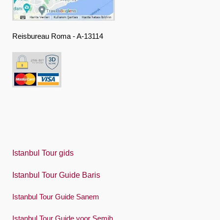
Ελληνική
हिंदी
Reisbureau Roma - A-13114
Magyar
Indonesia
Italiano
日本語
한국어
Polski
Istanbul Tour gids
Português
Istanbul Tour Guide Baris
Русский
Istanbul Tour Guide Sanem
Español
Swedish
Istanbul Tour Guide voor Semih