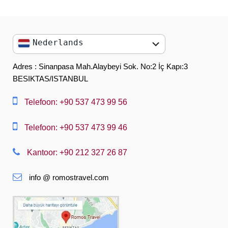
Nederlands
English
Adres : Sinanpasa Mah.Alaybeyi Sok. No:2 İç Kapı:3
BESIKTAS/ISTANBUL
العربية
中文
Telefoon: +90 537 473 99 56
Dansk
Telefoon: +90 537 473 99 46
Nederlands
Kantoor: +90 212 327 26 87
Slovenská
info @ romostravel.com
Suomi
Français
Deutsch