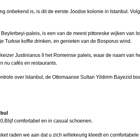
ng onbekend is, is dit de eerste Joodse kolonie in Istanbul. V
 Beylerbeyi-paleis, is een van de meest pittoreske wijken van I
je Turkse koffie drinken, en genieten van de Bosporus wind.
izer Justinianus II het Romeinse paleis, waar de naam van h
n nu cafés en restaurants.
ntrole over Istanbul, de Ottomaanse Sultan Yildirim Bayezid bo
nbul
0.Blijf comfortabel en in casual schoenen.
kket raden we aan dat u zich willekeurig kleedt en comfortabel