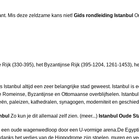
ant. Mis deze zeldzame kans niet!
Gids rondleiding Istanbul
Om
Rijk (330-395), het Byzantijnse Rijk (395-1204, 1261-1453), he
is Istanbul altijd een zeer belangrijke stad geweest. Istanbul 
Romeinse, Byzantijnse en Ottomaanse overblijfselen. Istanbul i
n, paleizen, kathedralen, synagogen, moderniteit en geschied
nbul
Zo kun je dit allemaal zelf zien. (meer...)
Istanbul
Oude St
r een oude wagenwedloop door een U-vormige arena.De Egypti
ondanks het verlies van de Hippodrome zijn stoelen, muren en ve