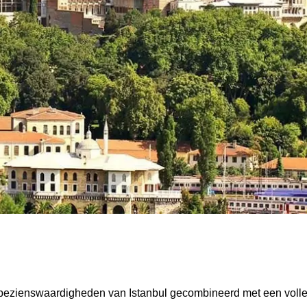
3 dagen privé gids Istanbul Tour Package
 bezienswaardigheden van Istanbul gecombineerd met een volled