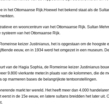
e in het Ottomaanse Rijk.Hoewel het bekend staat als de Sul
 merkten.
ratieve en wooncentrum van het Ottomaanse Rijk. Sultan Mehmet
ve systeem van het Ottomaanse Rijk.
omeinse keizer Justinianus, het is opgestaan om de hoogste en
jftiende eeuw, en in 1934 werd het omgezet in een museum. De
 buurt van de Hagia Sophia, de Romeinse keizer Justinianus bo
veer 9.800 vierkante meter.In plaats van de kolommen, die de 
a op marmeren bases de belangrijkste tentoonstellingen.
onerende markt ter wereld. Het heeft meer dan 4.000 handelaren 
erst in de 15e eeuw, en latere sultans breidden het later uit. 
t.