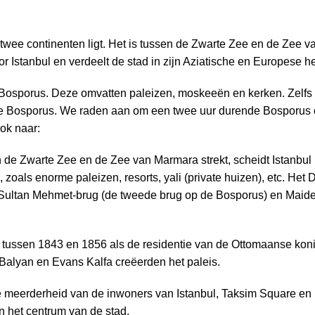
n twee continenten ligt. Het is tussen de Zwarte Zee en de Zee
r Istanbul en verdeelt de stad in zijn Aziatische en Europese he
Bosporus. Deze omvatten paleizen, moskeeën en kerken. Zelfs i
 de Bosporus. We raden aan om een twee uur durende Bosporus 
ok naar:
n de Zwarte Zee en de Zee van Marmara strekt, scheidt Istanbul i
 zoals enorme paleizen, resorts, yali (private huizen), etc. H
 Sultan Mehmet-brug (de tweede brug op de Bosporus) en Maiden-
ussen 1843 en 1856 als de residentie van de Ottomaanse konin
alyan en Evans Kalfa creëerden het paleis.
 meerderheid van de inwoners van Istanbul, Taksim Square en Ist
n het centrum van de stad.