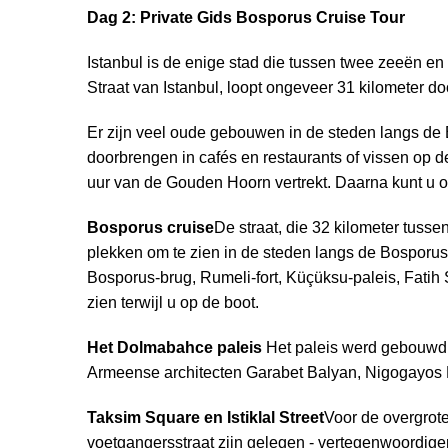
Dag 2: Private Gids Bosporus Cruise Tour
Istanbul is de enige stad die tussen twee zeeën e
Straat van Istanbul, loopt ongeveer 31 kilometer doo
Er zijn veel oude gebouwen in de steden langs de 
doorbrengen in cafés en restaurants of vissen op
uur van de Gouden Hoorn vertrekt. Daarna kunt u o
Bosporus cruise
De straat, die 32 kilometer tusse
plekken om te zien in de steden langs de Bosporus,
Bosporus-brug, Rumeli-fort, Küçüksu-paleis, Fatih
zien terwijl u op de boot.
Het Dolmabahce paleis
Het paleis werd gebouwd t
Armeense architecten Garabet Balyan, Nigogayos B
Taksim Square en Istiklal Street
Voor de overgrote
voetgangersstraat zijn gelegen - vertegenwoordige