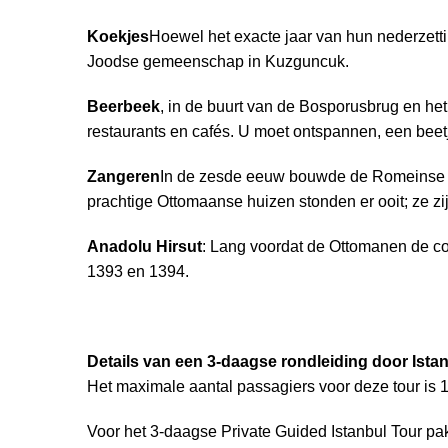
Koekjes
Hoewel het exacte jaar van hun nederzetti
Joodse gemeenschap in Kuzguncuk.
Beerbeek
, in de buurt van de Bosporusbrug en het
restaurants en cafés. U moet ontspannen, een beet
Zangeren
In de zesde eeuw bouwde de Romeinse ke
prachtige Ottomaanse huizen stonden er ooit; ze zij
Anadolu Hirsut
: Lang voordat de Ottomanen de co
1393 en 1394.
Details van een 3-daagse rondleiding door Ista
Het maximale aantal passagiers voor deze tour is 1
Voor het 3-daagse Private Guided Istanbul Tour pa