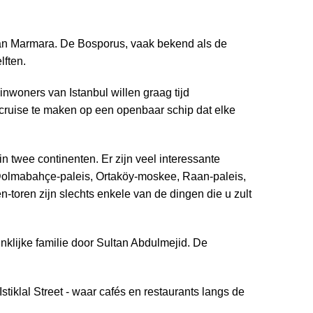
 van Marmara. De Bosporus, vaak bekend als de
lften.
nwoners van Istanbul willen graag tijd
cruise te maken op een openbaar schip dat elke
n twee continenten. Er zijn veel interessante
et Dolmabahçe-paleis, Ortaköy-moskee, Raan-paleis,
toren zijn slechts enkele van de dingen die u zult
klijke familie door Sultan Abdulmejid. De
iklal Street - waar cafés en restaurants langs de