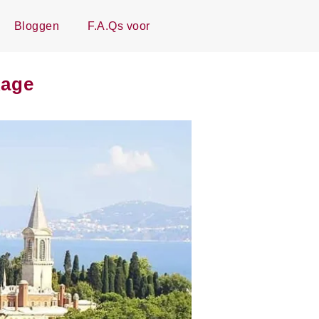
Bloggen
F.A.Qs voor
kage