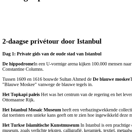
2-daagse privétour door Istanbul
Dag 1: Private gids van de oude stad van Istanbul
De hippodrome
In een U-vormige arena kijken 100.000 mensen naar
Constantine Columns.
Tussen 1609 en 1616 bouwde Sultan Ahmed de
De blauwe moskee
T
"Blauwe Moskee" vanwege de blauwe tegels in.
Het Topkapi paleis
Het was het centrum van de regering en het leven
Ottomaanse Rijk.
Het Istanbul Mosaic Museum
heeft een verbazingwekkende collecti
dat toeristen een unieke kans geeft om te zien hoe ingewikkeld dez
Het Turkse Islamitische Kunstmuseum
In Istanbul is een prachtige 
museum, zoals verlichte teksten, calligrafië, keramiek, textiel, meta