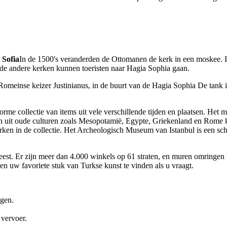
 Sofia
In de 1500's veranderden de Ottomanen de kerk in een moskee. 
de andere kerken kunnen toeristen naar Hagia Sophia gaan.
einse keizer Justinianus, in de buurt van de Hagia Sophia De tank is
me collectie van items uit vele verschillende tijden en plaatsen. Het
uit oude culturen zoals Mesopotamië, Egypte, Griekenland en Rome k
rken in de collectie. Het Archeologisch Museum van Istanbul is een scha
eweest. Er zijn meer dan 4.000 winkels op 61 straten, en muren omring
en uw favoriete stuk van Turkse kunst te vinden als u vraagt.
agen.
 vervoer.