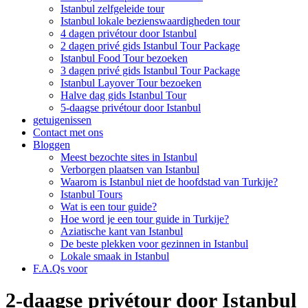
Istanbul zelfgeleide tour
Istanbul lokale bezienswaardigheden tour
4 dagen privétour door Istanbul
2 dagen privé gids Istanbul Tour Package
Istanbul Food Tour bezoeken
3 dagen privé gids Istanbul Tour Package
Istanbul Layover Tour bezoeken
Halve dag gids Istanbul Tour
5-daagse privétour door Istanbul
getuigenissen
Contact met ons
Bloggen
Meest bezochte sites in Istanbul
Verborgen plaatsen van Istanbul
Waarom is Istanbul niet de hoofdstad van Turkije?
Istanbul Tours
Wat is een tour guide?
Hoe word je een tour guide in Turkije?
Aziatische kant van Istanbul
De beste plekken voor gezinnen in Istanbul
Lokale smaak in Istanbul
F.A.Qs voor
2-daagse privétour door Istanbul