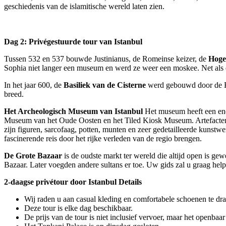
geschiedenis van de islamitische wereld laten zien.
Dag 2: Privégestuurde tour van Istanbul
Tussen 532 en 537 bouwde Justinianus, de Romeinse keizer, de
Hoge
Sophia niet langer een museum en werd ze weer een moskee. Net als 
In het jaar 600, de
Basiliek van de Cisterne
werd gebouwd door de Rom
breed.
Het Archeologisch Museum van Istanbul
Het museum heeft een enor
Museum van het Oude Oosten en het Tiled Kiosk Museum. Artefacten 
zijn figuren, sarcofaag, potten, munten en zeer gedetailleerde kunstwe
fascinerende reis door het rijke verleden van de regio brengen.
De Grote Bazaar
is de oudste markt ter wereld die altijd open is g
Bazaar. Later voegden andere sultans er toe. Uw gids zal u graag help
2-daagse privétour door Istanbul Details
Wij raden u aan casual kleding en comfortabele schoenen te dr
Deze tour is elke dag beschikbaar.
De prijs van de tour is niet inclusief vervoer, maar het openbaar