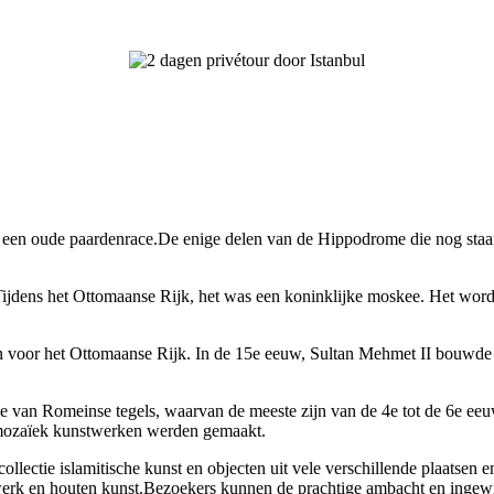
 een oude paardenrace.De enige delen van de Hippodrome die nog staa
ijdens het Ottomaanse Rijk, het was een koninklijke moskee. Het wor
 voor het Ottomaanse Rijk. In de 15e eeuw, Sultan Mehmet II bouwde he
e van Romeinse tegels, waarvan de meeste zijn van de 4e tot de 6e eeu
e mozaïek kunstwerken werden gemaakt.
collectie islamitische kunst en objecten uit vele verschillende plaatsen en
alwerk en houten kunst.Bezoekers kunnen de prachtige ambacht en ingewi