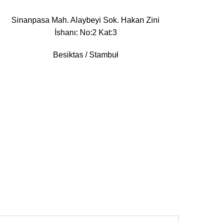
Sinanpasa Mah. Alaybeyi Sok. Hakan Zini
İshanı: No:2 Kat:3
Besiktas / Stambuł