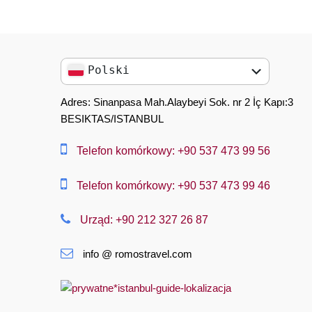
Polski
English
Adres: Sinanpasa Mah.Alaybeyi Sok. nr 2 İç Kapı:3
BESIKTAS/ISTANBUL
العربية
中文
Telefon komórkowy: +90 537 473 99 56
Dansk
Telefon komórkowy: +90 537 473 99 46
Nederlands
Urząd: +90 212 327 26 87
Slovenská
info @ romostravel.com
Suomi
Français
Deutsch