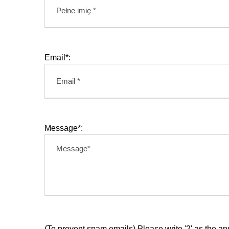
Email*:
Message*:
(To prevent spam emails) Please write '2' as the an