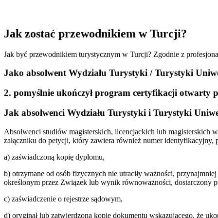
Jak zostać przewodnikiem w Turcji?
Jak być przewodnikiem turystycznym w Turcji? Zgodnie z profesjon
Jako absolwent Wydziału Turystyki / Turystyki Uniw
2. pomyślnie ukończył program certyfikacji otwarty p
Jak absolwenci Wydziału Turystyki i Turystyki Uni
Absolwenci studiów magisterskich, licencjackich lub magisterskich 
załączniku do petycji, który zawiera również numer identyfikacyjny,
a) zaświadczoną kopię dyplomu,
b) otrzymane od osób fizycznych nie utraciły ważności, przynaj
określonym przez Związek lub wynik równoważności, dostarczony po
c) zaświadczenie o rejestrze sądowym,
d) oryginał lub zatwierdzoną kopię dokumentu wskazującego, że ukoń