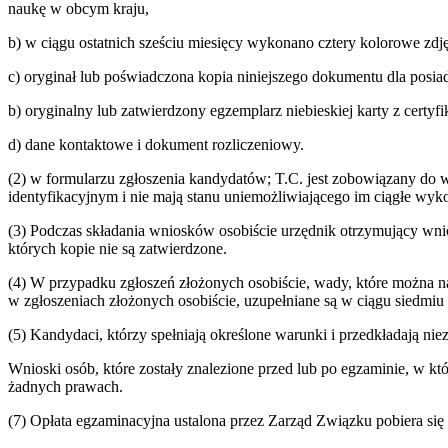
naukę w obcym kraju,
b) w ciągu ostatnich sześciu miesięcy wykonano cztery kolorowe zdj
c) oryginał lub poświadczona kopia niniejszego dokumentu dla posi
b) oryginalny lub zatwierdzony egzemplarz niebieskiej karty z certy
d) dane kontaktowe i dokument rozliczeniowy.
(2) w formularzu zgłoszenia kandydatów; T.C. jest zobowiązany do w
identyfikacyjnym i nie mają stanu uniemożliwiającego im ciągłe w
(3) Podczas składania wniosków osobiście urzędnik otrzymujący wni
których kopie nie są zatwierdzone.
(4) W przypadku zgłoszeń złożonych osobiście, wady, które można n
w zgłoszeniach złożonych osobiście, uzupełniane są w ciągu siedmi
(5) Kandydaci, którzy spełniają określone warunki i przedkładają n
Wnioski osób, które zostały znalezione przed lub po egzaminie, w kt
żadnych prawach.
(7) Opłata egzaminacyjna ustalona przez Zarząd Związku pobiera si