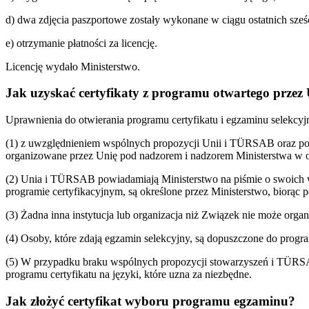
d) dwa zdjęcia paszportowe zostały wykonane w ciągu ostatnich sześ
e) otrzymanie płatności za licencję.
Licencję wydało Ministerstwo.
Jak uzyskać certyfikaty z programu otwartego przez
Uprawnienia do otwierania programu certyfikatu i egzaminu selekcyj
(1) z uwzględnieniem wspólnych propozycji Unii i TÜRSAB oraz potrz
organizowane przez Unię pod nadzorem i nadzorem Ministerstwa w o
(2) Unia i TÜRSAB powiadamiają Ministerstwo na piśmie o swoich ws
programie certyfikacyjnym, są określone przez Ministerstwo, biorą
(3) Żadna inna instytucja lub organizacja niż Związek nie może org
(4) Osoby, które zdają egzamin selekcyjny, są dopuszczone do programu
(5) W przypadku braku wspólnych propozycji stowarzyszeń i TÜRSAB 
programu certyfikatu na języki, które uzna za niezbędne.
Jak złożyć certyfikat wyboru programu egzaminu?