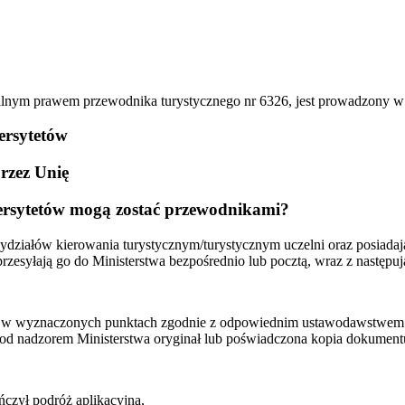
alnym prawem przewodnika turystycznego nr 6326, jest prowadzony w
ersytetów
rzez Unię
wersytetów mogą zostać przewodnikami?
wydziałów kierowania turystycznym/turystycznym uczelni oraz posiadaj
 przesyłają go do Ministerstwa bezpośrednio lub pocztą, wraz z następ
mniej w wyznaczonych punktach zgodnie z odpowiednim ustawodawst
d nadzorem Ministerstwa oryginał lub poświadczona kopia dokumentu
czył podróż aplikacyjną,