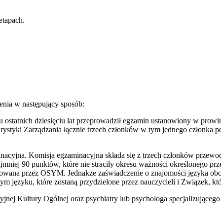
etapach.
nia w następujący sposób:
u ostatnich dziesięciu lat przeprowadził egzamin ustanowiony w prowincj
ystyki Zarządzania łącznie trzech członków w tym jednego członka 
inacyjna. Komisja egzaminacyjna składa się z trzech członków przew
jmniej 90 punktów, które nie straciły okresu ważności określonego p
wana przez OSYM. Jednakże zaświadczenie o znajomości języka obceg
 tym języku, które zostaną przydzielone przez nauczycieli i Związek, kt
nej Kultury Ogólnej oraz psychiatry lub psychologa specjalizującego 