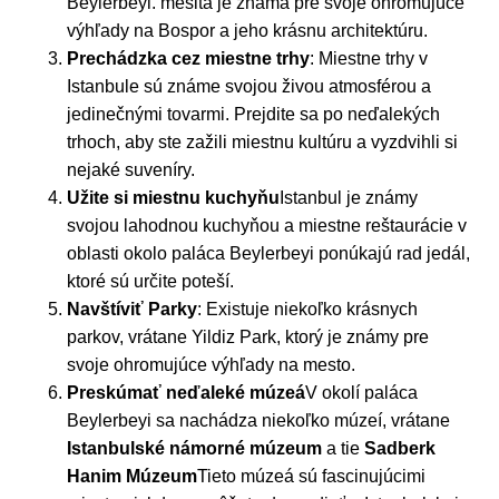
Beylerbeyi. mešita je známa pre svoje ohromujúce
výhľady na Bospor a jeho krásnu architektúru.
Prechádzka cez miestne trhy
: Miestne trhy v
Istanbule sú známe svojou živou atmosférou a
jedinečnými tovarmi. Prejdite sa po neďalekých
trhoch, aby ste zažili miestnu kultúru a vyzdvihli si
nejaké suveníry.
Užite si miestnu kuchyňu
Istanbul je známy
svojou lahodnou kuchyňou a miestne reštaurácie v
oblasti okolo paláca Beylerbeyi ponúkajú rad jedál,
ktoré sú určite poteší.
Navštíviť Parky
: Existuje niekoľko krásnych
parkov, vrátane Yildiz Park, ktorý je známy pre
svoje ohromujúce výhľady na mesto.
Preskúmať neďaleké múzeá
V okolí paláca
Beylerbeyi sa nachádza niekoľko múzeí, vrátane
Istanbulské námorné múzeum
a tie
Sadberk
Hanim Múzeum
Tieto múzeá sú fascinujúcimi