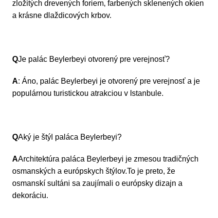
zložitých drevených foriem, farbených sklenených okien
a krásne dlaždicových krbov.
Q
Je palác Beylerbeyi otvorený pre verejnosť?
A
: Áno, palác Beylerbeyi je otvorený pre verejnosť a je
populárnou turistickou atrakciou v Istanbule.
Q
Aký je štýl paláca Beylerbeyi?
A
Architektúra paláca Beylerbeyi je zmesou tradičných
osmanských a európskych štýlov.To je preto, že
osmanskí sultáni sa zaujímali o európsky dizajn a
dekoráciu.