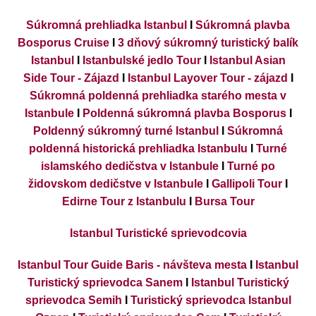
Súkromná prehliadka Istanbul
I
Súkromná plavba
Bosporus Cruise
I
3 dňový súkromný turistický balík
Istanbul
I
Istanbulské jedlo Tour
I
Istanbul Asian
Side Tour - Zájazd
I
Istanbul Layover Tour - zájazd
I
Súkromná poldenná prehliadka starého mesta v
Istanbule
I
Poldenná súkromná plavba Bosporus
I
Poldenný súkromný turné Istanbul
I
Súkromná
poldenná historická prehliadka Istanbulu
I
Turné
islamského dedičstva v Istanbule
I
Turné po
židovskom dedičstve v Istanbule
I
Gallipoli Tour
I
Edirne Tour z Istanbulu
I
Bursa Tour
Istanbul Turistické sprievodcovia
Istanbul Tour Guide Baris - návšteva mesta
I
Istanbul
Turistický sprievodca Sanem
I
Istanbul Turistický
sprievodca Semih
I
Turistický sprievodca Istanbul