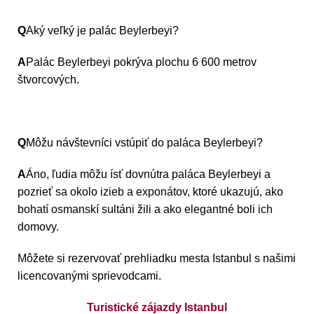
Q
Aký veľký je palác Beylerbeyi?
A
Palác Beylerbeyi pokrýva plochu 6 600 metrov
štvorcových.
Q
Môžu návštevníci vstúpiť do paláca Beylerbeyi?
A
Áno, ľudia môžu ísť dovnútra paláca Beylerbeyi a
pozrieť sa okolo izieb a exponátov, ktoré ukazujú, ako
bohatí osmanskí sultáni žili a ako elegantné boli ich
domovy.
Môžete si rezervovať prehliadku mesta Istanbul s našimi
licencovanými sprievodcami.
Turistické zájazdy Istanbul