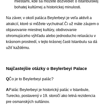
miestami, kde sa môžete dozvedieť o Istanbulskej
bohatej kultúrnej a historickej minulosti.
Na záver, v okolí paláca Beylerbeyi je veľa aktivít a
atrakcií, ktoré si môžete vychutnať.Či už máte záujem o
objavovanie miestnej kultúry, obdivovanie
ohromujúceho výhľadu alebo jednoducho relaxáciu v
krásnom prostredí, v tejto krásnej časti Istanbulu sa dá
užiť každému.
Najčastejšie otázky o Beylerbeyi Palace
Q
Čo je to Beylerbeyi palác?
A
Palác Beylerbeyi je historický palác v Istanbule,
Turecko, postavený v 19. storočí ako letná rezidencia
pre osmanských sultánov.