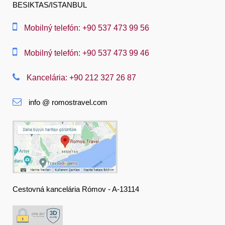
BESIKTAS/ISTANBUL
العربية
中文
Mobilný telefón: +90 537 473 99 56
Dansk
Mobilný telefón: +90 537 473 99 46
Nederlands
Kancelária: +90 212 327 26 87
Slovenská
info @ romostravel.com
Suomi
Français
Deutsch
Ελληνική
हिंदी
Cestovná kancelária Rómov - A-13114
Magyar
Indonesia