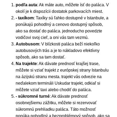
podľa auta
: Ak máte auto, môžete ísť do paláca. V
okolí je k dispozícii dostatok parkovacích miest.
- taxíkom
: Taxíky sú ľahko dostupné v Istanbule, a
ponúkajú pohodlný a cenovo dostupný spôsob,
ako sa dostať do paláca. jednoducho povedzte
vodičovi svoj cieľ, a oni vás tam vezmú.
Autobusom
: V blízkosti paláca beží niekoľko
autobusových trás a je to nákladovo efektívny
spôsob, ako sa tam dostať.
Na trajekte
: Ak dávate prednosť krajšej trase,
môžete si vziať trajekt z európskej strany Istanbulu
na ázijskú stranu mesta. trajekt vás odvezie na
neďalekom termináli Uskudar trajekt, odkiaľ si
môžete vziať taxi alebo chodiť do paláca.
- súkromné turné
: Ak dávate prednosť
osobnejšiemu zážitku, môžete si rezervovať
súkromnú prehliadku paláca. Táto možnosť
ponúka pohodlný a bezproblémový spôsob, ako sa