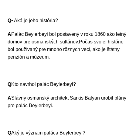
Q
• Aká je jeho história?
A
Palác Beylerbeyi bol postavený v roku 1860 ako letný
domov pre osmanských sultánov.Počas svojej histórie
bol používaný pre mnoho rôznych vecí, ako je štátny
penzión a múzeum.
Q
Kto navrhol palác Beylerbeyi?
A
Slávny osmanský architekt Sarkis Balyan urobil plány
pre palác Beylerbeyi.
Q
Aký je význam paláca Beylerbeyi?