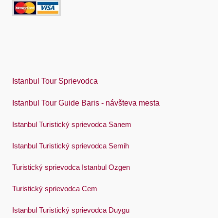
Italiano
日本語
한국어
Polski
Istanbul Tour Sprievodca
Português
Istanbul Tour Guide Baris - návšteva mesta
Русский
Istanbul Turistický sprievodca Sanem
Español
Swedish
Istanbul Turistický sprievodca Semih
Türkçe
Turistický sprievodca Istanbul Ozgen
Український
Turistický sprievodca Cem
Việt
Istanbul Turistický sprievodca Duygu