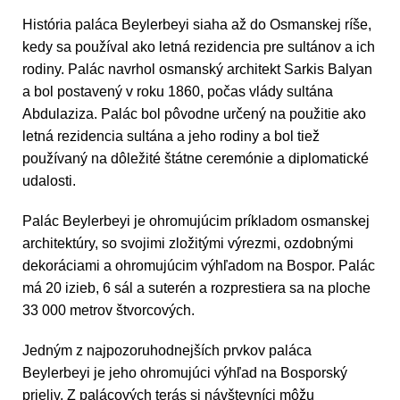
História paláca Beylerbeyi siaha až do Osmanskej ríše,
kedy sa používal ako letná rezidencia pre sultánov a ich
rodiny. Palác navrhol osmanský architekt Sarkis Balyan
a bol postavený v roku 1860, počas vlády sultána
Abdulaziza. Palác bol pôvodne určený na použitie ako
letná rezidencia sultána a jeho rodiny a bol tiež
používaný na dôležité štátne ceremónie a diplomatické
udalosti.
Palác Beylerbeyi je ohromujúcim príkladom osmanskej
architektúry, so svojimi zložitými výrezmi, ozdobnými
dekoráciami a ohromujúcim výhľadom na Bospor. Palác
má 20 izieb, 6 sál a suterén a rozprestiera sa na ploche
33 000 metrov štvorcových.
Jedným z najpozoruhodnejších prvkov paláca
Beylerbeyi je jeho ohromujúci výhľad na Bosporský
prieliv. Z palácových terás si návštevníci môžu