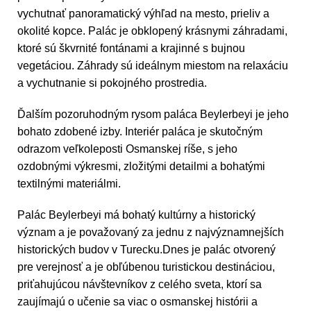
vychutnať panoramatický výhľad na mesto, prieliv a
okolité kopce. Palác je obklopený krásnymi záhradami,
ktoré sú škvrnité fontánami a krajinné s bujnou
vegetáciou. Záhrady sú ideálnym miestom na relaxáciu
a vychutnanie si pokojného prostredia.
Ďalším pozoruhodným rysom paláca Beylerbeyi je jeho
bohato zdobené izby. Interiér paláca je skutočným
odrazom veľkoleposti Osmanskej ríše, s jeho
ozdobnými výkresmi, zložitými detailmi a bohatými
textilnými materiálmi.
Palác Beylerbeyi má bohatý kultúrny a historický
význam a je považovaný za jednu z najvýznamnejších
historických budov v Turecku.Dnes je palác otvorený
pre verejnosť a je obľúbenou turistickou destináciou,
priťahujúcou návštevníkov z celého sveta, ktorí sa
zaujímajú o učenie sa viac o osmanskej histórii a