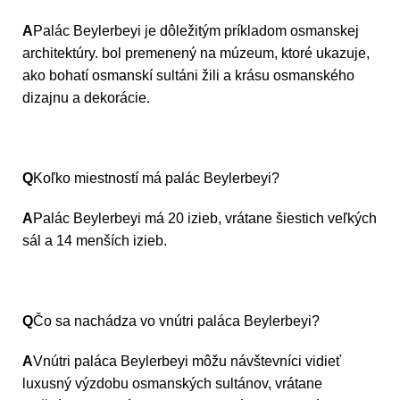
A
Palác Beylerbeyi je dôležitým príkladom osmanskej
architektúry. bol premenený na múzeum, ktoré ukazuje,
ako bohatí osmanskí sultáni žili a krásu osmanského
dizajnu a dekorácie.
Q
Koľko miestností má palác Beylerbeyi?
A
Palác Beylerbeyi má 20 izieb, vrátane šiestich veľkých
sál a 14 menších izieb.
Q
Čo sa nachádza vo vnútri paláca Beylerbeyi?
A
Vnútri paláca Beylerbeyi môžu návštevníci vidieť
luxusný výzdobu osmanských sultánov, vrátane