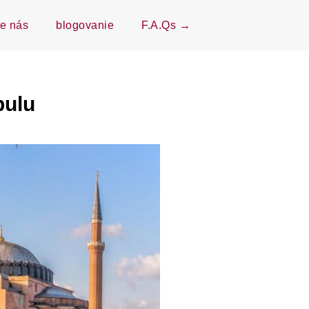
te nás
blogovanie
F.A.Qs →
bulu