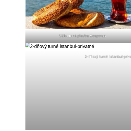
Súkromná plavba Bosporus
2-dňový turné Istanbul-priv