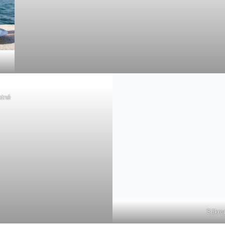
atné
Súkrom