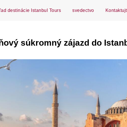
ľad destinácie Istanbul Tours
svedectvo
Kontaktuj
ňový súkromný zájazd do Istan