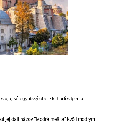
stoja, sú egyptský obelisk, hadí stĺpec a
sti jej dali názov "Modrá mešita" kvôli modrým