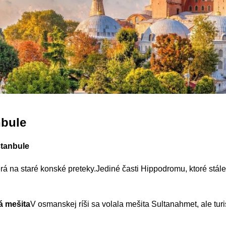
nbule
stanbule
á na staré konské preteky.Jediné časti Hippodromu, ktoré stále 
á mešita
V osmanskej ríši sa volala mešita Sultanahmet, ale turi