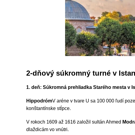
2-dňový súkromný turné v Ista
1. deň: Súkromná prehliadka Starého mesta v I
Hippodróm
V aréne v tvare U sa 100 000 ľudí pozer
konštantínske stĺpce.
V rokoch 1609 až 1616 založil sultán Ahmed
Modr
dlaždicám vo vnútri.