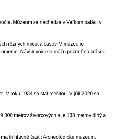
toročia. Múzeum sa nachádza v Veľkom paláci v
ch rôznych miest a časov. V múzeu je
né umenie. Návštevníci sa môžu pozrieť na krásne
. V roku 1934 sa stal mešitou. V júli 2020 sa
9 800 metrov štvorcových a je 138 metrov dlhý a
á tri hlavné časti: Archeologické múzeum,