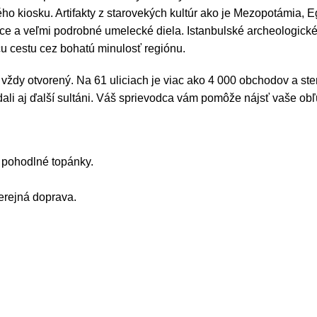
iosku. Artifakty z starovekých kultúr ako je Mezopotámia, Eg
nce a veľmi podrobné umelecké diela. Istanbulské archeologick
cu cestu cez bohatú minulosť regiónu.
l vždy otvorený. Na 61 uliciach je viac ako 4 000 obchodov a ste
dali aj ďalší sultáni. Váš sprievodca vám pomôže nájsť vaše ob
 pohodlné topánky.
erejná doprava.