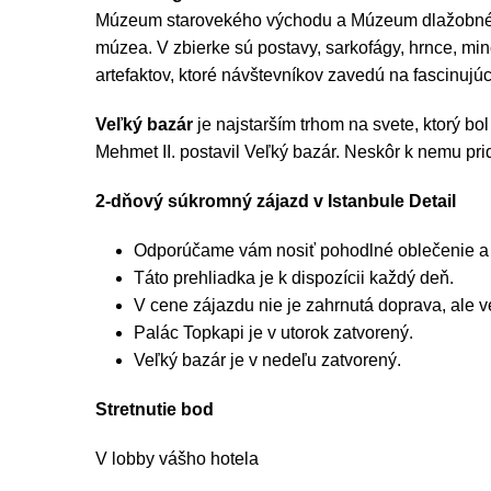
Múzeum starovekého východu a Múzeum dlažobného k
múzea. V zbierke sú postavy, sarkofágy, hrnce, mi
artefaktov, ktoré návštevníkov zavedú na fascinujú
Veľký bazár
je najstarším trhom na svete, ktorý bo
Mehmet II. postavil Veľký bazár. Neskôr k nemu pri
2-dňový súkromný zájazd v Istanbule Detail
Odporúčame vám nosiť pohodlné oblečenie a
Táto prehliadka je k dispozícii každý deň.
V cene zájazdu nie je zahrnutá doprava, ale v
Palác Topkapi je v utorok zatvorený.
Veľký bazár je v nedeľu zatvorený.
Stretnutie bod
V lobby vášho hotela