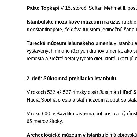
Palác Topkapi
V 15. storočí Sultan Mehmet II. post
Istanbulské mozaikové múzeum
má úžasnú zbier
Konštantínopole, čo dáva turistom jedinečnú šancu v
Turecké múzeum islamského umenia
v Istanbul
vystavených mnoho rôznych druhov umenia, ako sú o
remeslá a zložité detaily týchto diel, ktoré ukazujú
2. deň: Súkromná prehliadka Istanbulu
V rokoch 532 až 537 rímsky cisár Justinián
Hľaď S
Hagia Sophia prestala stať múzeom a opäť sa stal
V roku 600, v
Bazilika cisterna
bol postavený rímsk
65 metrov široký.
Archeologické múzeum v Istanbule
má obrovskú 