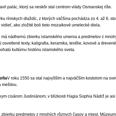
avil palác, ktorý sa neskôr stal centrom vlády Osmanskej ríše.
ku rímskych dlaždíc, z ktorých väčšina pochádza zo 4. až 6. s
idieť, ako zložité boli tieto mozaikové umelecké diela.
e má nádhernú zbierku islamského umenia a predmetov z mnohý
svetlené texty, kaligrafia, keramika, textílie, kovové a dreve
 bohatú kultúrnu históriu islamského sveta.
ofia
V roku 1550 sa stal najvyšším a najväčším kostolom na svete
a mešitou.
ym cisárom Justiniánom, v blízkosti Hagia Sophia Nádrž je asi 
zbierku predmetov z mnohých rôznych časov a miest. Múzeum m