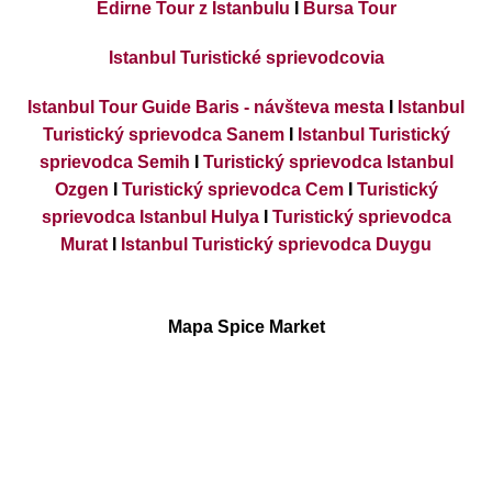
Edirne Tour z Istanbulu
I
Bursa Tour
Istanbul Turistické sprievodcovia
Istanbul Tour Guide Baris - návšteva mesta
I
Istanbul
Turistický sprievodca Sanem
I
Istanbul Turistický
sprievodca Semih
I
Turistický sprievodca Istanbul
Ozgen
I
Turistický sprievodca Cem
I
Turistický
sprievodca Istanbul Hulya
I
Turistický sprievodca
Murat
I
Istanbul Turistický sprievodca Duygu
Mapa Spice Market