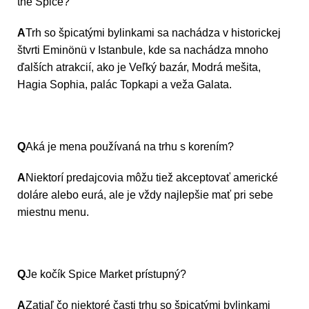
the Spice?
A
Trh so špicatými bylinkami sa nachádza v historickej
štvrti Eminönü v Istanbule, kde sa nachádza mnoho
ďalších atrakcií, ako je Veľký bazár, Modrá mešita,
Hagia Sophia, palác Topkapi a veža Galata.
Q
Aká je mena používaná na trhu s korením?
A
Niektorí predajcovia môžu tiež akceptovať americké
doláre alebo eurá, ale je vždy najlepšie mať pri sebe
miestnu menu.
Q
Je kočík Spice Market prístupný?
A
Zatiaľ čo niektoré časti trhu so špicatými bylinkami