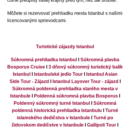
colné predpisy vašej krajiny pred tým, než tak urobíte.
Môžete si rezervovať prehliadku mesta Istanbul s našimi
licencovanými sprievodcami.
Turistické zájazdy Istanbul
Súkromná prehliadka Istanbul
I
Súkromná plavba
Bosporus Cruise
I
3 dňový súkromný turistický balík
Istanbul
I
Istanbulské jedlo Tour
I
Istanbul Asian
Side Tour - Zájazd
I
Istanbul Layover Tour - zájazd
I
Súkromná poldenná prehliadka starého mesta v
Istanbule
I
Poldenná súkromná plavba Bosporus
I
Poldenný súkromný turné Istanbul
I
Súkromná
poldenná historická prehliadka Istanbulu
I
Turné
islamského dedičstva v Istanbule
I
Turné po
židovskom dedičstve v Istanbule
I
Gallipoli Tour
I