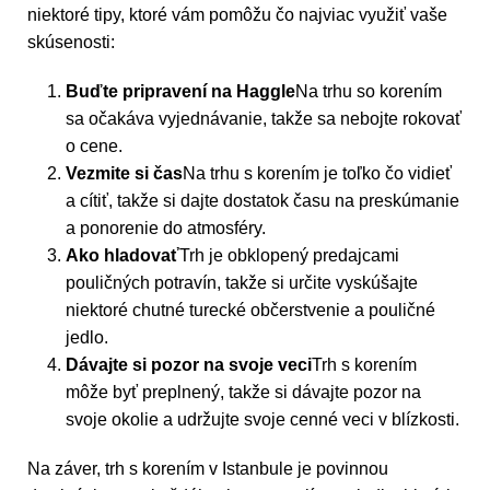
niektoré tipy, ktoré vám pomôžu čo najviac využiť vaše
skúsenosti:
Buďte pripravení na Haggle
Na trhu so korením
sa očakáva vyjednávanie, takže sa nebojte rokovať
o cene.
Vezmite si čas
Na trhu s korením je toľko čo vidieť
a cítiť, takže si dajte dostatok času na preskúmanie
a ponorenie do atmosféry.
Ako hladovať
Trh je obklopený predajcami
pouličných potravín, takže si určite vyskúšajte
niektoré chutné turecké občerstvenie a pouličné
jedlo.
Dávajte si pozor na svoje veci
Trh s korením
môže byť preplnený, takže si dávajte pozor na
svoje okolie a udržujte svoje cenné veci v blízkosti.
Na záver, trh s korením v Istanbule je povinnou