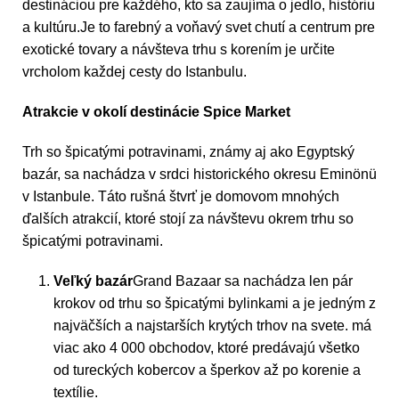
destináciou pre každého, kto sa zaujíma o jedlo, históriu
a kultúru.Je to farebný a voňavý svet chutí a centrum pre
exotické tovary a návšteva trhu s korením je určite
vrcholom každej cesty do Istanbulu.
Atrakcie v okolí destinácie Spice Market
Trh so špicatými potravinami, známy aj ako Egyptský
bazár, sa nachádza v srdci historického okresu Eminönü
v Istanbule. Táto rušná štvrť je domovom mnohých
ďalších atrakcií, ktoré stojí za návštevu okrem trhu so
špicatými potravinami.
Veľký bazár
Grand Bazaar sa nachádza len pár
krokov od trhu so špicatými bylinkami a je jedným z
najväčších a najstarších krytých trhov na svete. má
viac ako 4 000 obchodov, ktoré predávajú všetko
od tureckých kobercov a šperkov až po korenie a
textílie.