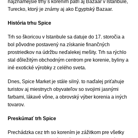
najznámejšie trhy s korením patrí aj Bazaar v Istanbule,
Turecko, ktorý je známy aj ako Egyptský Bazaar.
História trhu Spice
Trh so škoricou v Istanbule sa datuje do 17. storočia a
bol pôvodne postavený na získanie finančných
prostriedkov na údržbu neďalekej mešity. Trh sa rýchlo
stal dôležitým obchodným centrom pre korenie, byliny a
iné exotické výrobky z celého sveta.
Dnes, Spice Market je stále silný. to naďalej priťahuje
turistov aj miestnych obyvateľov so svojimi jasnými
farbami, lákavé vône, a obrovský výber korenia a iných
tovarov.
Preskúmať trh Spice
Prechádzka cez trh so korením je zážitkom pre všetky