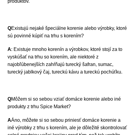
produktov.
Q
Existujú nejaké špeciálne korenie alebo výrobky, ktoré
sú povinné kúpiť na trhu s korením?
A
: Existuje mnoho korenín a výrobkov, ktoré stojí za to
vyskúšať na trhu so korením, ale niektoré z
najobľúbenejších zahŕňajú turecký šafran, sumac,
turecký jablkový čaj, tureckú kávu a tureckú pochúťku.
Q
Môžem si so sebou vziať domáce korenie alebo iné
produkty z trhu Spice Market?
A
Áno, môžete si so sebou priniesť domáce korenie a
iné výrobky z trhu s korením, ale je dôležité skontrolovať