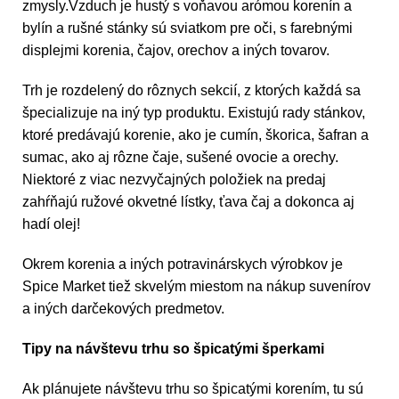
zmysly.Vzduch je hustý s voňavou arómou korenín a
bylín a rušné stánky sú sviatkom pre oči, s farebnými
displejmi korenia, čajov, orechov a iných tovarov.
Trh je rozdelený do rôznych sekcií, z ktorých každá sa
špecializuje na iný typ produktu. Existujú rady stánkov,
ktoré predávajú korenie, ako je cumín, škorica, šafran a
sumac, ako aj rôzne čaje, sušené ovocie a orechy.
Niektoré z viac nezvyčajných položiek na predaj
zahŕňajú ružové okvetné lístky, ťava čaj a dokonca aj
hadí olej!
Okrem korenia a iných potravinárskych výrobkov je
Spice Market tiež skvelým miestom na nákup suvenírov
a iných darčekových predmetov.
Tipy na návštevu trhu so špicatými šperkami
Ak plánujete návštevu trhu so špicatými korením, tu sú