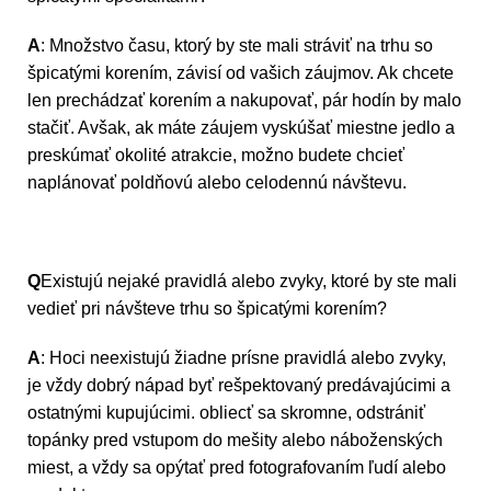
A
: Množstvo času, ktorý by ste mali stráviť na trhu so
špicatými korením, závisí od vašich záujmov. Ak chcete
len prechádzať korením a nakupovať, pár hodín by malo
stačiť. Avšak, ak máte záujem vyskúšať miestne jedlo a
preskúmať okolité atrakcie, možno budete chcieť
naplánovať poldňovú alebo celodennú návštevu.
Q
Existujú nejaké pravidlá alebo zvyky, ktoré by ste mali
vedieť pri návšteve trhu so špicatými korením?
A
: Hoci neexistujú žiadne prísne pravidlá alebo zvyky,
je vždy dobrý nápad byť rešpektovaný predávajúcimi a
ostatnými kupujúcimi. obliecť sa skromne, odstrániť
topánky pred vstupom do mešity alebo náboženských
miest, a vždy sa opýtať pred fotografovaním ľudí alebo