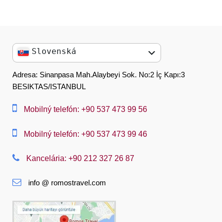
Slovenská
English
Adresa: Sinanpasa Mah.Alaybeyi Sok. No:2 İç Kapı:3
BESIKTAS/ISTANBUL
العربية
中文
Mobilný telefón: +90 537 473 99 56
Dansk
Mobilný telefón: +90 537 473 99 46
Nederlands
Kancelária: +90 212 327 26 87
Slovenská
info @ romostravel.com
Suomi
Français