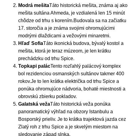
Modrá mešita
Táto historická mešita, známa aj ako
mešita sultána Ahmeda, je vzdialená len 15 minút
chôdze od trhu s korením.Budovala sa na začiatku
17. storočia a je známa svojimi ohromujúcimi
modrými dlaždicami a vežovými minaretmi.
Hľaď Sofia
Táto ikonická budova, bývalý kostol a
mešita, ktorá je teraz múzeom, je len krátku
prechádzku od trhu Spice.
Topkapi palác
Tento rozľahlý palácový komplex
bol rezidenciou osmanských sultánov takmer 400
rokov.Je to len krátka električka od trhu Spice a
ponúka ohromujúce nádvoria, bohaté miestnosti a
obrovskú zbierku pokladov.
Galatská veža
Táto historická veža ponúka
panoramatický výhľad na obzory Istanbulu a
Bosporský prieliv. Je to krátka trajektová jazda cez
Zlatý roh z trhu Spice a je skvelým miestom na
sledovanie západ slnka.