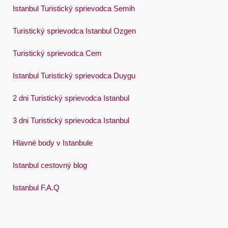
Swedish
Istanbul Turistický sprievodca Semih
Türkçe
Turistický sprievodca Istanbul Ozgen
Український
Turistický sprievodca Cem
Việt
Istanbul Turistický sprievodca Duygu
2 dni Turistický sprievodca Istanbul
3 dni Turistický sprievodca Istanbul
Hlavné body v Istanbule
Istanbul cestovný blog
Istanbul F.A.Q