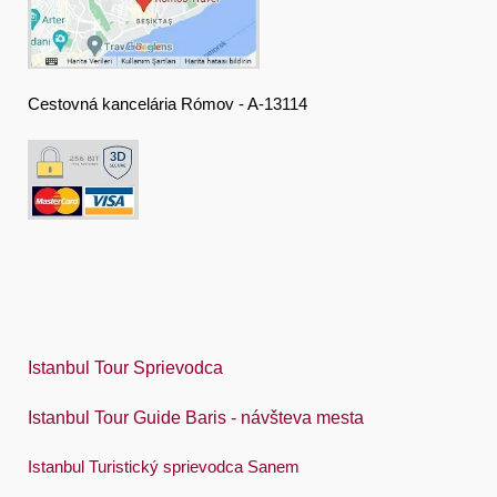
Deutsch
Ελληνική
हिंदी
Cestovná kancelária Rómov - A-13114
Magyar
Indonesia
Italiano
日本語
한국어
Polski
Istanbul Tour Sprievodca
Português
Istanbul Tour Guide Baris - návšteva mesta
Русский
Istanbul Turistický sprievodca Sanem
Español