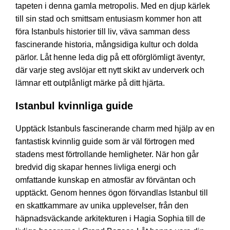
tapeten i denna gamla metropolis. Med en djup kärlek
till sin stad och smittsam entusiasm kommer hon att
föra Istanbuls historier till liv, väva samman dess
fascinerande historia, mångsidiga kultur och dolda
pärlor. Låt henne leda dig på ett oförglömligt äventyr,
där varje steg avslöjar ett nytt skikt av underverk och
lämnar ett outplånligt märke på ditt hjärta.
Istanbul kvinnliga guide
Upptäck Istanbuls fascinerande charm med hjälp av en
fantastisk kvinnlig guide som är väl förtrogen med
stadens mest förtrollande hemligheter. När hon går
bredvid dig skapar hennes livliga energi och
omfattande kunskap en atmosfär av förväntan och
upptäckt. Genom hennes ögon förvandlas Istanbul till
en skattkammare av unika upplevelser, från den
häpnadsväckande arkitekturen i Hagia Sophia till de