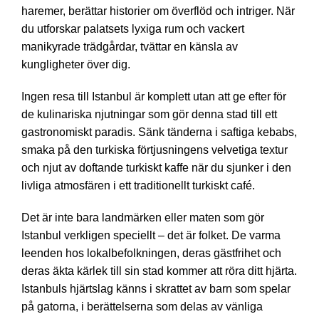
haremer, berättar historier om överflöd och intriger. När
du utforskar palatsets lyxiga rum och vackert
manikyrade trädgårdar, tvättar en känsla av
kungligheter över dig.
Ingen resa till Istanbul är komplett utan att ge efter för
de kulinariska njutningar som gör denna stad till ett
gastronomiskt paradis. Sänk tänderna i saftiga kebabs,
smaka på den turkiska förtjusningens velvetiga textur
och njut av doftande turkiskt kaffe när du sjunker i den
livliga atmosfären i ett traditionellt turkiskt café.
Det är inte bara landmärken eller maten som gör
Istanbul verkligen speciellt – det är folket. De varma
leenden hos lokalbefolkningen, deras gästfrihet och
deras äkta kärlek till sin stad kommer att röra ditt hjärta.
Istanbuls hjärtslag känns i skrattet av barn som spelar
på gatorna, i berättelserna som delas av vänliga