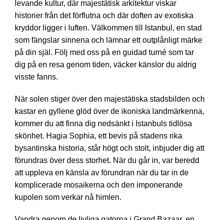
levande kultur, där majestätisk arkitektur viskar
historier från det förflutna och där doften av exotiska
kryddor ligger i luften. Välkommen till Istanbul, en stad
som fängslar sinnena och lämnar ett outplånligt märke
på din själ. Följ med oss på en guidad turné som tar
dig på en resa genom tiden, väcker känslor du aldrig
visste fanns.
När solen stiger över den majestätiska stadsbilden och
kastar en gyllene glöd över de ikoniska landmärkenna,
kommer du att finna dig nedsänkt i Istanbuls tidlösa
skönhet. Hagia Sophia, ett bevis på stadens rika
bysantinska historia, står högt och stolt, inbjuder dig att
förundras över dess storhet. När du går in, var beredd
att uppleva en känsla av förundran när du tar in de
komplicerade mosaikerna och den imponerande
kupolen som verkar nå himlen.
Vandra genom de livliga gatorna i Grand Bazaar, en