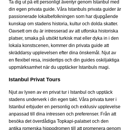
Ta dig ut på ett personligt äventyr genom Istanbul med
din egen privata guide. Våra Istanbuls privata guider är
passionerade lokalbefolkningen som har djupgående
kunskap om stadens historia, kultur och dolda skatter.
Oavsett om du är intresserad av att utforska historiska
platser, smaka på utsökt turkisk mat eller dyka in i den
lokala konstscenen, kommer din privata guide att
skräddarsy upplevelsen efter dina önskemål. Njut av
en flexibel resa, insidertips och din guides oskiljaktiga
uppmärksamhet när du upptäcker Istanbuls magi.
Istanbul Privat Tours
Njut av lyxen av en privat tur i Istanbul och upptäck
stadens underverk i din egen takt. Våra privata turer i
Istanbul erbjuder en personlig och exklusiv upplevelse
anpassad till dina intressen och preferenser. Från att
besöka det överdådiga Topkapi-palatset och den
antika romerska hippodromen till att promenera genom