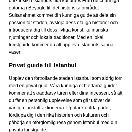
unik insikt i Istanbuls rika kulturarv. Från de charmiga
gatorna i Beyoglu till det historiska området
Sultanahmet kommer din kunniga guide att dela sin
passion för staden, avslöja dess otaliga historier och
introducera dig till dess livliga konst, kulinariska
njutningar och lokala traditioner. Med en lokal
turistguide kommer du att uppleva Istanbuls sanna
väsen.
Privat guide till Istanbul
Upplev den förtrollande staden Istanbul som aldrig förr
med en privat guid. Våra kunniga och erfarna guider
kommer att skräddarsy turen efter dina intressen, så att
du får en personlig upplevelse som går utöver de
vanliga turistattraktionerna. Upptäck dolda pärlor,
fördjupa dig i den rika historien och kulturen och
påbörja en oförglömlig resa genom Istanbul med din
privata turistguide.