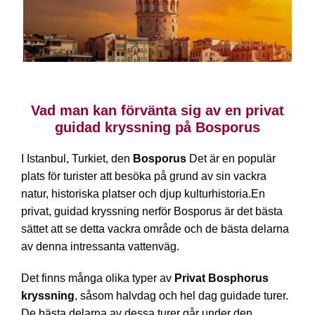
Bosphorus Cruise Istanbul Österrike
Vad man kan förvänta sig av en privat
guidad kryssning på Bosporus
I Istanbul, Turkiet, den
Bosporus
Det är en populär
plats för turister att besöka på grund av sin vackra
natur, historiska platser och djup kulturhistoria.En
privat, guidad kryssning nerför Bosporus är det bästa
sättet att se detta vackra område och de bästa delarna
av denna intressanta vattenväg.
Det finns många olika typer av
Privat Bosphorus
kryssning
, såsom halvdag och hel dag guidade turer.
De bästa delarna av dessa turer går under den