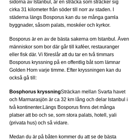
sidorna av Istanbul, är en sträcka som sträcker sig
cirka 31 kilometer från söder till norr av staden. I
städerna längs Bosporus kan du se många gamla
byggnader, såsom palats, moskéer och kyrkor.
Bosporus är en av de bästa sakerna om Istanbul. Även
människor som bor där går till kaféer, restauranger
eller fisk där. Vi föreslår att du tar en två timmars
Bosporus kryssning på en offentlig båt som lämnar
Golden Horn varje timme. Efter kryssningen kan du
också gå till:
Bosphorus kryssning
Sträckan mellan Svarta havet
och Marmarasjön är ca 32 km lång och delar Istanbul i
två kontinenter.Längs Bosporus finns det många
platser att bo och se, som stora palats, hotell, yali
(privata hus) och så vidare.
Medan du är på båten kommer du att se de bästa