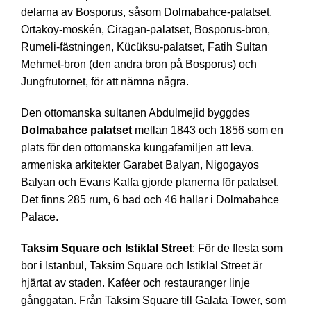
delarna av Bosporus, såsom Dolmabahce-palatset,
Ortakoy-moskén, Ciragan-palatset, Bosporus-bron,
Rumeli-fästningen, Kücüksu-palatset, Fatih Sultan
Mehmet-bron (den andra bron på Bosporus) och
Jungfrutornet, för att nämna några.
Den ottomanska sultanen Abdulmejid byggdes
Dolmabahce palatset
mellan 1843 och 1856 som en
plats för den ottomanska kungafamiljen att leva.
armeniska arkitekter Garabet Balyan, Nigogayos
Balyan och Evans Kalfa gjorde planerna för palatset.
Det finns 285 rum, 6 bad och 46 hallar i Dolmabahce
Palace.
Taksim Square och Istiklal Street
: För de flesta som
bor i Istanbul, Taksim Square och Istiklal Street är
hjärtat av staden. Kaféer och restauranger linje
gånggatan. Från Taksim Square till Galata Tower, som