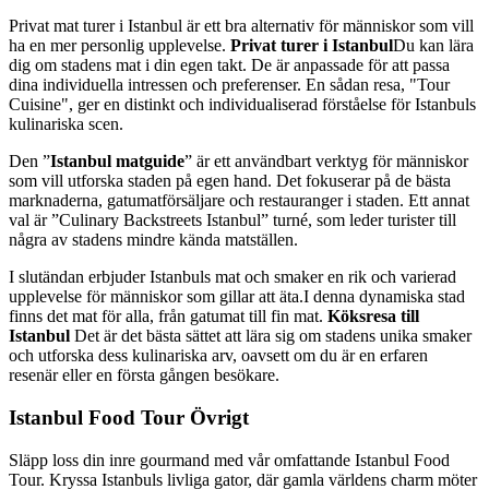
Privat mat turer i Istanbul är ett bra alternativ för människor som vill
ha en mer personlig upplevelse.
Privat turer i Istanbul
Du kan lära
dig om stadens mat i din egen takt. De är anpassade för att passa
dina individuella intressen och preferenser. En sådan resa, "Tour
Cuisine", ger en distinkt och individualiserad förståelse för Istanbuls
kulinariska scen.
Den ”
Istanbul matguide
” är ett användbart verktyg för människor
som vill utforska staden på egen hand. Det fokuserar på de bästa
marknaderna, gatumatförsäljare och restauranger i staden. Ett annat
val är ”Culinary Backstreets Istanbul” turné, som leder turister till
några av stadens mindre kända matställen.
I slutändan erbjuder Istanbuls mat och smaker en rik och varierad
upplevelse för människor som gillar att äta.I denna dynamiska stad
finns det mat för alla, från gatumat till fin mat.
Köksresa till
Istanbul
Det är det bästa sättet att lära sig om stadens unika smaker
och utforska dess kulinariska arv, oavsett om du är en erfaren
resenär eller en första gången besökare.
Istanbul Food Tour Övrigt
Släpp loss din inre gourmand med vår omfattande Istanbul Food
Tour. Kryssa Istanbuls livliga gator, där gamla världens charm möter