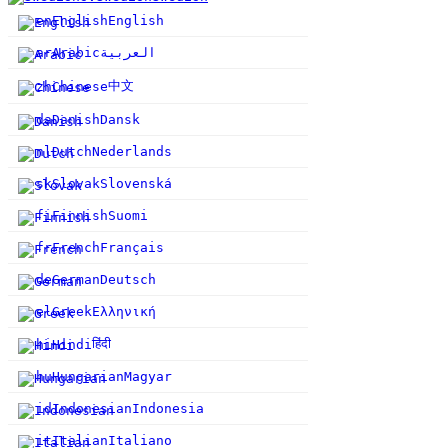
en
English
English
ar
Arabic
العربية
中文
zh
Chinese
da
Danish
Dansk
nl
Dutch
Nederlands
sk
Slovak
Slovenská
fi
Finnish
Suomi
fr
French
Français
de
German
Deutsch
el
Greek
Ελληνική
हिंदी
hi
Hindi
hu
Hungarian
Magyar
id
Indonesian
Indonesia
it
Italian
Italiano