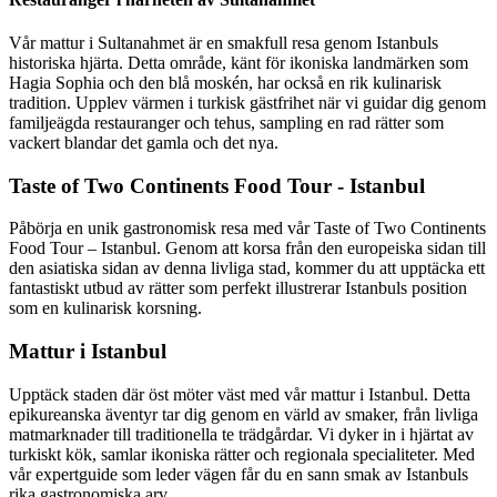
Vår mattur i Sultanahmet är en smakfull resa genom Istanbuls
historiska hjärta. Detta område, känt för ikoniska landmärken som
Hagia Sophia och den blå moskén, har också en rik kulinarisk
tradition. Upplev värmen i turkisk gästfrihet när vi guidar dig genom
familjeägda restauranger och tehus, sampling en rad rätter som
vackert blandar det gamla och det nya.
Taste of Two Continents Food Tour - Istanbul
Påbörja en unik gastronomisk resa med vår Taste of Two Continents
Food Tour – Istanbul. Genom att korsa från den europeiska sidan till
den asiatiska sidan av denna livliga stad, kommer du att upptäcka ett
fantastiskt utbud av rätter som perfekt illustrerar Istanbuls position
som en kulinarisk korsning.
Mattur i Istanbul
Upptäck staden där öst möter väst med vår mattur i Istanbul. Detta
epikureanska äventyr tar dig genom en värld av smaker, från livliga
matmarknader till traditionella te trädgårdar. Vi dyker in i hjärtat av
turkiskt kök, samlar ikoniska rätter och regionala specialiteter. Med
vår expertguide som leder vägen får du en sann smak av Istanbuls
rika gastronomiska arv.