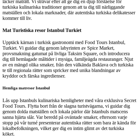
läcker maträtt. Vi strävar efter att ge dig en djup förståelse för
turkiska kulinariska traditioner genom att ta dig till närliggande
matställen och lokala marknader, där autentiska turkiska delikatesser
kommer till liv.
Mat Turistiska resor Istanbul Turkiet
Upptäck kärnan i turkisk gastronomi med Food Tours Istanbul,
Turkiet. Vi guidar dig genom labyrinten av Spice Market,
provsmakning gatumat på livliga Taksim Square, och introducera
dig till hemlagade måltider i mysiga, familjeägda restauranger. Njut
av en mängd olika smaker, från den välkända Baklava och turkiska
te till regionala rätter som spricker med unika blandningar av
kryddor och färska ingredienser.
Hemliga matresor Istanbul
Lås upp Istanbuls kulinariska hemligheter med våra exklusiva Secret
Food Tours. Flytta bort från de slagna turistvägarna, vi guidar dig
genom dolda matställen och lokala pärlor där Istanbuls matscens
sanna hjärta slår. Var beredd på oväntade smaker, eftersom varje
stopp på vår turné presenterar autentiska rätter som bara är kända för
lokalbefolkningen, vilket ger dig en intim glimt av det turkiska
köket.