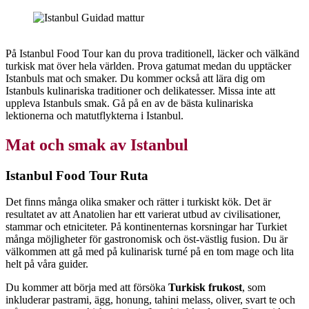
På Istanbul Food Tour kan du prova traditionell, läcker och välkänd
turkisk mat över hela världen. Prova gatumat medan du upptäcker
Istanbuls mat och smaker. Du kommer också att lära dig om
Istanbuls kulinariska traditioner och delikatesser. Missa inte att
uppleva Istanbuls smak. Gå på en av de bästa kulinariska
lektionerna och matutflykterna i Istanbul.
Mat och smak av Istanbul
Istanbul Food Tour Ruta
Det finns många olika smaker och rätter i turkiskt kök. Det är
resultatet av att Anatolien har ett varierat utbud av civilisationer,
stammar och etniciteter. På kontinenternas korsningar har Turkiet
många möjligheter för gastronomisk och öst-västlig fusion. Du är
välkommen att gå med på kulinarisk turné på en tom mage och lita
helt på våra guider.
Du kommer att börja med att försöka
Turkisk frukost
, som
inkluderar pastrami, ägg, honung, tahini melass, oliver, svart te och