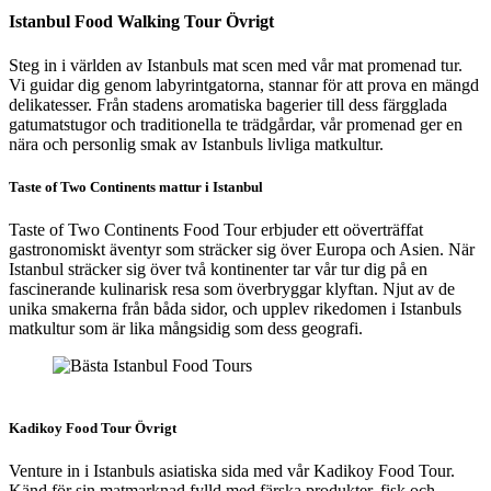
Istanbul Food Walking Tour Övrigt
Steg in i världen av Istanbuls mat scen med vår mat promenad tur.
Vi guidar dig genom labyrintgatorna, stannar för att prova en mängd
delikatesser. Från stadens aromatiska bagerier till dess färgglada
gatumatstugor och traditionella te trädgårdar, vår promenad ger en
nära och personlig smak av Istanbuls livliga matkultur.
Taste of Two Continents mattur i Istanbul
Taste of Two Continents Food Tour erbjuder ett oöverträffat
gastronomiskt äventyr som sträcker sig över Europa och Asien. När
Istanbul sträcker sig över två kontinenter tar vår tur dig på en
fascinerande kulinarisk resa som överbryggar klyftan. Njut av de
unika smakerna från båda sidor, och upplev rikedomen i Istanbuls
matkultur som är lika mångsidig som dess geografi.
Bästa Istanbul Food Tours
Kadikoy Food Tour Övrigt
Venture in i Istanbuls asiatiska sida med vår Kadikoy Food Tour.
Känd för sin matmarknad fylld med färska produkter, fisk och