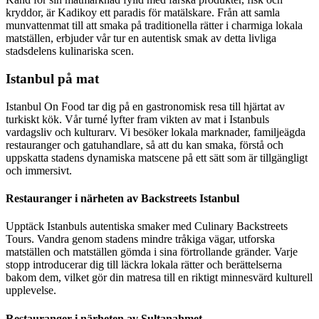
kryddor, är Kadikoy ett paradis för matälskare. Från att samla
munvattenmat till att smaka på traditionella rätter i charmiga lokala
matställen, erbjuder vår tur en autentisk smak av detta livliga
stadsdelens kulinariska scen.
Istanbul på mat
Istanbul On Food tar dig på en gastronomisk resa till hjärtat av
turkiskt kök. Vår turné lyfter fram vikten av mat i Istanbuls
vardagsliv och kulturarv. Vi besöker lokala marknader, familjeägda
restauranger och gatuhandlare, så att du kan smaka, förstå och
uppskatta stadens dynamiska matscene på ett sätt som är tillgängligt
och immersivt.
Restauranger i närheten av Backstreets Istanbul
Upptäck Istanbuls autentiska smaker med Culinary Backstreets
Tours. Vandra genom stadens mindre tråkiga vägar, utforska
matställen och matställen gömda i sina förtrollande gränder. Varje
stopp introducerar dig till läckra lokala rätter och berättelserna
bakom dem, vilket gör din matresa till en riktigt minnesvärd kulturell
upplevelse.
Restauranger i närheten av Sultanahmet