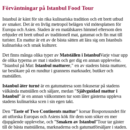
Förväntningar på Istanbul Food Tour
Istanbul är känt för sin rika kulinariska tradition och ett brett utbud
av smaker. Det är en livlig metropol belägen vid mötesplatsen för
Europa och Asien. Staden är en matälskares himmel eftersom den
erbjuder ett brett utbud av traditionell mat, gatumat och fin mat till
turister. En mattur är ett av de bästa sätten att lära sig om Istanbuls
kulinariska och smak kulturer.
Det finns många olika typer av
Matställen i Istanbul
Varje visar upp
de olika typerna av mat i staden och ger dig en annan upplevelse.
”Istanbul på Mat:
Istanbul matturer
," en av stadens bästa matturer,
tar besökare på en rundtur i grannens marknader, butiker och
matställen.
Istanbul äter turné
är en gatumatresa som fokuserar på stadens
välkända matställen och säljare, medan "
Självguidad mattur i
Istanbul
” är en annan välkommen tur som låter gästerna uppleva
stadens kulinariska scen i sin egen takt.
Den ”
Taste of Two Continents mattur
” korsar Bosporusundet för
att utforska Europas och Asiens kök för dem som söker en mer
djupgående upplevelse, och ”
Smaken av Istanbul
”Tour tar gäster
till de bästa matställena, marknaderna och gatumatförsäljare i staden.