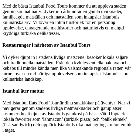
Med de bästa Istanbul Food Tours kommer du att uppleva staden
genom sin mat när vi dyker in i århundraden gamla marknader,
familjeägda matställen och matställen som inkapslar Istanbuls
kulinariska arv. Vi lovar en intim turstorlek för en personlig
upplevelse, engagerande mathistorier och naturligtvis en mängd
kryddiga turkiska delikatesser.
Restauranger i närheten av Istanbul Tours
Vi dyker djupt in i stadens livliga matscene, besöker lokala säljare
och traditionella matställen. Från den kvintessentiella baklava och
kebabs till mindre kända men lika välsmakande regionala rätter, vår
turné lovar en rad härliga upplevelser som inkapslar Istanbuls stora
kulinariska landskap.
Istanbul äter mattur
Med Istanbul Eats Food Tour är dina smaklökar på äventyr! När vi
navigerar genom stadens livliga matmarknader och gatuplatser
kommer du att njuta av Istanbuls gatukost på bästa sätt. Upptäck
lokala favoriter som ‘lahmacun’ (turkisk pizza) och ‘balik ekmek’
(fisk sandwich) och upptäck Istanbuls rika matlagningskultur, en bit
i taget.