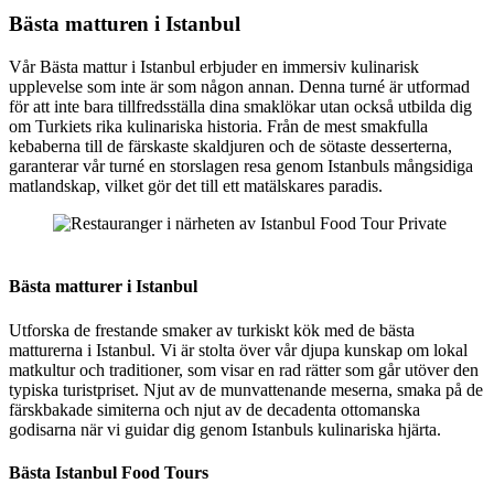
Bästa matturen i Istanbul
Vår Bästa mattur i Istanbul erbjuder en immersiv kulinarisk
upplevelse som inte är som någon annan. Denna turné är utformad
för att inte bara tillfredsställa dina smaklökar utan också utbilda dig
om Turkiets rika kulinariska historia. Från de mest smakfulla
kebaberna till de färskaste skaldjuren och de sötaste desserterna,
garanterar vår turné en storslagen resa genom Istanbuls mångsidiga
matlandskap, vilket gör det till ett matälskares paradis.
Restauranger i närheten av Istanbul Food Tour Private
Bästa matturer i Istanbul
Utforska de frestande smaker av turkiskt kök med de bästa
matturerna i Istanbul. Vi är stolta över vår djupa kunskap om lokal
matkultur och traditioner, som visar en rad rätter som går utöver den
typiska turistpriset. Njut av de munvattenande meserna, smaka på de
färskbakade simiterna och njut av de decadenta ottomanska
godisarna när vi guidar dig genom Istanbuls kulinariska hjärta.
Bästa Istanbul Food Tours