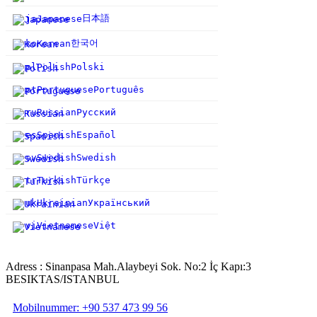
日本語
ja
Japanese
한국어
ko
Korean
pl
Polish
Polski
pt
Portuguese
Português
ru
Russian
Русский
es
Spanish
Español
sv
Swedish
Swedish
tr
Turkish
Türkçe
uk
Ukrainian
Український
vi
Vietnamese
Việt
Adress : Sinanpasa Mah.Alaybeyi Sok. No:2 İç Kapı:3
BESIKTAS/ISTANBUL
Mobilnummer: +90 537 473 99 56