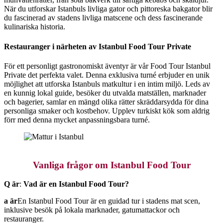
När du utforskar Istanbuls livliga gator och pittoreska bakgator blir
du fascinerad av stadens livliga matscene och dess fascinerande
kulinariska historia.
Restauranger i närheten av Istanbul Food Tour Private
För ett personligt gastronomiskt äventyr är vår Food Tour Istanbul
Private det perfekta valet. Denna exklusiva turné erbjuder en unik
möjlighet att utforska Istanbuls matkultur i en intim miljö. Leds av
en kunnig lokal guide, besöker du utvalda matställen, marknader
och bagerier, samlar en mängd olika rätter skräddarsydda för dina
personliga smaker och kostbehov. Upplev turkiskt kök som aldrig
förr med denna mycket anpassningsbara turné.
Mattur i Istanbul
Vanliga frågor om Istanbul Food Tour
Q är
:
Vad är en Istanbul Food Tour?
a är
En Istanbul Food Tour är en guidad tur i stadens mat scen,
inklusive besök på lokala marknader, gatumattackor och
restauranger.