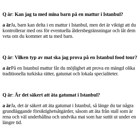
Q är
:
Kan jag ta med mina barn på en mattur i Istanbul?
a är
Ja, barn kan delta i en mattur i Istanbul, men det är viktigt att du
kontrollerar med oss för eventuella åldersbegränsningar och låt dem
veta om du kommer att ta med barn.
Q är
:
Vilken typ av mat ska jag prova på en Istanbul food tour?
a är
På en Istanbul mattur får du möjlighet att prova en mängd olika
traditionella turkiska rätter, gatumat och lokala specialiteter.
Q är
:
Är det säkert att äta gatumat i Istanbul?
a är
Ja, det är säkert att äta gatumat i Istanbul, så länge du tar några
grundläggande försiktighetsåtgärder, såsom att äta från stall som är
rena och väl underhållna och undvika mat som har suttit ut under en
längre tid.