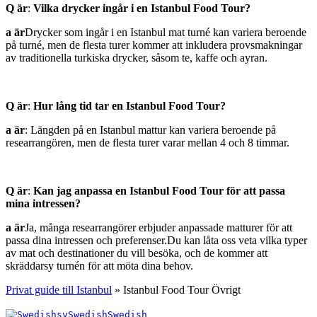
Q är
:
Vilka drycker ingår i en Istanbul Food Tour?
a är
Drycker som ingår i en Istanbul mat turné kan variera beroende
på turné, men de flesta turer kommer att inkludera provsmakningar
av traditionella turkiska drycker, såsom te, kaffe och ayran.
Q är
:
Hur lång tid tar en Istanbul Food Tour?
a är
: Längden på en Istanbul mattur kan variera beroende på
researrangören, men de flesta turer varar mellan 4 och 8 timmar.
Q är
:
Kan jag anpassa en Istanbul Food Tour för att passa
mina intressen?
a är
Ja, många researrangörer erbjuder anpassade matturer för att
passa dina intressen och preferenser.Du kan låta oss veta vilka typer
av mat och destinationer du vill besöka, och de kommer att
skräddarsy turnén för att möta dina behov.
Privat guide till Istanbul
»
Istanbul Food Tour Övrigt
sv
Swedish
Swedish