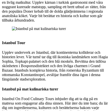
en livlig matkultur. Upplev kärnan i turkisk gastronomi med våra
noggrant kurerade matstopp, sampling ett brett utbud av rätter, från
den populära Doner kebab till de dolda glädjeämnena i regionala
anatoliska köket. Varje bit berättar en historia och kultur som går
tillbaka århundraden.
Istanbul på mat kulinariska turer
Istanbul Tour
Upplev underverk av Istanbul, där kontinenterna kolliderar och
historien lever. Vår turné tar dig till ikoniska landmärken som Hagia
Sophia, Topkapi-palatset och den blå moskén. Bevittna den tidlösa
skönheten i Bosporusdistriktet och den livliga charmen i Grand
Bazaar. Istanbuls komplexa historia, från romerska Byzantium till
ottomanska Konstantinopel, avslöjar framför dina ögon i denna
fängslande stadsexploration.
Istanbul på mat kulinariska turer
Istanbul On Food Culinary Tours inbjuder dig att ta dig på en
matresa som engagerar alla dina sinnen. Här äter du inte bara; du lär
dig om ingredienserna, kulturen och berättelserna bakom varje