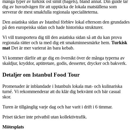
många typer av turkisk ost simit (bagels), bland annat. Din guide tar
dig av huvudvägen för att upptäcka de lokala matställena som
serverar de mest smakfulla regionala specialiteterna.
Den asiatiska sidan av Istanbul förblev lokal eftersom den grundades
på den europeiska sidan och hade historiska strukturer.
Vi vill transportera dig till den asiatiska sidan så att du kan prova
regionala rätter och ta med dig ett smakminnesmärke hem.
Turkisk
mat
Det är mer varierat än bara kebab.
Vi kommer därför att ge dig en översikt över de många typerna av
skaldjur, kryddor, aptitretare, godis, desserter, drycker och bakverk.
Detaljer om Istanbul Food Tour
Promenader är inblandade i Istanbuls lokala mat- och kulinariska
turné. Vi rekommenderar att du klär dig bekvämt och bär casual
skor.
Turen är tillgänglig varje dag och har varit i drift i 6 timmar.
Priset täcker inte privatbil utan kollektivtrafik.
Mötesplats