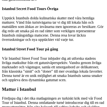
Istanbul Secret Food Tours Övriga
Upptäck Istanbuls dolda kulinariska skatter med våra hemliga
matturer. Vänd från turistvägarna tar vi dig till lokala hån och
matställen som älskas av invånarna men ignoreras av besökare. Gör
dig redo att smaka på en rad rätter som verkligen representerar
Istanbuls mångsidiga matscene. Denna resa lovar läckra
överraskningar och nya upptäckter vid varje tur.
Istanbul Street Food Tour på gång
Vår Istanbul Street Food Tour inbjuder dig att utforska stadens
livliga matkultur från ett gatunivåperspektiv. Vandra genom livliga
marknader och vägstugor, samla ett smorgasbord av delikatesser,
från klassiska "simit" och "doner" till mer ovanliga lokala favoriter.
Denna turné är en unik möjlighet att smaka Istanbuls sanna smaker
och uppleva dess dynamiska gatumat scen.
Mattur i Istanbul
Fördjupa dig i det rika matlagningen av turkiskt kök med vår Food
Tour of Istanbul. Denna omfattande turné introducerar dig till en rad
munvattenrätter, från söta bakverk till saftiga kebabs och skaldjur.