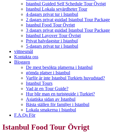
Istanbul Guided Self Schedule Tour Övrigt
Istanbul Lokala sevärdheter Tour
4-dagars privat tur i Istanbul
2 dagars privat guidad Istanbul Tour Package
Istanbul Food Tour Övrigt
3 dagars privat guidad Istanbul Tour Package
Istanbul Layover Tour Övrigt
Privat halvdagstur i Istanbul
5-dagars privat tur i Istanbul
vittnesmål
Kontakta oss
Bloggen
De mest besökta platserna i Istanbul
gömda platser i Istanbul
Varför är inte Istanbul Turkiets huvudstad?
Istanbul Tours
Vad är en Tour Guide?
Hur blir man en turistguide i Turkiet?
Asiatiska sidan av Istanbul
Bästa ställen för familjer i Istanbul
Lokala smakerna i Istanbul
F.A.Qs För
Istanbul Food Tour Övrigt