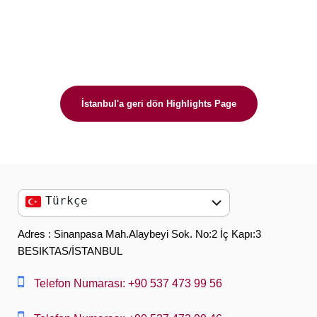
İstanbul'a geri dön Highlights Page
Türkçe
English
Adres : Sinanpasa Mah.Alaybeyi Sok. No:2 İç Kapı:3
BESIKTAS/İSTANBUL
العربية
中文
Telefon Numarası: +90 537 473 99 56
Dansk