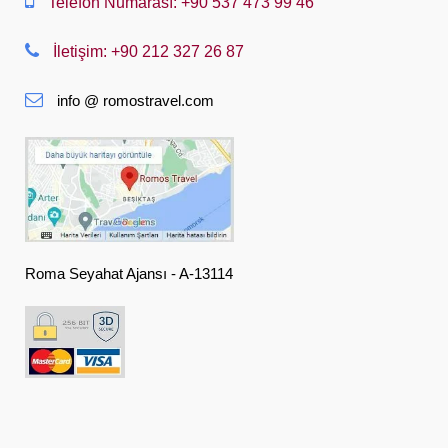
Telefon Numarası: +90 537 473 99 46
Nederlands
İletişim: +90 212 327 26 87
Slovenská
info @ romostravel.com
Suomi
Français
Deutsch
Ελληνική
हिंदी
Roma Seyahat Ajansı - A-13114
Magyar
Indonesia
Italiano
日本語