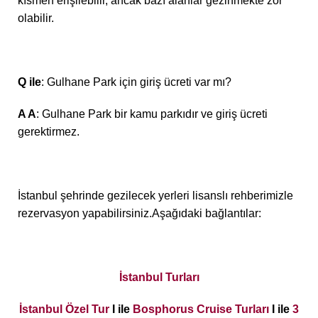
kısmen erişilebilir, ancak bazı alanlar gezinmekte zor
olabilir.
Q ile
: Gulhane Park için giriş ücreti var mı?
A A
: Gulhane Park bir kamu parkıdır ve giriş ücreti
gerektirmez.
İstanbul şehrinde gezilecek yerleri lisanslı rehberimizle
rezervasyon yapabilirsiniz.Aşağıdaki bağlantılar:
İstanbul Turları
İstanbul Özel Tur
I ile
Bosphorus Cruise Turları
I ile
3