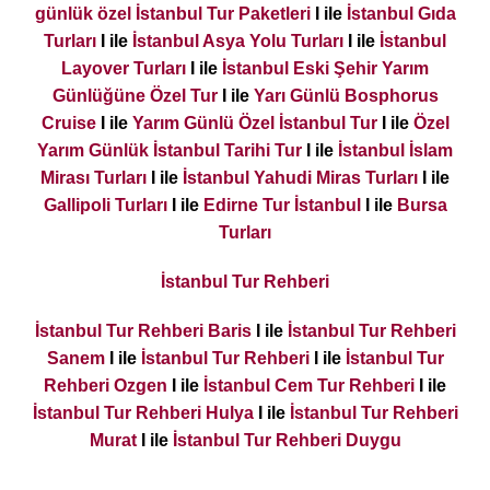
günlük özel İstanbul Tur Paketleri
I ile
İstanbul Gıda
Turları
I ile
İstanbul Asya Yolu Turları
I ile
İstanbul
Layover Turları
I ile
İstanbul Eski Şehir Yarım
Günlüğüne Özel Tur
I ile
Yarı Günlü Bosphorus
Cruise
I ile
Yarım Günlü Özel İstanbul Tur
I ile
Özel
Yarım Günlük İstanbul Tarihi Tur
I ile
İstanbul İslam
Mirası Turları
I ile
İstanbul Yahudi Miras Turları
I ile
Gallipoli Turları
I ile
Edirne Tur İstanbul
I ile
Bursa
Turları
İstanbul Tur Rehberi
İstanbul Tur Rehberi Baris
I ile
İstanbul Tur Rehberi
Sanem
I ile
İstanbul Tur Rehberi
I ile
İstanbul Tur
Rehberi Ozgen
I ile
İstanbul Cem Tur Rehberi
I ile
İstanbul Tur Rehberi Hulya
I ile
İstanbul Tur Rehberi
Murat
I ile
İstanbul Tur Rehberi Duygu