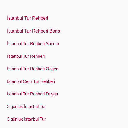
한국어
Polski
İstanbul Tur Rehberi
Português
İstanbul Tur Rehberi Baris
Русский
İstanbul Tur Rehberi Sanem
Español
Swedish
İstanbul Tur Rehberi
Türkçe
İstanbul Tur Rehberi Ozgen
Український
İstanbul Cem Tur Rehberi
Việt
İstanbul Tur Rehberi Duygu
2 günlük İstanbul Tur
3 günlük İstanbul Tur