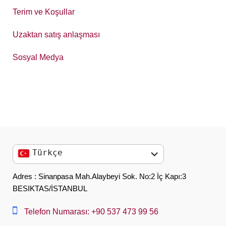
Terim ve Koşullar
Uzaktan satış anlaşması
Sosyal Medya
Türkçe
English
Adres : Sinanpasa Mah.Alaybeyi Sok. No:2 İç Kapı:3
BESIKTAS/İSTANBUL
العربية
中文
Telefon Numarası: +90 537 473 99 56