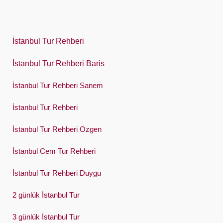
한국어
Polski
İstanbul Tur Rehberi
Português
İstanbul Tur Rehberi Baris
Русский
İstanbul Tur Rehberi Sanem
Español
Swedish
İstanbul Tur Rehberi
Türkçe
İstanbul Tur Rehberi Ozgen
Український
İstanbul Cem Tur Rehberi
Việt
İstanbul Tur Rehberi Duygu
2 günlük İstanbul Tur
3 günlük İstanbul Tur