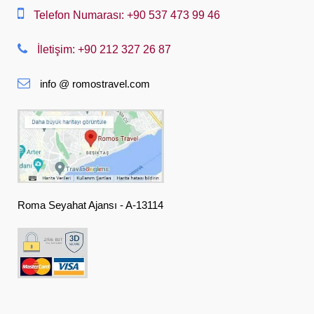
Dansk
Telefon Numarası: +90 537 473 99 46
Nederlands
İletişim: +90 212 327 26 87
Slovenská
info @ romostravel.com
Suomi
Français
Deutsch
Ελληνική
हिंदी
Roma Seyahat Ajansı - A-13114
Magyar
Indonesia
Italiano
日本語