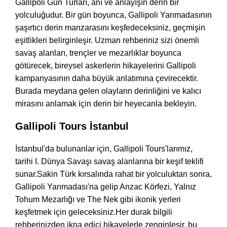
Gallipoli Gün Turları, anı ve anlayışın derin bir
yolculuğudur. Bir gün boyunca, Gallipoli Yarımadasının
şaşırtıcı derin manzarasını keşfedeceksiniz, geçmişin
eşitlikleri belirginleşir. Uzman rehberiniz sizi önemli
savaş alanları, trençler ve mezarlıklar boyunca
götürecek, bireysel askerlerin hikayelerini Gallipoli
kampanyasının daha büyük anlatımına çevirecektir.
Burada meydana gelen olayların derinliğini ve kalıcı
mirasını anlamak için derin bir heyecanla bekleyin.
Gallipoli Tours İstanbul
İstanbul'da bulunanlar için, Gallipoli Tours'larımız,
tarihi I. Dünya Savaşı savaş alanlarına bir keşif teklifi
sunar.Sakin Türk kırsalında rahat bir yolculuktan sonra,
Gallipoli Yarımadası'na gelip Anzac Körfezi, Yalnız
Tohum Mezarlığı ve The Nek gibi ikonik yerleri
keşfetmek için geleceksiniz.Her durak bilgili
rehberinizden ikna edici hikayelerle zenginleşir, bu