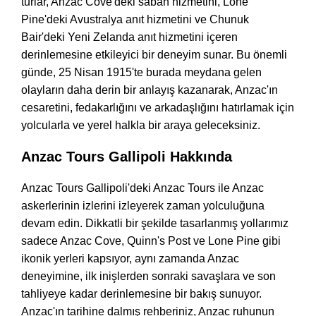
turlar, Anzac Cove'deki sabah hizmetini, Lone
Pine'deki Avustralya anıt hizmetini ve Chunuk
Bair'deki Yeni Zelanda anıt hizmetini içeren
derinlemesine etkileyici bir deneyim sunar. Bu önemli
günde, 25 Nisan 1915'te burada meydana gelen
olayların daha derin bir anlayış kazanarak, Anzac'ın
cesaretini, fedakarlığını ve arkadaşlığını hatırlamak için
yolcularla ve yerel halkla bir araya geleceksiniz.
Anzac Tours Gallipoli Hakkında
Anzac Tours Gallipoli'deki Anzac Tours ile Anzac
askerlerinin izlerini izleyerek zaman yolculuğuna
devam edin. Dikkatli bir şekilde tasarlanmış yollarımız
sadece Anzac Cove, Quinn's Post ve Lone Pine gibi
ikonik yerleri kapsıyor, aynı zamanda Anzac
deneyimine, ilk inişlerden sonraki savaşlara ve son
tahliyeye kadar derinlemesine bir bakış sunuyor.
Anzac'ın tarihine dalmış rehberiniz, Anzac ruhunun