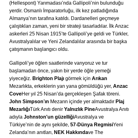
(Hellespont) Yarımadası’nda Gallipoli’nin bulunduğu
yerdir. Osmanlı İmparatorluğu, ilk kez patladığında
Almanya’nın tarafına katıldı. Dardanelleri geçmeye
çalıştıkları zaman, yeni bir strateji tasarladılar. İlk Anzac
askerleri 25 Nisan 1915’te Gallipoli’ye geldi ve Türkler,
Avustralyalılar ve Yeni Zelandalılar arasında bir başka
çatışmanın başlangıcı oldu.
Gallipoli’ye öğlen saatlerinde varıyoruz ve tur
başlamadan önce, yakın bir yerde öğle yemeği
yiyeceğiz.
Brighton Plajı
görmek için
Arıkan
Mezarlıkta, erkeklerin yan yana gömüldüğü yer,
Anzac
Cove
Her yıl 25 Nisan’da gerçekleşen Şafak töreni.
John Simpson’ın
Mezarın içinde yer almaktadır
Plaj
Mezarlığı
Türk Anıtı denir
Yalnızlık Pine
Avustralya Anıtı
adıyla
Johnston'un güzelliği
Avustralya ve
Türkiye’nin de aynı şekilde,
57-Dünya Regmisi
Yeni
Zelanda’nın anıtları,
NEK Hakkında
ve The