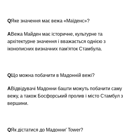
Q
Яке значення має вежа «Маїденс»?
А
Вежа Майден має історичне, культурне та
архітектурне значення і вважається однією з
іконописних визначних пам'яток Стамбула.
Q
Що можна побачити в Мадонній вежі?
А
Відвідувачі Мадонни башти можуть побачити саму
вежу, а також Босфорський пролив і місто Стамбул з
вершини.
Q
Як дістатися до Мадонни’ Tower?