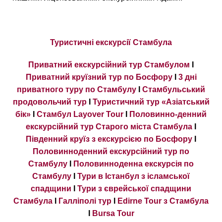
Туристичні екскурсії Стамбула
Приватний екскурсійний тур Стамбулом
I
Приватний круїзний тур по Босфору
I
3 дні
приватного туру по Стамбулу
I
Стамбульський
продовольчий тур
I
Туристичний тур «Азіатський
бік»
I
Стамбул Layover Tour
I
Половинно-денний
екскурсійний тур Старого міста Стамбула
I
Південний круїз з екскурсією по Босфору
I
Половинноденний екскурсійний тур по
Стамбулу
I
Половинноденна екскурсія по
Стамбулу
I
Тури в Істанбул з ісламської
спадщини
I
Тури з єврейської спадщини
Стамбула
I
Галліполі тур
I
Edirne Tour з Стамбула
I
Bursa Tour