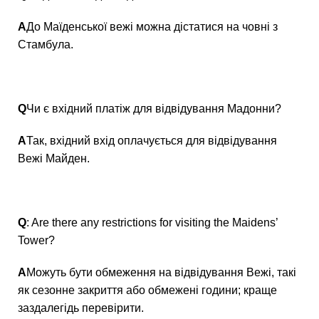
А
До Маїденської вежі можна дістатися на човні з
Стамбула.
Q
Чи є вхідний платіж для відвідування Мадонни?
А
Так, вхідний вхід оплачується для відвідування
Вежі Майден.
Q
: Are there any restrictions for visiting the Maidens’
Tower?
А
Можуть бути обмеження на відвідування Вежі, такі
як сезонне закриття або обмежені години; краще
заздалегідь перевірити.