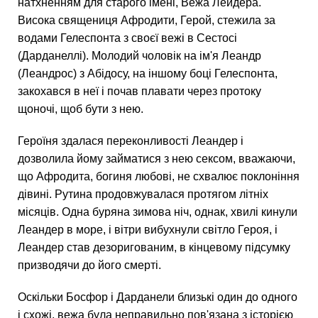
натхненням для старого імені, Вежа Лейдера.
Висока священиця Афродити, Герой, стежила за
водами Гелеспонта з своєї вежі в Сестосі
(Дарданеллі). Молодий чоловік на ім'я Леандр
(Леандрос) з Абідосу, на іншому боці Гелеспонта,
закохався в неї і почав плавати через протоку
щоночі, щоб бути з нею.
Героїня здалася переконливості Леандер і
дозволила йому займатися з нею сексом, вважаючи,
що Афродита, богиня любові, не схвалює поклоніння
дівині. Рутина продовжувалася протягом літніх
місяців. Одна буряна зимова ніч, однак, хвилі кинули
Леандер в море, і вітри вибухнули світло Героя, і
Леандер став дезоригованим, в кінцевому підсумку
призводячи до його смерті.
Оскільки Босфор і Дарданели близькі один до одного
і схожі, вежа була неправильно пов'язана з історією