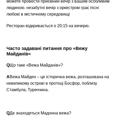
можете провести приємний вечір з вашим особливим
людиною. незабутні вечір з оркестром грає пісні
любові в містичному середовищі
Ресторан відкривається о 20:15 на вечерю.
Часто задавані питання про «Вежу
Майданів»
Q
Що таке «Вежа Майданів»?
А
Вежа Майден – це історична вежа, розташована на
невеликому острові в протоці Босфор, поблизу
Стамбула, Туреччина.
Q
Де знаходиться Мадонна вежа?