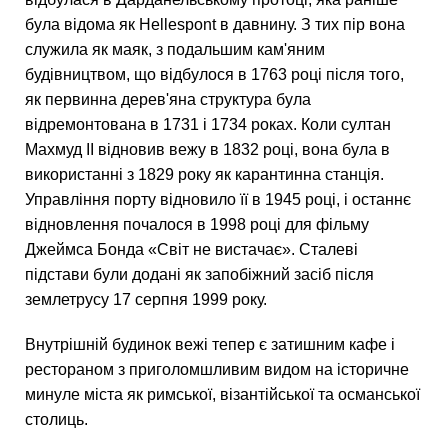
була відома як Hellespont в давнину. З тих пір вона
служила як маяк, з подальшим кам'яним
будівництвом, що відбулося в 1763 році після того,
як первинна дерев'яна структура була
відремонтована в 1731 і 1734 роках. Коли султан
Махмуд II відновив вежу в 1832 році, вона була в
використанні з 1829 року як карантинна станція.
Управління порту відновило її в 1945 році, і останнє
відновлення почалося в 1998 році для фільму
Джеймса Бонда «Світ не вистачає». Сталеві
підстави були додані як запобіжний засіб після
землетрусу 17 серпня 1999 року.
Внутрішній будинок вежі тепер є затишним кафе і
рестораном з приголомшливим видом на історичне
минуле міста як римської, візантійської та османської
столиць.