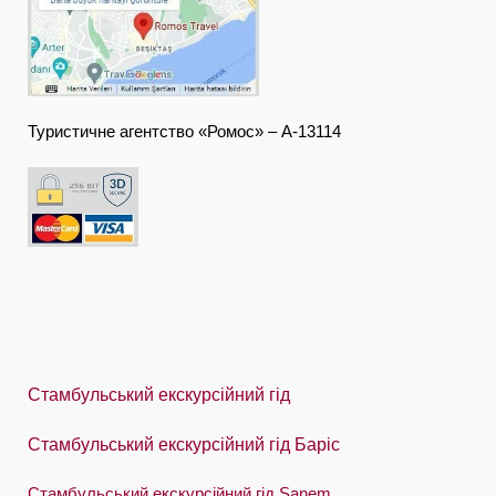
Deutsch
Ελληνική
हिंदी
Туристичне агентство «Ромос» – А-13114
Magyar
Indonesia
Italiano
日本語
한국어
Polski
Стамбульський екскурсійний гід
Português
Стамбульський екскурсійний гід Баріс
Русский
Стамбульський екскурсійний гід Sanem
Español