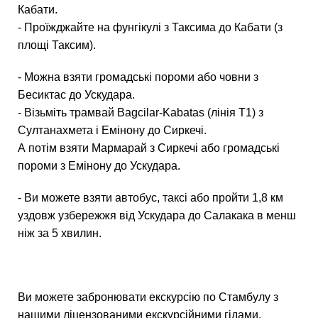
Кабати.
- Проїжджайте на фунгікулі з Таксима до Кабати (з
площі Таксим).
- Можна взяти громадські пороми або човни з
Бесиктас до Ускудара.
- Візьміть трамвай Bagcilar-Kabatas (лінія T1) з
Султанахмета і Емінону до Сиркечі.
А потім взяти Мармарай з Сиркечі або громадські
пороми з Емінону до Ускудара.
- Ви можете взяти автобус, таксі або пройти 1,8 км
уздовж узбережжя від Ускудара до Салакака в менш
ніж за 5 хвилин.
Ви можете забронювати екскурсію по Стамбулу з
нашими ліцензованими екскурсійними гідами.