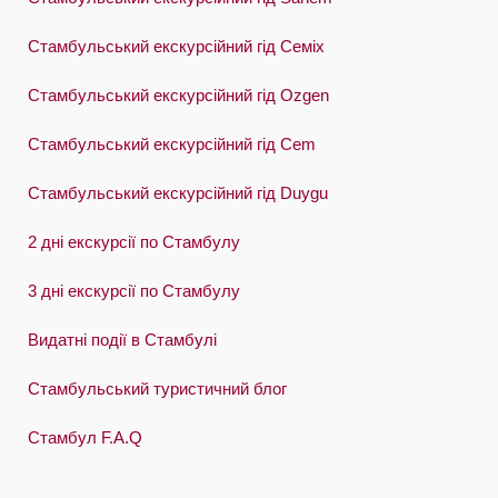
Swedish
Стамбульський екскурсійний гід Семіх
Türkçe
Стамбульський екскурсійний гід Ozgen
Український
Стамбульський екскурсійний гід Cem
Việt
Стамбульський екскурсійний гід Duygu
2 дні екскурсії по Стамбулу
3 дні екскурсії по Стамбулу
Видатні події в Стамбулі
Стамбульський туристичний блог
Стамбул F.A.Q