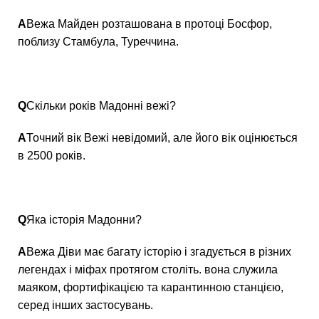
А
Вежа Майден розташована в протоці Босфор,
поблизу Стамбула, Туреччина.
Q
Скільки років Мадонні вежі?
А
Точний вік Вежі невідомий, але його вік оцінюється
в 2500 років.
Q
Яка історія Мадонни?
А
Вежа Діви має багату історію і згадується в різних
легендах і міфах протягом століть. вона служила
маяком, фортифікацією та карантинною станцією,
серед інших застосувань.