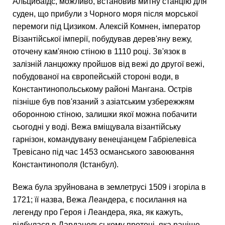
Альцибаїдс, можливо, встановив митну станцію для
суден, що прибули з Чорного моря після морської
перемоги під Цизиком. Алексій Комнен, імператор
Візантійської імперії, побудував дерев'яну вежу,
оточену кам'яною стіною в 1110 році. Зв'язок в
залізній ланцюжку пройшов від вежі до другої вежі,
побудованої на європейській стороні води, в
Константинопольському районі Мангана. Острів
пізніше був пов'язаний з азіатським узбережжям
оборонною стіною, залишки якої можна побачити
сьогодні у воді. Вежа вміщувала візантійську
гарнізон, командувану венеціанцем Габріелевіса
Тревісано під час 1453 османського завоювання
Константинополя (Істанбул).
Вежа була зруйнована в землетрусі 1509 і згоріла в
1721; її назва, Вежа Леандера, є посилання на
легенду про Героя і Леандера, яка, як кажуть,
відбулася в Дарданельському протоці, яка раніше