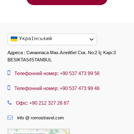
Український
English
Адреса : Синанпаса Мах.Алейбеї Сок. No:2 İç Kapı:3
BESIKTAS/ISTANBUL
العربية
中文
Телефонний номер: +90 537 473 99 56
Dansk
Телефонний номер: +90 537 473 99 46
Nederlands
Офіс: +90 212 327 26 87
Slovenská
info @ romostravel.com
Suomi
Français