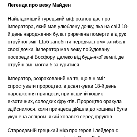
Легенда про вежу Майден
Найвідоміший турецький міф розповідає про
імператора, який мав улюблену дочку, яка на свій 18-
й день народження була приречена померти від рук
отруйної змії. Щоб запобігти передчасному загибелі
своєї дочки, імператор мав вежу побудовану
посередині Босфору, далеко від будь-якої землі, де
отруйні змії могли б зануритися.
Імператор, розрахований на те, що він зміг
спростувати пророцтво, відсвяткував 18-й день
народження принцеси, принісши їй кошик
екзотичних, солодких фруктів. Пророцтво оракула
здійснилося, коли принцеса дійшла до кошика і була
укушена аспіром, який ховався серед фруктів.
Стародавній грецький міф про героя і лейдера є