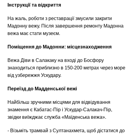
Інструкції та відкриття
На жаль, роботи з реставрації змусили закрити
Мадонну вежу. Після завершення ремонту Мадонна
вежа має стати музеєм.
Поміщення до Мадонни: місцезнаходження
Вежа Діви в Салакаку на вході до Босфору
знаходиться приблизно в 150-200 метрах через море
від узбережжя Ускудару.
Переїзд до Мадденської вежі
Найбільш зручними місцями для відвідування
знамення є Кабатас-Пір і Ускудар-Салакач-Пір,
звідки виїжджає служба «Маїденська вежа».
- Візьміть трамвай з Султанахмета, щоб дістатися до