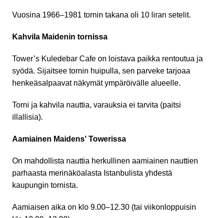
Vuosina 1966–1981 tornin takana oli 10 liran setelit.
Kahvila Maidenin tornissa
Tower’s Kuledebar Cafe on loistava paikka rentoutua ja
syödä. Sijaitsee tornin huipulla, sen parveke tarjoaa
henkeäsalpaavat näkymät ympäröivälle alueelle.
Torni ja kahvila nauttia, varauksia ei tarvita (paitsi
illallisia).
Aamiainen Maidens' Towerissa
On mahdollista nauttia herkullinen aamiainen nauttien
parhaasta merinäköalasta Istanbulista yhdestä
kaupungin tornista.
Aamiaisen aika on klo 9.00–12.30 (tai viikonloppuisin