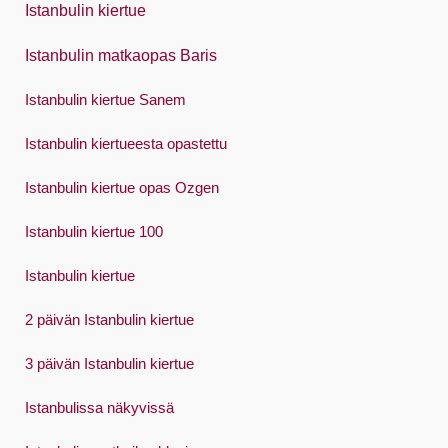
Istanbulin kiertue
Português
Istanbulin matkaopas Baris
Русский
Istanbulin kiertue Sanem
Español
Swedish
Istanbulin kiertueesta opastettu
Türkçe
Istanbulin kiertue opas Ozgen
Український
Istanbulin kiertue 100
Việt
Istanbulin kiertue
2 päivän Istanbulin kiertue
3 päivän Istanbulin kiertue
Istanbulissa näkyvissä