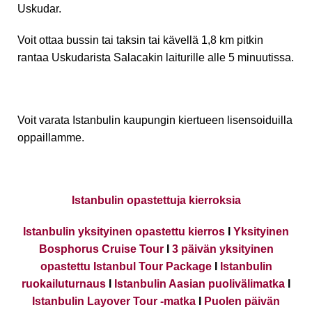
Uskudar.
Voit ottaa bussin tai taksin tai kävellä 1,8 km pitkin
rantaa Uskudarista Salacakin laiturille alle 5 minuutissa.
Voit varata Istanbulin kaupungin kiertueen lisensoiduilla
oppaillamme.
Istanbulin opastettuja kierroksia
Istanbulin yksityinen opastettu kierros
I
Yksityinen
Bosphorus Cruise Tour
I
3 päivän yksityinen
opastettu Istanbul Tour Package
I
Istanbulin
ruokailuturnaus
I
Istanbulin Aasian puolivälimatka
I
Istanbulin Layover Tour -matka
I
Puolen päivän