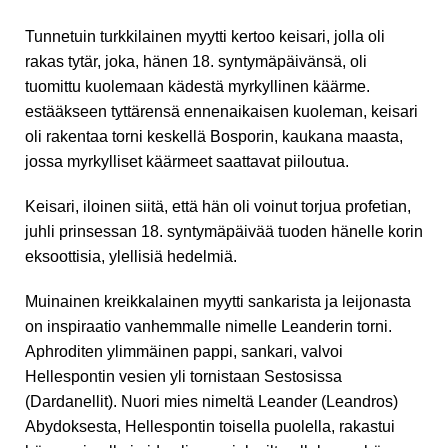
Tunnetuin turkkilainen myytti kertoo keisari, jolla oli
rakas tytär, joka, hänen 18. syntymäpäivänsä, oli
tuomittu kuolemaan kädestä myrkyllinen käärme.
estääkseen tyttärensä ennenaikaisen kuoleman, keisari
oli rakentaa torni keskellä Bosporin, kaukana maasta,
jossa myrkylliset käärmeet saattavat piiloutua.
Keisari, iloinen siitä, että hän oli voinut torjua profetian,
juhli prinsessan 18. syntymäpäivää tuoden hänelle korin
eksoottisia, ylellisiä hedelmiä.
Muinainen kreikkalainen myytti sankarista ja leijonasta
on inspiraatio vanhemmalle nimelle Leanderin torni.
Aphroditen ylimmäinen pappi, sankari, valvoi
Hellespontin vesien yli tornistaan Sestosissa
(Dardanellit). Nuori mies nimeltä Leander (Leandros)
Abydoksesta, Hellespontin toisella puolella, rakastui