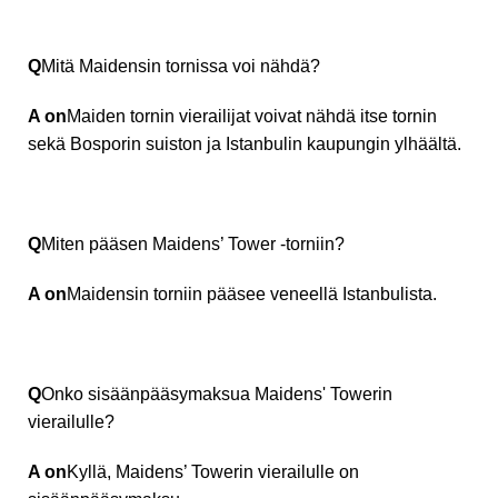
Q
Mitä Maidensin tornissa voi nähdä?
A on
Maiden tornin vierailijat voivat nähdä itse tornin
sekä Bosporin suiston ja Istanbulin kaupungin ylhäältä.
Q
Miten pääsen Maidens’ Tower -torniin?
A on
Maidensin torniin pääsee veneellä Istanbulista.
Q
Onko sisäänpääsymaksua Maidens' Towerin
vierailulle?
A on
Kyllä, Maidens’ Towerin vierailulle on