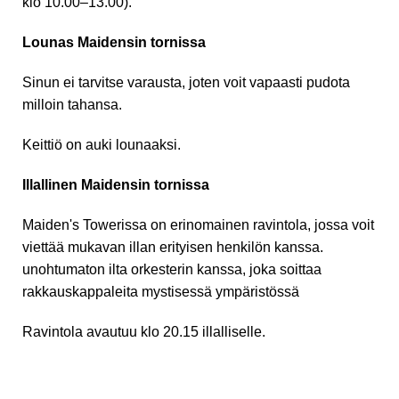
klo 10.00–13.00).
Lounas Maidensin tornissa
Sinun ei tarvitse varausta, joten voit vapaasti pudota
milloin tahansa.
Keittiö on auki lounaaksi.
Illallinen Maidensin tornissa
Maiden's Towerissa on erinomainen ravintola, jossa voit
viettää mukavan illan erityisen henkilön kanssa.
unohtumaton ilta orkesterin kanssa, joka soittaa
rakkauskappaleita mystisessä ympäristössä
Ravintola avautuu klo 20.15 illalliselle.