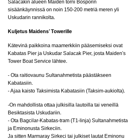
Salacakin alueen Maiden torni Bosporin
sisäänkäynnissä on noin 150-200 metriä meren yli
Uskudarin rannikolta.
Kuljetus Maidens’ Towerille
Kätevinä paikkoina maamerkkiin pääsemiseksi ovat
Kabatas Pier ja Uskudar Salacak Pier, josta Maiden's
Tower Boat Service lähtee.
- Ota raitiovaunu Sultanahmetista päästäkseen
Kabatasiin.
- Ajaa kaisto Taksimista Kabatasiin (Taksim-aukiolta).
-On mahdollista ottaa julkisilla lautoilla tai veneillä
Besiktasista Uskudariin.
- Ota Bagcilar-Kabatas-tram (T1-linja) Sultanahmetista
ja Eminonusta Sirkeciin.
Ja sitten Marmaray Sirkeci tai julkiset lautat Eminonu