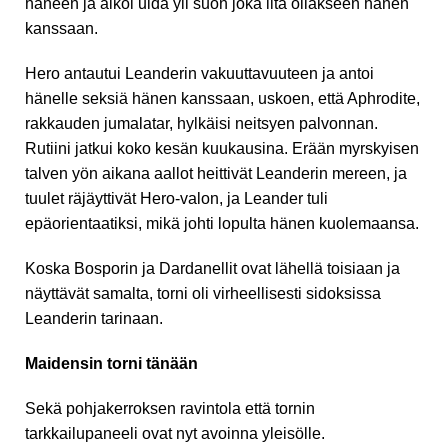
häneen ja alkoi uida yli suon joka ilta ollakseen hänen
kanssaan.
Hero antautui Leanderin vakuuttavuuteen ja antoi
hänelle seksiä hänen kanssaan, uskoen, että Aphrodite,
rakkauden jumalatar, hylkäisi neitsyen palvonnan.
Rutiini jatkui koko kesän kuukausina. Erään myrskyisen
talven yön aikana aallot heittivät Leanderin mereen, ja
tuulet räjäyttivät Hero-valon, ja Leander tuli
epäorientaatiksi, mikä johti lopulta hänen kuolemaansa.
Koska Bosporin ja Dardanellit ovat lähellä toisiaan ja
näyttävät samalta, torni oli virheellisesti sidoksissa
Leanderin tarinaan.
Maidensin torni tänään
Sekä pohjakerroksen ravintola että tornin
tarkkailupaneeli ovat nyt avoinna yleisölle.