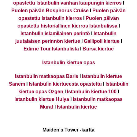
opastettu Istanbulin vanhan kaupungin kierros
I
Puolen päivän Bosphorus Cruise
I
Puolen päivän
opastettu Istanbulin kierros
I
Puolen päivän
opastettu historiallinen kierros Istanbulissa
I
Istanbulin islamilainen perintö
I
Istanbulin
juutalaisen perinnön kiertue
I
Gallipoli kiertue
I
Edirne Tour Istanbulista
I
Bursa kiertue
Istanbulin kiertue opas
Istanbulin matkaopas Baris
I
Istanbulin kiertue
Sanem
I
Istanbulin kiertueesta opastettu
I
Istanbulin
kiertue opas Ozgen
I
Istanbulin kiertue 100
I
Istanbulin kiertue Hulya
I
Istanbulin matkaopas
Murat
I
Istanbulin kiertue
Maiden's Tower -kartta