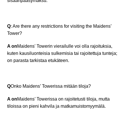
sisäänpääsymaksu.
Q
: Are there any restrictions for visiting the Maidens’
Tower?
A on
Maidens' Towerin vierailulle voi olla rajoituksia,
kuten kausiluonteisia sulkemisia tai rajoitettuja tunteja;
on parasta tarkistaa etukäteen.
Q
Onko Maidens’ Towerissa mitään tiloja?
A on
Maidens’ Towerissa on rajoitetusti tiloja, mutta
tiloissa on pieni kahvila ja matkamuistomyymälä.