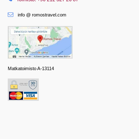
Slovenská
info @ romostravel.com
Suomi
Français
Deutsch
Ελληνική
हिंदी
Matkatoimisto A-13114
Magyar
Indonesia
Italiano
日本語
한국어
Polski