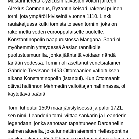
Mustanmereltä Cyzicusin laivaston voiton jälkeen.
Alexius Comnenus, Byzantin keisari, rakensi puinen
torni, jota ympäröi kiviseinä vuonna 1110. Linkki
rautaketjussa kulki tornista toiseen torniin, joka on
rakennettu veden eurooppalaiselle puolelle,
Konstantinopolin naapurustossa Mangana. Saari oli
myöhemmin yhteydessä Aasian rannikolle
puolustusmuurilla, jonka jäänteitä voidaan nähdä
tänään vedessä. Torniin oli asettanut venetsialainen
Gabriele Trevisano 1453 Ottomaanien valloituksen
aikana Konstantinopolin (Istanbul). Kun Ottomaanit
ottivat hallinnon Mehmedin valloittajan hallinnassa, oli
käytettävä päänä.
Torni tuhoutui 1509 maanjäristyksessä ja paloi 1721;
sen nimi, Leanderin torni, viittaa sankarin ja Leanderin
legendaan, jonka sanotaan tapahtuneen Dardanellin
salmen alueella, joka tunnettiin aiemmin Hellespontina
antiikin aikoina. Siitä lähtien se on toiminut majakana, ja