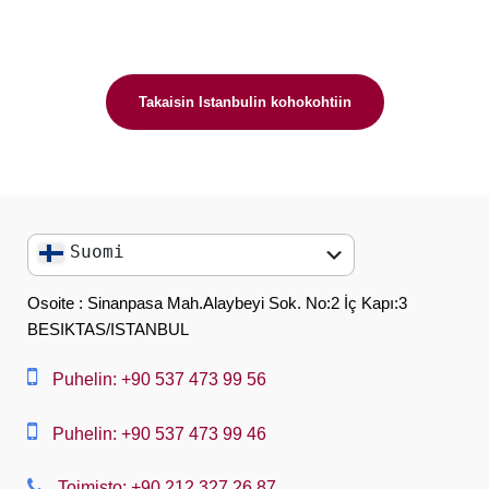
Takaisin Istanbulin kohokohtiin
Suomi
English
Osoite : Sinanpasa Mah.Alaybeyi Sok. No:2 İç Kapı:3
BESIKTAS/ISTANBUL
العربية
中文
Puhelin: +90 537 473 99 56
Dansk
Puhelin: +90 537 473 99 46
Nederlands
Toimisto: +90 212 327 26 87