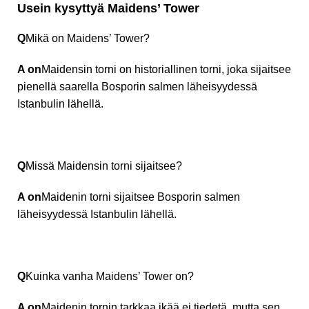
Usein kysyttyä Maidens’ Tower
Q
Mikä on Maidens’ Tower?
A on
Maidensin torni on historiallinen torni, joka sijaitsee
pienellä saarella Bosporin salmen läheisyydessä
Istanbulin lähellä.
Q
Missä Maidensin torni sijaitsee?
A on
Maidenin torni sijaitsee Bosporin salmen
läheisyydessä Istanbulin lähellä.
Q
Kuinka vanha Maidens’ Tower on?
A on
Maidenin tornin tarkkaa ikää ei tiedetä, mutta sen