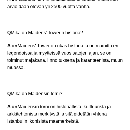
arvioidaan olevan yli 2500 vuotta vanha.
Q
Mikä on Maidens’ Towerin historia?
A on
Maidens' Tower on rikas historia ja on mainittu eri
legendoissa ja myytteissä vuosisatojen ajan. se on
toiminut majakana, linnoituksena ja karanteenista, muun
muassa.
Q
Mikä on Maidensin torni?
A on
Maidensin torni on historiallista, kulttuurista ja
arkkitehtonista merkitystä ja sitä pidetään yhtenä
Istanbulin ikonisista maamerkeistä.