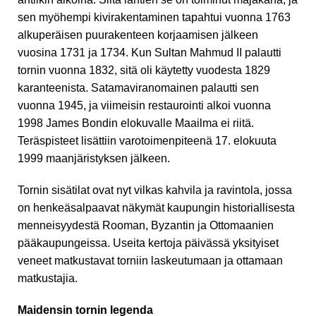
sen myöhempi kivirakentaminen tapahtui vuonna 1763
alkuperäisen puurakenteen korjaamisen jälkeen
vuosina 1731 ja 1734. Kun Sultan Mahmud II palautti
tornin vuonna 1832, sitä oli käytetty vuodesta 1829
karanteenista. Satamaviranomainen palautti sen
vuonna 1945, ja viimeisin restaurointi alkoi vuonna
1998 James Bondin elokuvalle Maailma ei riitä.
Teräspisteet lisättiin varotoimenpiteenä 17. elokuuta
1999 maanjäristyksen jälkeen.
Tornin sisätilat ovat nyt vilkas kahvila ja ravintola, jossa
on henkeäsalpaavat näkymät kaupungin historiallisesta
menneisyydestä Rooman, Byzantin ja Ottomaanien
pääkaupungeissa. Useita kertoja päivässä yksityiset
veneet matkustavat torniin laskeutumaan ja ottamaan
matkustajia.
Maidensin tornin legenda