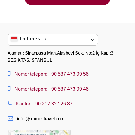
Indonesia
English
Alamat : Sinanpasa Mah.Alaybeyi Sok. No:2 İç Kapı:3
BESIKTAS/ISTANBUL
العربية
中文
Nomor telepon: +90 537 473 99 56
Dansk
Nomor telepon: +90 537 473 99 46
Nederlands
Kantor: +90 212 327 26 87
Slovenská
info @ romostravel.com
Suomi
Français