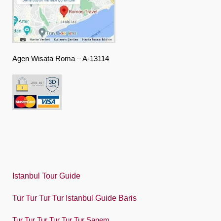
Deutsch
Ελληνική
हिंदी
Agen Wisata Roma – A-13114
Magyar
Indonesia
Italiano
日本語
한국어
Polski
Istanbul Tour Guide
Português
Tur Tur Tur Tur Istanbul Guide Baris
Русский
Tur Tur Tur Tur Tur Tur Sanem
Español