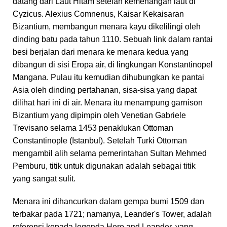
datang dari Laut Hitam setelah kemenangan laut di
Cyzicus. Alexius Comnenus, Kaisar Kekaisaran
Bizantium, membangun menara kayu dikelilingi oleh
dinding batu pada tahun 1110. Sebuah link dalam rantai
besi berjalan dari menara ke menara kedua yang
dibangun di sisi Eropa air, di lingkungan Konstantinopel
Mangana. Pulau itu kemudian dihubungkan ke pantai
Asia oleh dinding pertahanan, sisa-sisa yang dapat
dilihat hari ini di air. Menara itu menampung garnison
Bizantium yang dipimpin oleh Venetian Gabriele
Trevisano selama 1453 penaklukan Ottoman
Constantinople (Istanbul). Setelah Turki Ottoman
mengambil alih selama pemerintahan Sultan Mehmed
Pemburu, titik untuk digunakan adalah sebagai titik
yang sangat sulit.
Menara ini dihancurkan dalam gempa bumi 1509 dan
terbakar pada 1721; namanya, Leander's Tower, adalah
referensi kepada legenda Hero and Leander, yang