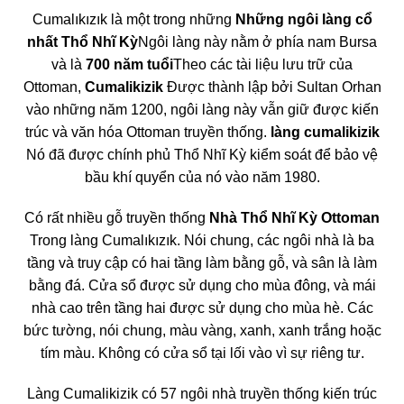
Cumalıkızık là một trong những
Những ngôi làng cổ
nhất Thổ Nhĩ Kỳ
Ngôi làng này nằm ở phía nam Bursa
và là
700 năm tuổi
Theo các tài liệu lưu trữ của
Ottoman,
Cumalikizik
Được thành lập bởi Sultan Orhan
vào những năm 1200, ngôi làng này vẫn giữ được kiến
trúc và văn hóa Ottoman truyền thống.
làng cumalikizik
Nó đã được chính phủ Thổ Nhĩ Kỳ kiểm soát để bảo vệ
bầu khí quyển của nó vào năm 1980.
Có rất nhiều gỗ truyền thống
Nhà Thổ Nhĩ Kỳ Ottoman
Trong làng Cumalıkızık. Nói chung, các ngôi nhà là ba
tầng và truy cập có hai tầng làm bằng gỗ, và sân là làm
bằng đá. Cửa sổ được sử dụng cho mùa đông, và mái
nhà cao trên tầng hai được sử dụng cho mùa hè. Các
bức tường, nói chung, màu vàng, xanh, xanh trắng hoặc
tím màu. Không có cửa sổ tại lối vào vì sự riêng tư.
Làng Cumalikizik có 57 ngôi nhà truyền thống kiến trúc