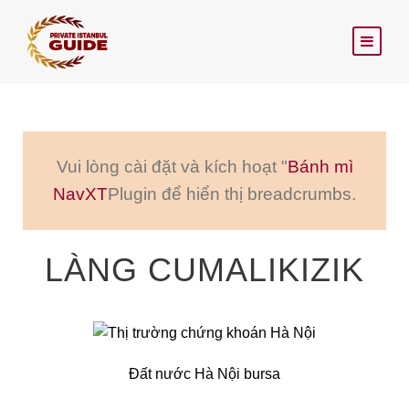
Vui lòng cài đặt và kích hoạt "
Bánh mì
NavXT
Plugin để hiển thị breadcrumbs.
LÀNG CUMALIKIZIK
Đất nước Hà Nội bursa