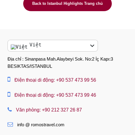
Back to Istanbul Highlights Trang chủ
Việt
English
Địa chỉ : Sinanpasa Mah.Alaybeyi Sok. No:2 İç Kapı:3
BESIKTAS/ISTANBUL
العربية
中文
Điện thoại di động: +90 537 473 99 56
Dansk
Điện thoại di động: +90 537 473 99 46
Nederlands
Văn phòng: +90 212 327 26 87
Slovenská
info @ romostravel.com
Suomi