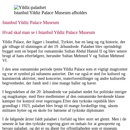
Istanbul Yildiz Palace Museum afholdes
Istanbul Yildiz Palace Museum
Hvad skal man se i Istanbul Yildiz Palace Museum
Yildiz Palace, der ligger i Istanbul, Tyrkiet, har en lang og rig historie, der
går tilbage til slutningen af det 19. århundrede. Paladset blev oprindeligt
bygget som en bopæl for osmanniske Sultan Abdul Hamid II og blev senere
brugt af hans efterfølgere, herunder Sultan Mehmed V og Sultan Mehmed
VI.
I den sene osmanniske periode tjente Yildiz Palace som et vigtigt magtcenter
og var et symbol på sultanens autoritet. Det var også et sted for kulturel og
kunstnerisk aktivitet, med koncerter, teaterforestillinger og andre kulturelle
begivenheder, der fandt sted i sine mange haller og haver.
I begyndelsen af det 20. århundrede var paladset stedet for politiske intriger
og magtkampe, med flere medlemmer af den osmanniske herskende klasse
kæmper for kontrol over regeringen.Efter den tyrkiske republik blev
grundlagt i 1923, paladset blev brugt til mange forskellige ting, såsom
militære hytter og en skole for børnene af tyrkiske diplomater.
I de følgende årtier faldt paladset i forfald og blev stort set glemt. Men i de
seneste år har den tyrkiske regering gjort en indsats for at genoprette og
bevare paladset, og det er nu åbent for offentligheden som et museum.