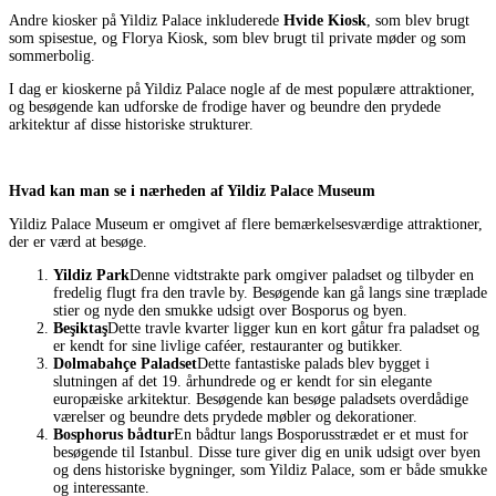
Andre kiosker på Yildiz Palace inkluderede
Hvide Kiosk
, som blev brugt
som spisestue, og Florya Kiosk, som blev brugt til private møder og som
sommerbolig.
I dag er kioskerne på Yildiz Palace nogle af de mest populære attraktioner,
og besøgende kan udforske de frodige haver og beundre den prydede
arkitektur af disse historiske strukturer.
Hvad kan man se i nærheden af Yildiz Palace Museum
Yildiz Palace Museum er omgivet af flere bemærkelsesværdige attraktioner,
der er værd at besøge.
Yildiz Park
Denne vidtstrakte park omgiver paladset og tilbyder en
fredelig flugt fra den travle by. Besøgende kan gå langs sine træplade
stier og nyde den smukke udsigt over Bosporus og byen.
Beşiktaş
Dette travle kvarter ligger kun en kort gåtur fra paladset og
er kendt for sine livlige caféer, restauranter og butikker.
Dolmabahçe Paladset
Dette fantastiske palads blev bygget i
slutningen af det 19. århundrede og er kendt for sin elegante
europæiske arkitektur. Besøgende kan besøge paladsets overdådige
værelser og beundre dets prydede møbler og dekorationer.
Bosphorus bådtur
En bådtur langs Bosporusstrædet er et must for
besøgende til Istanbul. Disse ture giver dig en unik udsigt over byen
og dens historiske bygninger, som Yildiz Palace, som er både smukke
og interessante.