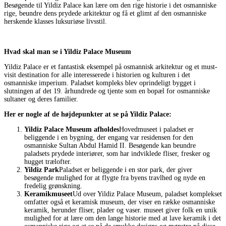
Besøgende til Yildiz Palace kan lære om den rige historie i det osmanniske
rige, beundre dens prydede arkitektur og få et glimt af den osmanniske
herskende klasses luksuriøse livsstil.
Hvad skal man se i Yildiz Palace Museum
Yildiz Palace er et fantastisk eksempel på osmannisk arkitektur og et must-
visit destination for alle interesserede i historien og kulturen i det
osmanniske imperium. Paladset kompleks blev oprindeligt bygget i
slutningen af det 19. århundrede og tjente som en bopæl for osmanniske
sultaner og deres familier.
Her er nogle af de højdepunkter at se på Yildiz Palace:
Yildiz Palace Museum afholdes
Hovedmuseet i paladset er
beliggende i en bygning, der engang var residensen for den
osmanniske Sultan Abdul Hamid II. Besøgende kan beundre
paladsets prydede interiører, som har indviklede fliser, fresker og
hugget trælofter.
Yildiz Park
Paladset er beliggende i en stor park, der giver
besøgende mulighed for at flygte fra byens travlhed og nyde en
fredelig grønskning.
Keramikmuseet
Ud over Yildiz Palace Museum, paladset komplekset
omfatter også et keramisk museum, der viser en række osmanniske
keramik, herunder fliser, plader og vaser. museet giver folk en unik
mulighed for at lære om den lange historie med at lave keramik i det