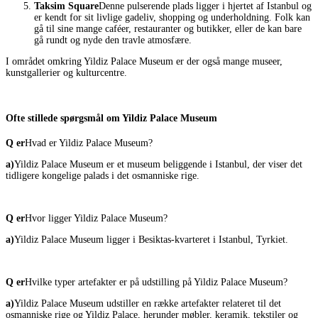
Taksim Square
Denne pulserende plads ligger i hjertet af Istanbul og
er kendt for sit livlige gadeliv, shopping og underholdning. Folk kan
gå til sine mange caféer, restauranter og butikker, eller de kan bare
gå rundt og nyde den travle atmosfære.
I området omkring Yildiz Palace Museum er der også mange museer,
kunstgallerier og kulturcentre.
Ofte stillede spørgsmål om Yildiz Palace Museum
Q er
Hvad er Yildiz Palace Museum?
a)
Yildiz Palace Museum er et museum beliggende i Istanbul, der viser det
tidligere kongelige palads i det osmanniske rige.
Q er
Hvor ligger Yildiz Palace Museum?
a)
Yildiz Palace Museum ligger i Besiktas-kvarteret i Istanbul, Tyrkiet.
Q er
Hvilke typer artefakter er på udstilling på Yildiz Palace Museum?
a)
Yildiz Palace Museum udstiller en række artefakter relateret til det
osmanniske rige og Yildiz Palace, herunder møbler, keramik, tekstiler og