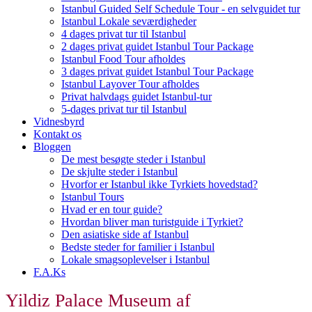
Istanbul Guided Self Schedule Tour - en selvguidet tur
Istanbul Lokale seværdigheder
4 dages privat tur til Istanbul
2 dages privat guidet Istanbul Tour Package
Istanbul Food Tour afholdes
3 dages privat guidet Istanbul Tour Package
Istanbul Layover Tour afholdes
Privat halvdags guidet Istanbul-tur
5-dages privat tur til Istanbul
Vidnesbyrd
Kontakt os
Bloggen
De mest besøgte steder i Istanbul
De skjulte steder i Istanbul
Hvorfor er Istanbul ikke Tyrkiets hovedstad?
Istanbul Tours
Hvad er en tour guide?
Hvordan bliver man turistguide i Tyrkiet?
Den asiatiske side af Istanbul
Bedste steder for familier i Istanbul
Lokale smagsoplevelser i Istanbul
F.A.Ks
Yildiz Palace Museum af