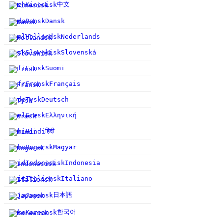
中文
zh
Kinesisk
da
Dansk
Dansk
nl
Hollandsk
Nederlands
sk
Slovakisk
Slovenská
fi
Finsk
Suomi
fr
Fransk
Français
de
Tysk
Deutsch
el
Græsk
Ελληνική
हिंदी
hi
Hindi
hu
Ungarsk
Magyar
id
Indonesisk
Indonesia
it
Italiensk
Italiano
日本語
ja
Japansk
한국어
ko
Koreansk