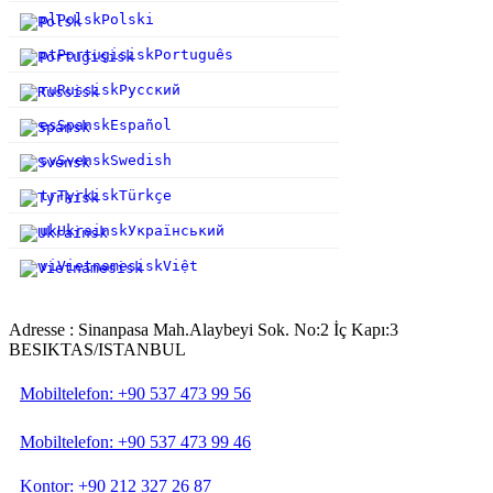
pl
Polsk
Polski
pt
Portugisisk
Português
ru
Russisk
Русский
es
Spansk
Español
sv
Svensk
Swedish
tr
Tyrkisk
Türkçe
uk
Ukrainsk
Український
vi
Vietnamesisk
Việt
Adresse : Sinanpasa Mah.Alaybeyi Sok. No:2 İç Kapı:3
BESIKTAS/ISTANBUL
Mobiltelefon: +90 537 473 99 56
Mobiltelefon: +90 537 473 99 46
Kontor: +90 212 327 26 87