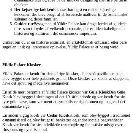
osmanniske rige og at se på de smukke designs og mønstre på disse
objekter.
Det kejserlige køkken
Paladset har også en række kejserlige
køkkener, der blev brugt til at forberede måltider til de osmanniske
sultaner og deres familier.
Guidet tur
Besøgende til Yildiz Palace kan drage fordel af guidede
ture, som tilbydes af velkendt personale, der er lidenskabelige om
historien og kulturen i det osmanniske imperium.
Uanset om du er en historie entusiast, en arkitektonisk entusiast, eller bare
søger en unik og interessant oplevelse, Yildiz Palace er et besøg værd.
Yildiz Palace Kiosker
Yildiz Palace er kendt for sine talrige kiosker, eller små pavilloner, som
blev bygget over hele paladsets grund. Disse kiosker var steder at slappe af,
have det sjovt, og møde nye mennesker.
En af de mest berømte af Yildiz Palace kiosker var
Gule Kiosk
Den Gule
Kiosk blev bygget i slutningen af det 19. århundrede og var kendt for sin
lyse gule farve, som var ment at symbolisere rigdommen og magten i det
osmanniske rige.
En anden vigtig kiosk var
Cedar Kiosk
Kiosk, som blev bygget i traditionel
osmannisk stil og blev brugt til banketter og andre sociale begivenheder.
Kiosk var kendt for sin indviklede træarbejde og fantastiske udsigt over
Bosporus og byen Istanbul.