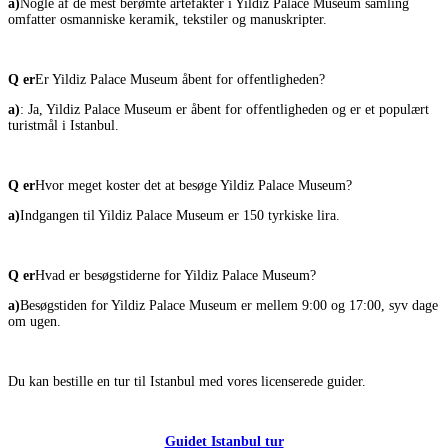
a)
Nogle af de mest berømte artefakter i Yildiz Palace Museum samling
omfatter osmanniske keramik, tekstiler og manuskripter.
Q er
Er Yildiz Palace Museum åbent for offentligheden?
a)
: Ja, Yildiz Palace Museum er åbent for offentligheden og er et populært
turistmål i Istanbul.
Q er
Hvor meget koster det at besøge Yildiz Palace Museum?
a)
Indgangen til Yildiz Palace Museum er 150 tyrkiske lira.
Q er
Hvad er besøgstiderne for Yildiz Palace Museum?
a)
Besøgstiden for Yildiz Palace Museum er mellem 9:00 og 17:00, syv dage
om ugen.
Du kan bestille en tur til Istanbul med vores licenserede guider.
Guidet Istanbul tur