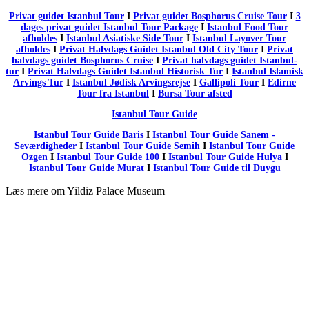
Privat guidet Istanbul Tour
I
Privat guidet Bosphorus Cruise Tour
I
3
dages privat guidet Istanbul Tour Package
I
Istanbul Food Tour
afholdes
I
Istanbul Asiatiske Side Tour
I
Istanbul Layover Tour
afholdes
I
Privat Halvdags Guidet Istanbul Old City Tour
I
Privat
halvdags guidet Bosphorus Cruise
I
Privat halvdags guidet Istanbul-
tur
I
Privat Halvdags Guidet Istanbul Historisk Tur
I
Istanbul Islamisk
Arvings Tur
I
Istanbul Jødisk Arvingsrejse
I
Gallipoli Tour
I
Edirne
Tour fra Istanbul
I
Bursa Tour afsted
Istanbul Tour Guide
Istanbul Tour Guide Baris
I
Istanbul Tour Guide Sanem -
Seværdigheder
I
Istanbul Tour Guide Semih
I
Istanbul Tour Guide
Ozgen
I
Istanbul Tour Guide 100
I
Istanbul Tour Guide Hulya
I
Istanbul Tour Guide Murat
I
Istanbul Tour Guide til Duygu
Læs mere om Yildiz Palace Museum