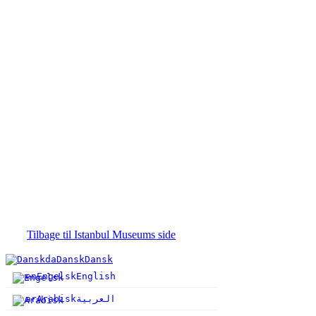
Tilbage til Istanbul Museums side
da
Dansk
Dansk
en
Engelsk
English
ar
Arabisk
العربية