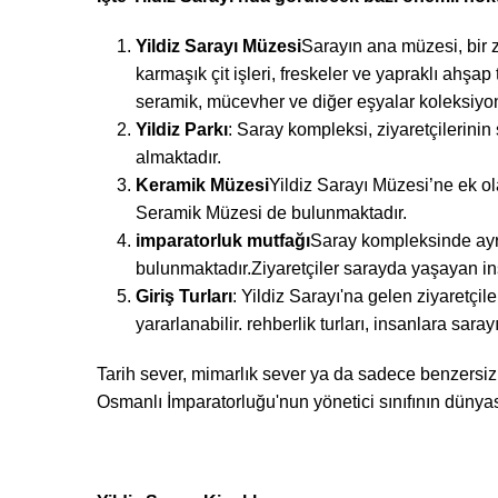
Yildiz Sarayı Müzesi
Sarayın ana müzesi, bir 
karmaşık çit işleri, freskeler ve yapraklı ahşa
seramik, mücevher ve diğer eşyalar koleksiyon
Yildiz Parkı
: Saray kompleksi, ziyaretçilerini
almaktadır.
Keramik Müzesi
Yildiz Sarayı Müzesi’ne ek ol
Seramik Müzesi de bulunmaktadır.
imparatorluk mutfağı
Saray kompleksinde ayrıc
bulunmaktadır.Ziyaretçiler sarayda yaşayan ins
Giriş Turları
: Yildiz Sarayı'na gelen ziyaretçil
yararlanabilir. rehberlik turları, insanlara sar
Tarih sever, mimarlık sever ya da sadece benzersiz ve
Osmanlı İmparatorluğu'nun yönetici sınıfının dünyas