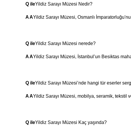
Q ile
Yildiz Sarayı Müzesi Nedir?
A A
Yildiz Sarayı Müzesi, Osmanlı İmparatorluğu'nun
Q ile
Yildiz Sarayı Müzesi nerede?
A A
Yildiz Sarayı Müzesi, İstanbul’un Besiktas maha
Q ile
Yildiz Sarayı Müzesi’nde hangi tür eserler serg
A A
Yildiz Sarayı Müzesi, mobilya, seramik, tekstil ve
Q ile
Yildiz Sarayı Müzesi Kaç yaşında?