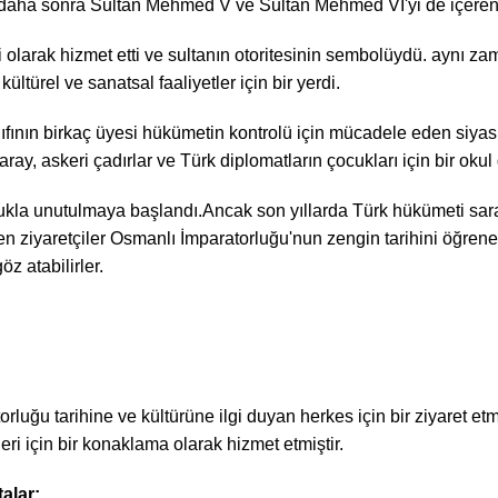
 daha sonra Sultan Mehmed V ve Sultan Mehmed VI'yi de içeren so
olarak hizmet etti ve sultanın otoritesinin sembolüydü. aynı z
 kültürel ve sanatsal faaliyetler için bir yerdi.
fının birkaç üyesi hükümetin kontrolü için mücadele eden siyasi i
, askeri çadırlar ve Türk diplomatların çocukları için bir okul gib
ukla unutulmaya başlandı.Ancak son yıllarda Türk hükümeti sara
en ziyaretçiler Osmanlı İmparatorluğu'nun zengin tarihini öğrenebi
z atabilirler.
luğu tarihine ve kültürüne ilgi duyan herkes için bir ziyaret et
ri için bir konaklama olarak hizmet etmiştir.
alar: