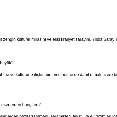
zengin kültürel mirasını ve eski kraliyet sarayını, Yildiz Sarayı
r büyük?
rihine ve kültürüne ilişkin binlerce nesne de dahil olmak üzere
 eserlerden hangileri?
rlerden bazıları Osmanlı seramikleri, tekstil ve el yazımları içer