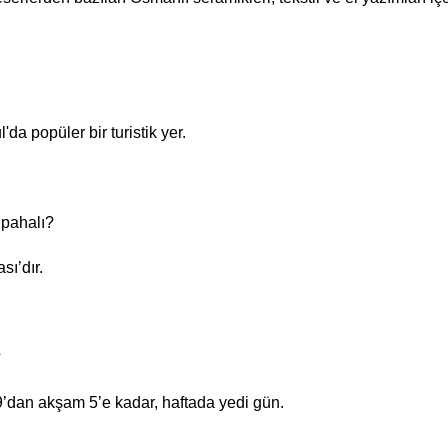
da popüler bir turistik yer.
 pahalı?
sı’dır.
?
 9’dan akşam 5’e kadar, haftada yedi gün.