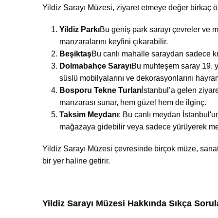
Yildiz Sarayı Müzesi, ziyaret etmeye değer birkaç ön
Yildiz Parkı
Bu geniş park sarayı çevreler ve m
manzaralarını keyfini çıkarabilir.
Beşiktaş
Bu canlı mahalle saraydan sadece kıs
Dolmabahçe Sarayı
Bu muhteşem saray 19. yüzy
süslü mobilyalarını ve dekorasyonlarını hayranlı
Bosporu Tekne Turları
İstanbul’a gelen ziyare
manzarası sunar, hem güzel hem de ilginç.
Taksim Meydanı
: Bu canlı meydan İstanbul'un 
mağazaya gidebilir veya sadece yürüyerek meşg
Yildiz Sarayı Müzesi çevresinde birçok müze, sanat g
bir yer haline getirir.
Yildiz Sarayı Müzesi Hakkında Sıkça Sorul