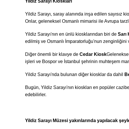
Yildiz Sarayı Kioskları
Yildiz Sarayı, saray alanında inşa edilen sayısız ki
Onlar, geleneksel Osmanlı mimarisi ile Avrupa tarzla
Yildiz Sarayı'nın en ünlü kiosklarından biri de
Sarı 
edilmiş ve Osmanlı İmparatorluğu'nun zenginliğini 
Diğer önemli bir klavye de
Cedar Kiosk
Geleneksel 
işleri ve Bospor ve İstanbul şehrinin muhteşem manz
Yildiz Sarayı'nda bulunan diğer kiosklar da dahil
B
Bugün, Yildiz Sarayı'nın kioskları en popüler cazibe
edebilirler.
Yildiz Sarayı Müzesi yakınlarında yapılacak şeyl