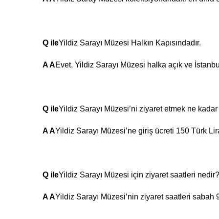
Q ile
Yildiz Sarayı Müzesi Halkın Kapısındadır.
A A
Evet, Yildiz Sarayı Müzesi halka açık ve İstanbul'
Q ile
Yildiz Sarayı Müzesi’ni ziyaret etmek ne kadar
A A
Yildiz Sarayı Müzesi’ne giriş ücreti 150 Türk Lira
Q ile
Yildiz Sarayı Müzesi için ziyaret saatleri nedir
A A
Yildiz Sarayı Müzesi’nin ziyaret saatleri sabah