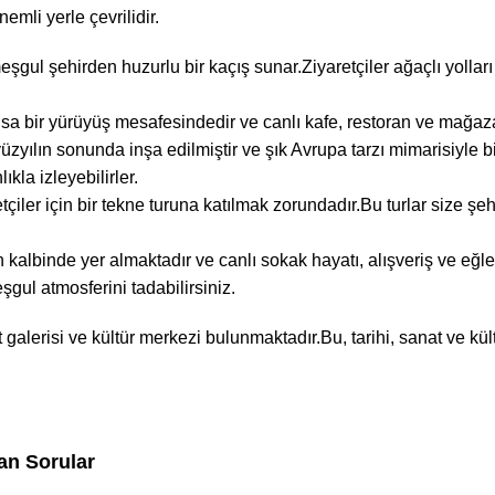
emli yerle çevrilidir.
eşgul şehirden huzurlu bir kaçış sunar.Ziyaretçiler ağaçlı yolla
a bir yürüyüş mesafesindedir ve canlı kafe, restoran ve mağazal
ılın sonunda inşa edilmiştir ve şık Avrupa tarzı mimarisiyle bili
kla izleyebilirler.
tçiler için bir tekne turuna katılmak zorundadır.Bu turlar size şehr
kalbinde yer almaktadır ve canlı sokak hayatı, alışveriş ve eğlenc
ul atmosferini tadabilirsiniz.
alerisi ve kültür merkezi bulunmaktadır.Bu, tarihi, sanat ve kültü
an Sorular