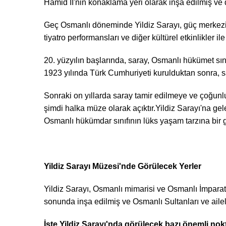
Hamid II'nin konaklama yeri olarak inşa edilmiş ve
Geç Osmanlı döneminde Yildiz Sarayı, güç merkezi 
tiyatro performansları ve diğer kültürel etkinlikler ile
20. yüzyılın başlarında, saray, Osmanlı hükümet sını
1923 yılında Türk Cumhuriyeti kurulduktan sonra, saray
Sonraki on yıllarda saray tamir edilmeye ve çoğunl
şimdi halka müze olarak açıktır.Yildiz Sarayı'na gel
Osmanlı hükümdar sınıfının lüks yaşam tarzına bir gö
Yildiz Sarayı Müzesi'nde Görülecek Yerler
Yildiz Sarayı, Osmanlı mimarisi ve Osmanlı İmparator
sonunda inşa edilmiş ve Osmanlı Sultanları ve ailele
İşte Yildiz Sarayı'nda görülecek bazı önemli nokt