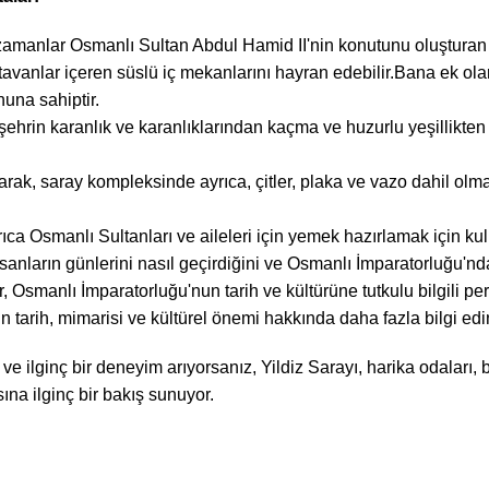
zamanlar Osmanlı Sultan Abdul Hamid II'nin konutunu oluşturan b
p tavanlar içeren süslü iç mekanlarını hayran edebilir.Bana ek ol
una sahiptir.
n şehrin karanlık ve karanlıklarından kaçma ve huzurlu yeşillikte
arak, saray kompleksinde ayrıca, çitler, plaka ve vazo dahil olma
a Osmanlı Sultanları ve aileleri için yemek hazırlamak için kull
anların günlerini nasıl geçirdiğini ve Osmanlı İmparatorluğu'nda
er, Osmanlı İmparatorluğu'nun tarih ve kültürüne tutkulu bilgili p
ayın tarih, mimarisi ve kültürel önemi hakkında daha fazla bilgi ed
 ilginç bir deneyim arıyorsanız, Yildiz Sarayı, harika odaları, bol
ına ilginç bir bakış sunuyor.