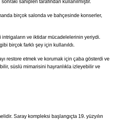
nraki sahipleri tarafından kullanılmıştır.
amanda birçok salonda ve bahçesinde konserler,
ntrigaların ve iktidar mücadelelerinin yeriydi.
i birçok farklı şey için kullanıldı.
yı restore etmek ve korumak için çaba gösterdi ve
lir, süslü mimarisini hayranlıkla izleyebilir ve
melidir. Saray kompleksi başlangıçta 19. yüzyılın