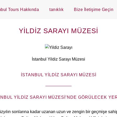
nbul Tours Hakkında
tanıklık
Bize İletişime Geçin
YILDIZ SARAYI MÜZESI
İstanbul Yildiz Sarayı Müzesi
İSTANBUL YILDIZ SARAYI MÜZESI
ANBUL YILDIZ SARAYI MÜZESI’NDE GÖRÜLECEK YE
 yüzyılın sonlarına kadar uzanan uzun ve zengin bir geçmişe sahi