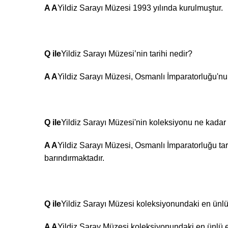
A A
Yildiz Sarayı Müzesi 1993 yılında kurulmuştur.
Q ile
Yildiz Sarayı Müzesi’nin tarihi nedir?
A A
Yildiz Sarayı Müzesi, Osmanlı İmparatorluğu'nun 
Q ile
Yildiz Sarayı Müzesi'nin koleksiyonu ne kada
A A
Yildiz Sarayı Müzesi, Osmanlı İmparatorluğu ta
barındırmaktadır.
Q ile
Yildiz Sarayı Müzesi koleksiyonundaki en ünlü
A A
Yildiz Saray Müzesi koleksiyonundaki en ünlü ese