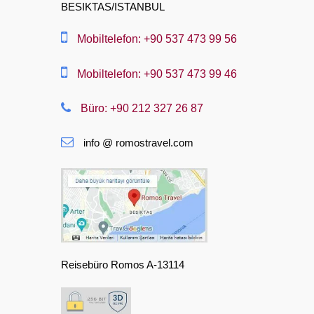
BESIKTAS/ISTANBUL
العربية
中文
Mobiltelefon: +90 537 473 99 56
Dansk
Mobiltelefon: +90 537 473 99 46
Nederlands
Büro: +90 212 327 26 87
Slovenská
info @ romostravel.com
Suomi
Français
Deutsch
Ελληνική
हिंदी
Reisebüro Romos A-13114
Magyar
Indonesia