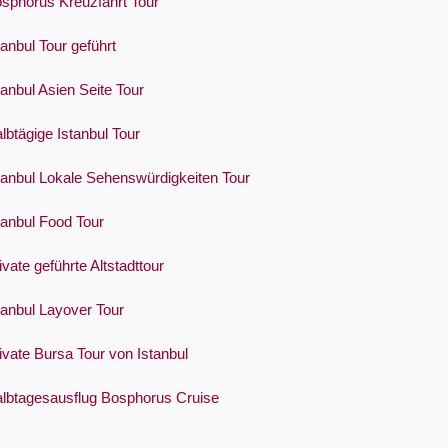
sphorus Kreuzfahrt Tour
tanbul Tour geführt
tanbul Asien Seite Tour
lbtägige Istanbul Tour
tanbul Lokale Sehenswürdigkeiten Tour
tanbul Food Tour
ivate geführte Altstadttour
tanbul Layover Tour
ivate Bursa Tour von Istanbul
lbtagesausflug Bosphorus Cruise