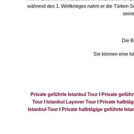
während des 1. Weltkrieges nahm er die Türken Sei
seine
Die B
Sie können eine Ist
Private geführte Istanbul Tour
I
Private gefüh
Tour
I
Istanbul Layover Tour
I
Private halbtäg
Istanbul-Tour
I
Private halbtägige geführte Ista