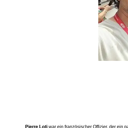
Pierre Loti
war ein französischer Offizier, der ein p