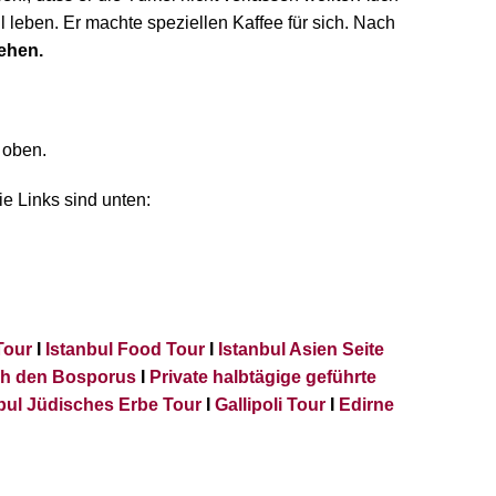
 leben. Er machte speziellen Kaffee für sich. Nach
sehen.
 oben.
ie Links sind unten:
Tour
I
Istanbul Food Tour
I
Istanbul Asien Seite
ch den Bosporus
I
Private halbtägige geführte
bul Jüdisches Erbe Tour
I
Gallipoli Tour
I
Edirne