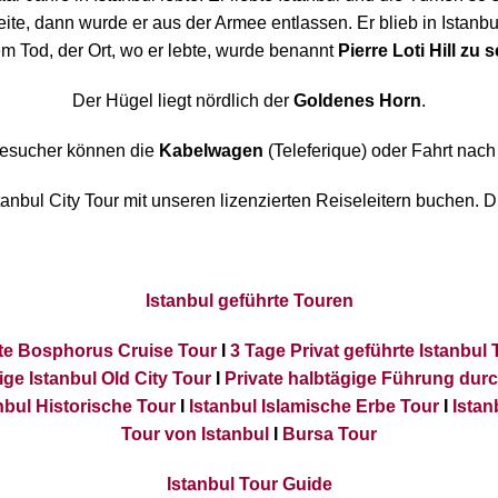
te, dann wurde er aus der Armee entlassen. Er blieb in Istanbul
m Tod, der Ort, wo er lebte, wurde benannt
Pierre Loti Hill zu 
Der Hügel liegt nördlich der
Goldenes Horn
.
esucher können die
Kabelwagen
(Teleferique) oder Fahrt nach
anbul City Tour mit unseren lizenzierten Reiseleitern buchen. D
Istanbul geführte Touren
rte Bosphorus Cruise Tour
I
3 Tage Privat geführte Istanbul 
ige Istanbul Old City Tour
I
Private halbtägige Führung dur
nbul Historische Tour
I
Istanbul Islamische Erbe Tour
I
Istan
Tour von Istanbul
I
Bursa Tour
Istanbul Tour Guide