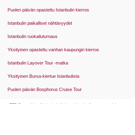
Puolen päivän opastettu Istanbulin kierros
Istanbulin paikalliset nähtävyydet
Istanbulin ruokailuturnaus
Yksityinen opastettu vanhan kaupungin kierros
Istanbulin Layover Tour -matka
Yksityinen Bursa-kiertue Istanbulista
Puolen päivän Bosphorus Cruise Tour
ETBIS on akkreditoinut yksityisen Istanbulin oppaan, joka on
sähköisen kaupankäynnin tietojärjestelmä