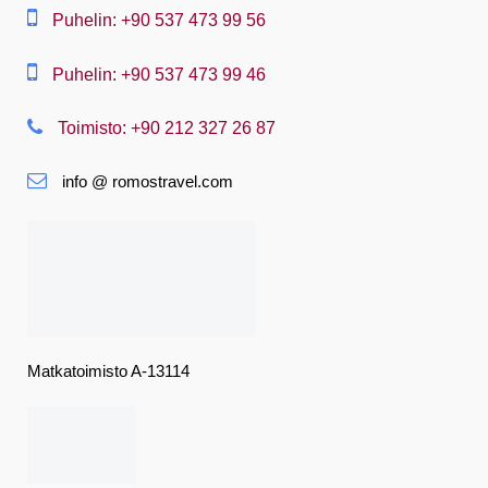
中文
Puhelin: +90 537 473 99 56
Dansk
Puhelin: +90 537 473 99 46
Nederlands
Toimisto: +90 212 327 26 87
Slovenská
info @ romostravel.com
Suomi
Français
Deutsch
Ελληνική
हिंदी
Matkatoimisto A-13114
Magyar
Indonesia
Italiano