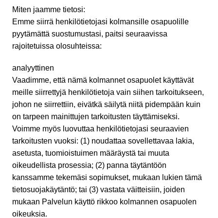
Miten jaamme tietosi:
Emme siirrä henkilötietojasi kolmansille osapuolille
pyytämättä suostumustasi, paitsi seuraavissa
rajoitetuissa olosuhteissa:
analyyttinen
Vaadimme, että nämä kolmannet osapuolet käyttävät
meille siirrettyjä henkilötietoja vain siihen tarkoitukseen,
johon ne siirrettiin, eivätkä säilytä niitä pidempään kuin
on tarpeen mainittujen tarkoitusten täyttämiseksi.
Voimme myös luovuttaa henkilötietojasi seuraavien
tarkoitusten vuoksi: (1) noudattaa sovellettavaa lakia,
asetusta, tuomioistuimen määräystä tai muuta
oikeudellista prosessia; (2) panna täytäntöön
kanssamme tekemäsi sopimukset, mukaan lukien tämä
tietosuojakäytäntö; tai (3) vastata väitteisiin, joiden
mukaan Palvelun käyttö rikkoo kolmannen osapuolen
oikeuksia.