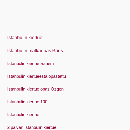
日本語
한국어
Polski
Istanbulin kiertue
Português
Istanbulin matkaopas Baris
Русский
Istanbulin kiertue Sanem
Español
Swedish
Istanbulin kiertueesta opastettu
Türkçe
Istanbulin kiertue opas Ozgen
Український
Istanbulin kiertue 100
Việt
Istanbulin kiertue
2 päivän Istanbulin kiertue