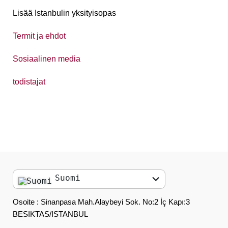
Lisää Istanbulin yksityisopas
Termit ja ehdot
Sosiaalinen media
todistajat
Suomi
English
Osoite : Sinanpasa Mah.Alaybeyi Sok. No:2 İç Kapı:3
BESIKTAS/ISTANBUL
العربية