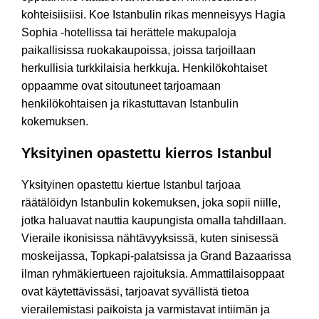
kohteisiisiisi. Koe Istanbulin rikas menneisyys Hagia
Sophia -hotellissa tai herättele makupaloja
paikallisissa ruokakaupoissa, joissa tarjoillaan
herkullisia turkkilaisia herkkuja. Henkilökohtaiset
oppaamme ovat sitoutuneet tarjoamaan
henkilökohtaisen ja rikastuttavan Istanbulin
kokemuksen.
Yksityinen opastettu kierros Istanbul
Yksityinen opastettu kiertue Istanbul tarjoaa
räätälöidyn Istanbulin kokemuksen, joka sopii niille,
jotka haluavat nauttia kaupungista omalla tahdillaan.
Vieraile ikonisissa nähtävyyksissä, kuten sinisessä
moskeijassa, Topkapi-palatsissa ja Grand Bazaarissa
ilman ryhmäkiertueen rajoituksia. Ammattilaisoppaat
ovat käytettävissäsi, tarjoavat syvällistä tietoa
vierailemistasi paikoista ja varmistavat intiimän ja