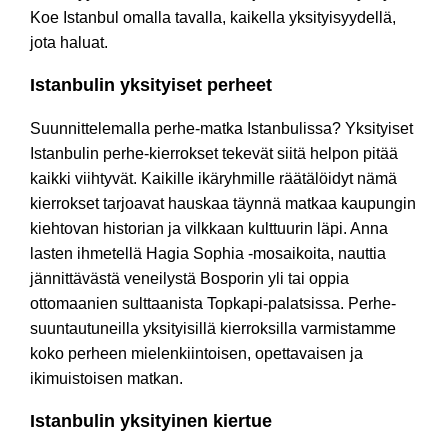
Koe Istanbul omalla tavalla, kaikella yksityisyydellä,
jota haluat.
Istanbulin yksityiset perheet
Suunnittelemalla perhe-matka Istanbulissa? Yksityiset
Istanbulin perhe-kierrokset tekevät siitä helpon pitää
kaikki viihtyvät. Kaikille ikäryhmille räätälöidyt nämä
kierrokset tarjoavat hauskaa täynnä matkaa kaupungin
kiehtovan historian ja vilkkaan kulttuurin läpi. Anna
lasten ihmetellä Hagia Sophia -mosaikoita, nauttia
jännittävästä veneilystä Bosporin yli tai oppia
ottomaanien sulttaanista Topkapi-palatsissa. Perhe-
suuntautuneilla yksityisillä kierroksilla varmistamme
koko perheen mielenkiintoisen, opettavaisen ja
ikimuistoisen matkan.
Istanbulin yksityinen kiertue