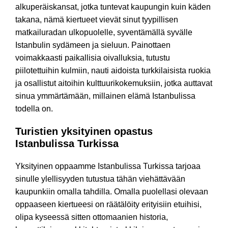
alkuperäiskansat, jotka tuntevat kaupungin kuin käden
takana, nämä kiertueet vievät sinut tyypillisen
matkailuradan ulkopuolelle, syventämällä syvälle
Istanbulin sydämeen ja sieluun. Painottaen
voimakkaasti paikallisia oivalluksia, tutustu
piilotettuihin kulmiin, nauti aidoista turkkilaisista ruokia
ja osallistut aitoihin kulttuurikokemuksiin, jotka auttavat
sinua ymmärtämään, millainen elämä Istanbulissa
todella on.
Turistien yksityinen opastus
Istanbulissa Turkissa
Yksityinen oppaamme Istanbulissa Turkissa tarjoaa
sinulle ylellisyyden tutustua tähän viehättävään
kaupunkiin omalla tahdilla. Omalla puolellasi olevaan
oppaaseen kiertueesi on räätälöity erityisiin etuihisi,
olipa kyseessä sitten ottomaanien historia,