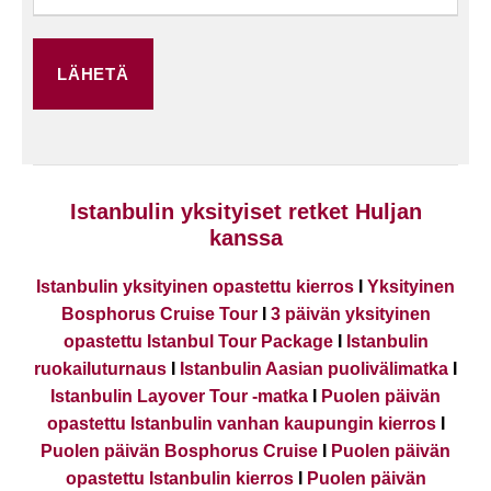
Istanbulin yksityiset retket Huljan
kanssa
Istanbulin yksityinen opastettu kierros
I
Yksityinen
Bosphorus Cruise Tour
I
3 päivän yksityinen
opastettu Istanbul Tour Package
I
Istanbulin
ruokailuturnaus
I
Istanbulin Aasian puolivälimatka
I
Istanbulin Layover Tour -matka
I
Puolen päivän
opastettu Istanbulin vanhan kaupungin kierros
I
Puolen päivän Bosphorus Cruise
I
Puolen päivän
opastettu Istanbulin kierros
I
Puolen päivän