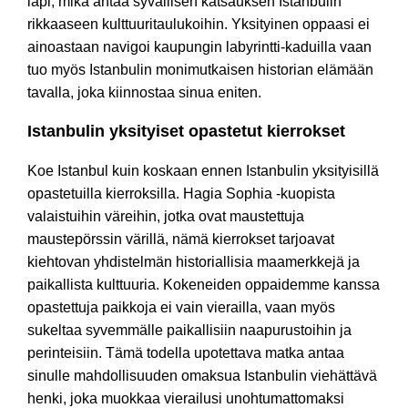
läpi, mikä antaa syvällisen katsauksen Istanbulin
rikkaaseen kulttuuritaulukoihin. Yksityinen oppaasi ei
ainoastaan navigoi kaupungin labyrintti-kaduilla vaan
tuo myös Istanbulin monimutkaisen historian elämään
tavalla, joka kiinnostaa sinua eniten.
Istanbulin yksityiset opastetut kierrokset
Koe Istanbul kuin koskaan ennen Istanbulin yksityisillä
opastetuilla kierroksilla. Hagia Sophia -kuopista
valaistuihin väreihin, jotka ovat maustettuja
maustepörssin värillä, nämä kierrokset tarjoavat
kiehtovan yhdistelmän historiallisia maamerkkejä ja
paikallista kulttuuria. Kokeneiden oppaidemme kanssa
opastettuja paikkoja ei vain vierailla, vaan myös
sukeltaa syvemmälle paikallisiin naapurustoihin ja
perinteisiin. Tämä todella upotettava matka antaa
sinulle mahdollisuuden omaksua Istanbulin viehättävä
henki, joka muokkaa vierailusi unohtumattomaksi