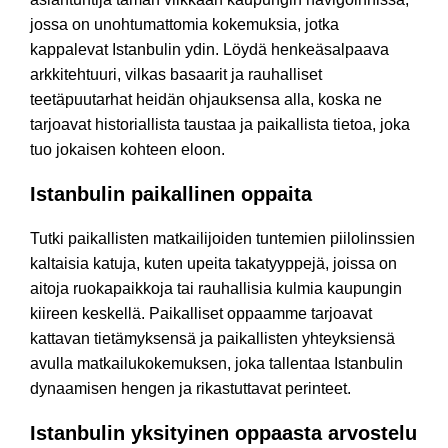
jossa on unohtumattomia kokemuksia, jotka
kappalevat Istanbulin ydin. Löydä henkeäsalpaava
arkkitehtuuri, vilkas basaarit ja rauhalliset
teetäpuutarhat heidän ohjauksensa alla, koska ne
tarjoavat historiallista taustaa ja paikallista tietoa, joka
tuo jokaisen kohteen eloon.
Istanbulin paikallinen oppaita
Tutki paikallisten matkailijoiden tuntemien piilolinssien
kaltaisia katuja, kuten upeita takatyyppejä, joissa on
aitoja ruokapaikkoja tai rauhallisia kulmia kaupungin
kiireen keskellä. Paikalliset oppaamme tarjoavat
kattavan tietämyksensä ja paikallisten yhteyksiensä
avulla matkailukokemuksen, joka tallentaa Istanbulin
dynaamisen hengen ja rikastuttavat perinteet.
Istanbulin yksityinen oppaasta arvostelu