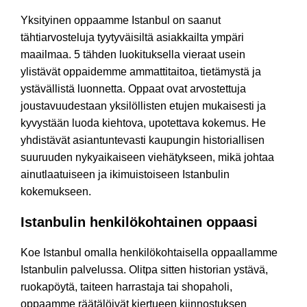
Yksityinen oppaamme Istanbul on saanut
tähtiarvosteluja tyytyväisiltä asiakkailta ympäri
maailmaa. 5 tähden luokituksella vieraat usein
ylistävät oppaidemme ammattitaitoa, tietämystä ja
ystävällistä luonnetta. Oppaat ovat arvostettuja
joustavuudestaan yksilöllisten etujen mukaisesti ja
kyvystään luoda kiehtova, upotettava kokemus. He
yhdistävät asiantuntevasti kaupungin historiallisen
suuruuden nykyaikaiseen viehätykseen, mikä johtaa
ainutlaatuiseen ja ikimuistoiseen Istanbulin
kokemukseen.
Istanbulin henkilökohtainen oppaasi
Koe Istanbul omalla henkilökohtaisella oppaallamme
Istanbulin palvelussa. Olitpa sitten historian ystävä,
ruokapöytä, taiteen harrastaja tai shopaholi,
oppaamme räätälöivät kiertueen kiinnostuksen