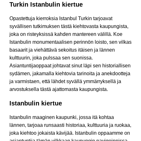
Turkin Istanbulin kiertue
Opastettuja kierroksia Istanbul Turkin tarjoavat
syvällisen tutkimuksen tästä kiehtovasta kaupungista,
joka on risteyksissä kahden mantereen välillä. Koe
Istanbulin monumentaalisen perinnön loisto, sen vilkas
basaarit ja viehättävä sekoitus itäisen ja lännen
kulttuurin, joka pulssaa sen suonissa.
Asiantuntijaoppaat johtavat sinut läpi sen historiallisen
sydämen, jakamalla kiehtovia tarinoita ja anekdootteja
ja varmistaen, että lähdet syvällä ymmärryksellä ja
arvostuksella tästä ajattomasta kaupungista.
Istanbulin kiertue
Istanbulin maaginen kaupunki, jossa itä kohtaa
lännen, tarjoaa runsaasti historiaa, kulttuuria ja ruokaa,
joka kiehtoo jokaista kävijää. Istanbulin oppaamme on
asiantuntija tämän vilkkaan kaupungin navigoinnissa,