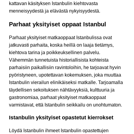
kattavan käsityksen Istanbulin kiehtovasta
menneisyydestä ja elävästä nykyisyydestä.
Parhaat yksityiset oppaat Istanbul
Parhaat yksityiset matkaoppaat Istanbulissa ovat
jatkuvasti parhaita, koska heillä on laaja tietämys,
kiehtova tarina ja poikkeuksellinen palvelu.
Vähemmän tunnetuista historiallisista kohteista
parhaisiin paikallisiin ravintoloihin, he tarjoavat hyvin
pyöristyneen, upotettavan kokemuksen, joka muuttaa
Istanbulin vierailun elinikäiseksi matkalle. Tarjoamalla
täydellisen sekoituksen nähtävyyksiä, kulttuuria ja
gastronomiaa, parhaat yksityiset matkaoppaat
varmistavat, että Istanbulin seikkailu on unohtumaton.
Istanbulin yksityiset opastetut kierrokset
Löydä Istanbulin ihmeet Istanbulin opastettujen