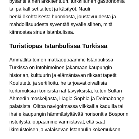
bysanttilainen arkkitehtuuri, turkkilainen gastronomia
tai paikalliset taiteet ja käsityöt. Nauti
henkilökohtaisesta huomiosta, joustavuudesta ja
mahdollisuudesta syventää syvälle siihen, mitä
kiinnostaa sinua Istanbulissa.
Turistiopas Istanbulissa Turkissa
Ammattitaitoinen matkaoppaamme Istanbulissa
Turkissa on intohimoinen jakamaan kaupungin
historian, kulttuurin ja elämäntavan rikkaat tapetit.
Koulutettu ja sertifioitu, he tarjoavat oivallisia
kertomuksia ikonisista nähtävyyksistä, kuten Sultan
Ahmedin moskeijasta, Hagia Sophia ja Dolmabahçe-
palatsista. Olitpa navigoimassa vilkkailla kaduilla tai
ihaile kaupungin hämmästyttävää horisonttia Bosporin
risteilystä, oppaamme varmistavat, että saat
ikimuistoisen ja valaisevan Istanbulin kokemuksen.