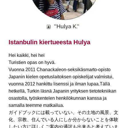
Istanbulin kiertueesta Hulya
Hei kaikki, hei hei
Turistien opas on hyvä.
Vuonna 2011 Chanackaleon-seksikäsmarto-opisto
Japanin kielen opetuslaitoksen opiskelijat valmistui,
vuonna 2012 hankittu lisenssi ja ilman lupaa.Tällä
hetkellä, Turkin läsnä Japanin yrityksen tietotekniikan
osastolla, työskentelen henkilökunnan kanssa ja
samalla teemme matkailua.
ガイドブックには載っていない、その土地の風景、文
化、宗教、住んでいる人にしか分からないことを体験
したい方に詳しくご案内や通訳も出来ると考えていま