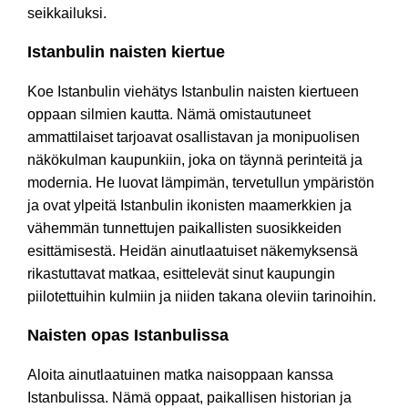
seikkailuksi.
Istanbulin naisten kiertue
Koe Istanbulin viehätys Istanbulin naisten kiertueen
oppaan silmien kautta. Nämä omistautuneet
ammattilaiset tarjoavat osallistavan ja monipuolisen
näkökulman kaupunkiin, joka on täynnä perinteitä ja
modernia. He luovat lämpimän, tervetullun ympäristön
ja ovat ylpeitä Istanbulin ikonisten maamerkkien ja
vähemmän tunnettujen paikallisten suosikkeiden
esittämisestä. Heidän ainutlaatuiset näkemyksensä
rikastuttavat matkaa, esittelevät sinut kaupungin
piilotettuihin kulmiin ja niiden takana oleviin tarinoihin.
Naisten opas Istanbulissa
Aloita ainutlaatuinen matka naisoppaan kanssa
Istanbulissa. Nämä oppaat, paikallisen historian ja