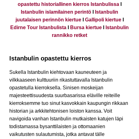
opastettu historiallinen kierros Istanbulissa
I
Istanbulin islamilainen perintö
I
Istanbulin
juutalaisen perinnön kiertue
I
Gallipoli kiertue
I
Edirne Tour Istanbulista
I
Bursa kiertue
I
Istanbulin
rannikko retket
Istanbulin opastettu kierros
Sukella Istanbulin kiehtovaan kauneuteen ja
vilkkaaseen kulttuuriin rikastuttavalla Istanbulin
opastetulla kierroksella. Sinisen moskeijan
majesteettisuudesta suurbasarissa eläville reiteille
kierroksemme tuo sinut kasvokkain kaupungin rikkaan
historian ja arkkitehtonisen loiston kanssa. Voit
navigoida vanhan Istanbulin mutkaisten katujen läpi
todistamassa bysanttilaisten ja ottomaanien
vaikutusten sulautumista, jotka antavat tälle