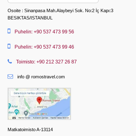
English
Osoite : Sinanpasa Mah.Alaybeyi Sok. No:2 İç Kapı:3
BESIKTAS/ISTANBUL
العربية
中文
Puhelin: +90 537 473 99 56
Dansk
Puhelin: +90 537 473 99 46
Nederlands
Toimisto: +90 212 327 26 87
Slovenská
info @ romostravel.com
Suomi
Français
Deutsch
Ελληνική
हिंदी
Matkatoimisto A-13114
Magyar