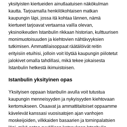
yksityisten kiertueiden ainutlaatuisen näkökulman
kautta. Tarjoamalla henkilökohtaisen matkan
kaupungin läpi, jossa itä kohtaa lännen, nämä
kiertueet tarjoavat vertaansa vailla olevan,
yksinoikeuden Istanbulin rikkaan historian, kulttuurisen
monimuotoisuuden ja kiehtovien nähtävyyksien
tutkimisen. Ammattilaisoppaat räätälöivät reitin
erityisiin etuihisi, jolloin voit löytää kaupungin piilotetut
jalokivet omalla tahdillasi, mikä tekee jokaisesta
Istanbulin hetkestä ikimuistoisen.
Istanbulin yksityinen opas
Yksityisen oppaan Istanbulin avulla voit tutustua
kaupungin menneisyyden ja nykyisyyden kiehtovaan
kertomukseen. Osaavat ja ammattitaitoiset oppaamme
kävelevät kanssasi vuosisatojen ajan vanhojen
moskeijoiden, vilkkaiden basaarien ja torninpalatsien