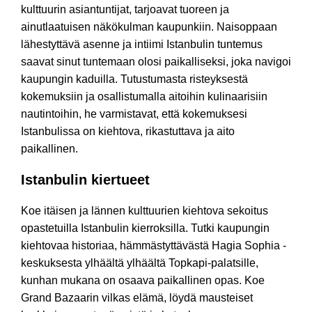
kulttuurin asiantuntijat, tarjoavat tuoreen ja
ainutlaatuisen näkökulman kaupunkiin. Naisoppaan
lähestyttävä asenne ja intiimi Istanbulin tuntemus
saavat sinut tuntemaan olosi paikalliseksi, joka navigoi
kaupungin kaduilla. Tutustumasta risteyksestä
kokemuksiin ja osallistumalla aitoihin kulinaarisiin
nautintoihin, he varmistavat, että kokemuksesi
Istanbulissa on kiehtova, rikastuttava ja aito
paikallinen.
Istanbulin kiertueet
Koe itäisen ja lännen kulttuurien kiehtova sekoitus
opastetuilla Istanbulin kierroksilla. Tutki kaupungin
kiehtovaa historiaa, hämmästyttävästä Hagia Sophia -
keskuksesta ylhäältä ylhäältä Topkapi-palatsille,
kunhan mukana on osaava paikallinen opas. Koe
Grand Bazaarin vilkas elämä, löydä mausteiset