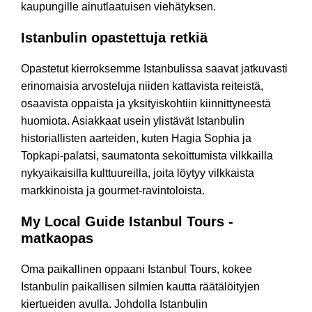
kaupungille ainutlaatuisen viehätyksen.
Istanbulin opastettuja retkiä
Opastetut kierroksemme Istanbulissa saavat jatkuvasti
erinomaisia arvosteluja niiden kattavista reiteistä,
osaavista oppaista ja yksityiskohtiin kiinnittyneestä
huomiota. Asiakkaat usein ylistävät Istanbulin
historiallisten aarteiden, kuten Hagia Sophia ja
Topkapi-palatsi, saumatonta sekoittumista vilkkailla
nykyaikaisilla kulttuureilla, joita löytyy vilkkaista
markkinoista ja gourmet-ravintoloista.
My Local Guide Istanbul Tours -
matkaopas
Oma paikallinen oppaani Istanbul Tours, kokee
Istanbulin paikallisen silmien kautta räätälöityjen
kiertueiden avulla. Johdolla Istanbulin