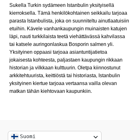
Sukella Turkin sydämeen Istanbulin yksityisellä
kierroksella. Tämä henkilökohtainen seikkailu tarjoaa
parasta Istanbulista, joka on suunniteltu ainutlaatuisiin
etuihin. Kävele vanhankaupungin muinaisten katujen
läpi, nauti turkkilaista teetä viehättävässä kahvilassa
tai katsele auringonlaskua Bosporin salmen yli.
Yksityinen oppaasi tarjoaa asiantuntijatietoa
jokaisesta kohteesta, paljastaen kaupungin rikkaan
historian ja vilkkaan kulttuurin. Oletpa kiinnostunut
arkkitehtuurista, keittiöstä tai historiasta, Istanbulin
yksityinen kiertue tarjoaa vertaansa vailla olevan
matkan tähän kiehtovaan kaupunkiin.
Suomi