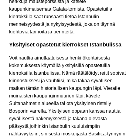
herkkuja maustepörssistä ja katsele
kaupunkimaisemaa Galata-tornista. Opastetuilla
kierroksilla saat runsaasti tietoa Istanbulin
menneisyydestä ja nykyisyydestä, joka on täynnä
kiehtovia tarinoita ja perinteitä.
Yksityiset opastetut kierrokset Istanbulissa
Voit nauttia ainutlaatuisesta henkilökohtaisesta
kokemuksesta käymällä yksityisillä opastetuilla
kierroksilla Istanbulissa. Nämä räätälöidyt reitit sopivat
kiinnostuksesi ja vauhtiisi, mikä takaa syvällisen
matkan tämän historiallisen kaupungin läpi. Vieraile
muinaisten kaupunginmuurien läpi, kävele
Sultanahmetin alueella tai ota yksityinen risteily
Bosporin varrella. Yksityisen oppaan kanssa nauttia
syvällisestä näkemyksestä ja takana olevasta
pääsystä joihinkin Istanbulin kuuluisimpiin
nähtävyyksiin, sinisestä moskeijasta Basilica-tynnyriin.