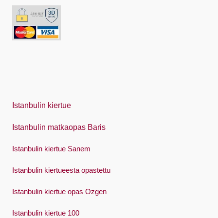
Indonesia
Italiano
日本語
한국어
Polski
Istanbulin kiertue
Português
Istanbulin matkaopas Baris
Русский
Istanbulin kiertue Sanem
Español
Swedish
Istanbulin kiertueesta opastettu
Türkçe
Istanbulin kiertue opas Ozgen
Український
Istanbulin kiertue 100