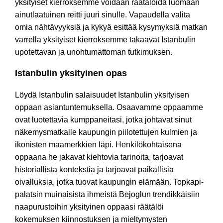
yksityiset kierroksemme voidaan räätälöidä luomaan
ainutlaatuinen reitti juuri sinulle. Vapaudella valita
omia nähtävyyksiä ja kykyä esittää kysymyksiä matkan
varrella yksityiset kierroksemme takaavat Istanbulin
upotettavan ja unohtumattoman tutkimuksen.
Istanbulin yksityinen opas
Löydä Istanbulin salaisuudet Istanbulin yksityisen
oppaan asiantuntemuksella. Osaavamme oppaamme
ovat luotettavia kumppaneitasi, jotka johtavat sinut
näkemysmatkalle kaupungin piilotettujen kulmien ja
ikonisten maamerkkien läpi. Henkilökohtaisena
oppaana he jakavat kiehtovia tarinoita, tarjoavat
historiallista kontekstia ja tarjoavat paikallisia
oivalluksia, jotka tuovat kaupungin elämään. Topkapi-
palatsin muinaisista ihmeistä Bejoglun trendikkäisiin
naapurustoihin yksityinen oppaasi räätälöi
kokemuksen kiinnostuksen ja mieltymysten