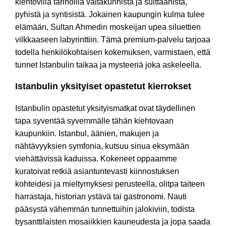
kiehtovilla tarinoilla valtakunnista ja sulttaanista,
pyhistä ja syntisistä. Jokainen kaupungin kulma tulee
elämään, Sultan Ahmedin moskeijan upea siluettien
vilkkaaseen labyrinttiin. Tämä premium-palvelu tarjoaa
todella henkilökohtaisen kokemuksen, varmistaen, että
tunnet Istanbulin taikaa ja mysteeriä joka askeleella.
Istanbulin yksityiset opastetut kierrokset
Istanbulin opastetut yksityismatkat ovat täydellinen
tapa syventää syvemmälle tähän kiehtovaan
kaupunkiin. Istanbul, äänien, makujen ja
nähtävyyksien symfonia, kutsuu sinua eksymään
viehättävissä kaduissa. Kokeneet oppaamme
kuratoivat retkiä asiantuntevasti kiinnostuksen
kohteidesi ja mieltymyksesi perusteella, olitpa taiteen
harrastaja, historian ystävä tai gastronomi. Nauti
pääsystä vähemmän tunnettuihin jalokiviin, todista
bysanttilaisten mosaiikkien kauneudesta ja jopa saada