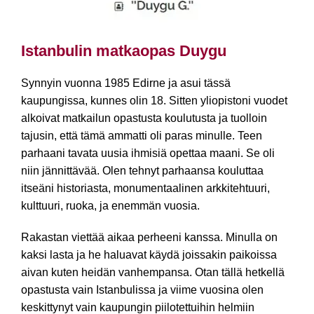
Istanbulin matkaopas Duygu
Synnyin vuonna 1985 Edirne ja asui tässä
kaupungissa, kunnes olin 18. Sitten yliopistoni vuodet
alkoivat matkailun opastusta koulutusta ja tuolloin
tajusin, että tämä ammatti oli paras minulle. Teen
parhaani tavata uusia ihmisiä opettaa maani. Se oli
niin jännittävää. Olen tehnyt parhaansa kouluttaa
itseäni historiasta, monumentaalinen arkkitehtuuri,
kulttuuri, ruoka, ja enemmän vuosia.
Rakastan viettää aikaa perheeni kanssa. Minulla on
kaksi lasta ja he haluavat käydä joissakin paikoissa
aivan kuten heidän vanhempansa. Otan tällä hetkellä
opastusta vain Istanbulissa ja viime vuosina olen
keskittynyt vain kaupungin piilotettuihin helmiin