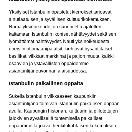
Yksityiset Istanbulin opastetut kierrokset tarjoavat
ainutlaatuisen ja syvällisen kulttuurikokemuksen.
Nämä yksinoikeudet on suunniteltu ajatellen
kattamaan Istanbulin ikoniset nähtävyydet sekä sen
lyömättömät nähtävyydet. Nauti yksinoikeudesta
upeisiin ottomaanipalatsit, kiehtovat bysanttilaiset
basilikat, vilkkaat markkinat ja paljon muuta, kaikki
osaavien ja ystävällisten oppaidemme
asiantuntijaneuvonnan alaisuudessa.
Istanbulin paikallinen oppaita
Sukella Istanbulin vilkkaaseen kaupunkiin
asiantuntijana toimivan Istanbulin paikallisen oppaan
avulla. Kaupungin historian, kulttuurin ja piilotettujen
jalokivien syvällisellä tuntemisella paikalliset
oppaamme tarjoavat henkilökohtaisen kokemuksen,