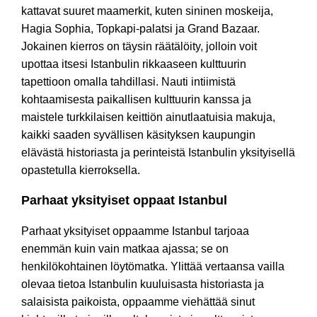
kattavat suuret maamerkit, kuten sininen moskeija,
Hagia Sophia, Topkapi-palatsi ja Grand Bazaar.
Jokainen kierros on täysin räätälöity, jolloin voit
upottaa itsesi Istanbulin rikkaaseen kulttuurin
tapettioon omalla tahdillasi. Nauti intiimistä
kohtaamisesta paikallisen kulttuurin kanssa ja
maistele turkkilaisen keittiön ainutlaatuisia makuja,
kaikki saaden syvällisen käsityksen kaupungin
elävästä historiasta ja perinteistä Istanbulin yksityisellä
opastetulla kierroksella.
Parhaat yksityiset oppaat Istanbul
Parhaat yksityiset oppaamme Istanbul tarjoaa
enemmän kuin vain matkaa ajassa; se on
henkilökohtainen löytömatka. Ylittää vertaansa vailla
olevaa tietoa Istanbulin kuuluisasta historiasta ja
salaisista paikoista, oppaamme viehättää sinut