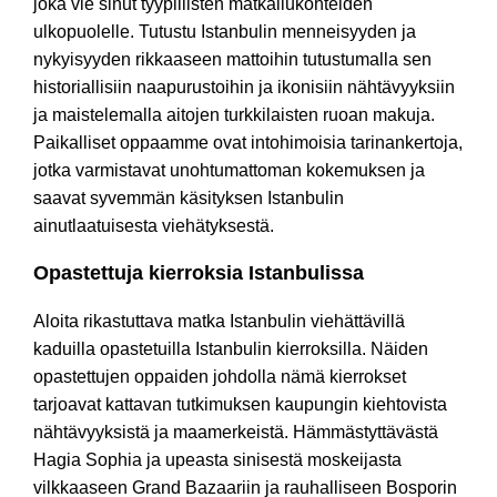
joka vie sinut tyypillisten matkailukohteiden
ulkopuolelle. Tutustu Istanbulin menneisyyden ja
nykyisyyden rikkaaseen mattoihin tutustumalla sen
historiallisiin naapurustoihin ja ikonisiin nähtävyyksiin
ja maistelemalla aitojen turkkilaisten ruoan makuja.
Paikalliset oppaamme ovat intohimoisia tarinankertoja,
jotka varmistavat unohtumattoman kokemuksen ja
saavat syvemmän käsityksen Istanbulin
ainutlaatuisesta viehätyksestä.
Opastettuja kierroksia Istanbulissa
Aloita rikastuttava matka Istanbulin viehättävillä
kaduilla opastetuilla Istanbulin kierroksilla. Näiden
opastettujen oppaiden johdolla nämä kierrokset
tarjoavat kattavan tutkimuksen kaupungin kiehtovista
nähtävyyksistä ja maamerkeistä. Hämmästyttävästä
Hagia Sophia ja upeasta sinisestä moskeijasta
vilkkaaseen Grand Bazaariin ja rauhalliseen Bosporin