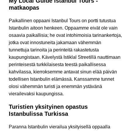
My Local Guide Istanbul Tours -
matkaopas
Paikallinen oppaani Istanbul Tours on portti tutustua
Istanbulin aitoon henkeen. Oppaamme eivät ole vain
osaavia paikallisia; he ovat intohimoisia tarinankertoja,
jotka ovat innostuneita jakamaan vähemmän
tunnettuja tarinoita ja perinteitä rakastetusta
kaupungistaan. Kävelystä Istiklal Streetillä nauttimaan
perinteisestä turkkilaisesta teestä paikallisessa
kahvilassa, kierroksemme antavat sinun elää päivän
todellisen Istanbulin elämässä. Kanssamme tunnet
olosi vähemmän turisti ja enemmän ystävänä
vierailevaksi kaupungissa.
Turistien yksityinen opastus
Istanbulissa Turkissa
Paranna Istanbulin vierailua yksityisellä oppaalla