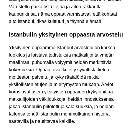
Varustettu paikallista tietoa ja aitoa rakkautta
kaupunkinsa, nämä oppaat varmistavat, että kohtaat
aito Istanbul, rikas kulttuuri ja täynnä elämää.
Istanbulin yksityinen oppaasta arvostelu
Yksityinen oppaamme Istanbul arvostelu on korkea
luokitus ja loistava todistuksia matkailijoilta ympäri
maailmaa, puhumalla volyymit heidän merkittäviä
kokemuksia. Oppaat ovat kiitetty syvällistä tietoa,
moitteeton palvelu, ja kyky räätälöidä retkiä
yksilöllisten etujen ja mieltymysten mukaan. Arviot
korostavat usein yksityisten oppaiden kyky ohittaa
matkailijoiden väkijoukkoja, heidän innostuksensa
jakaa Istanbulin piilotettuja salaisuuksia, ja heidän
taitonsa tehdä Istanbulin monimutkainen historia
saatavilla ja nautittavaa kaikille.