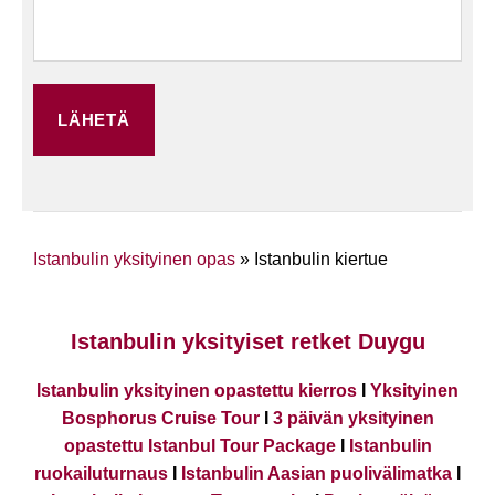
Istanbulin yksityinen opas
»
Istanbulin kiertue
Istanbulin yksityiset retket Duygu
Istanbulin yksityinen opastettu kierros
I
Yksityinen
Bosphorus Cruise Tour
I
3 päivän yksityinen
opastettu Istanbul Tour Package
I
Istanbulin
ruokailuturnaus
I
Istanbulin Aasian puolivälimatka
I