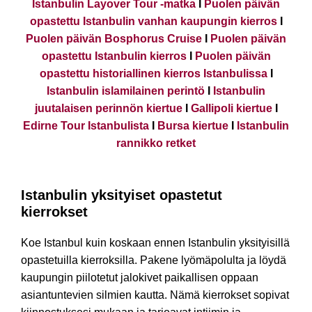
Istanbulin Layover Tour -matka
I
Puolen päivän
opastettu Istanbulin vanhan kaupungin kierros
I
Puolen päivän Bosphorus Cruise
I
Puolen päivän
opastettu Istanbulin kierros
I
Puolen päivän
opastettu historiallinen kierros Istanbulissa
I
Istanbulin islamilainen perintö
I
Istanbulin
juutalaisen perinnön kiertue
I
Gallipoli kiertue
I
Edirne Tour Istanbulista
I
Bursa kiertue
I
Istanbulin
rannikko retket
Istanbulin yksityiset opastetut
kierrokset
Koe Istanbul kuin koskaan ennen Istanbulin yksityisillä
opastetuilla kierroksilla. Pakene lyömäpolulta ja löydä
kaupungin piilotetut jalokivet paikallisen oppaan
asiantuntevien silmien kautta. Nämä kierrokset sopivat