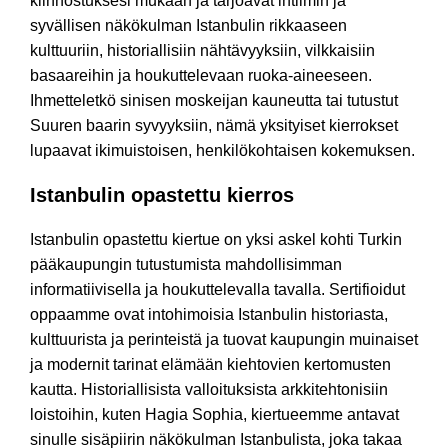
kiinnostuksesi mukaan ja tarjoavat intiimin ja
syvällisen näkökulman Istanbulin rikkaaseen
kulttuuriin, historiallisiin nähtävyyksiin, vilkkaisiin
basaareihin ja houkuttelevaan ruoka-aineeseen.
Ihmetteletkö sinisen moskeijan kauneutta tai tutustut
Suuren baarin syvyyksiin, nämä yksityiset kierrokset
lupaavat ikimuistoisen, henkilökohtaisen kokemuksen.
Istanbulin opastettu kierros
Istanbulin opastettu kiertue on yksi askel kohti Turkin
pääkaupungin tutustumista mahdollisimman
informatiivisella ja houkuttelevalla tavalla. Sertifioidut
oppaamme ovat intohimoisia Istanbulin historiasta,
kulttuurista ja perinteistä ja tuovat kaupungin muinaiset
ja modernit tarinat elämään kiehtovien kertomusten
kautta. Historiallisista valloituksista arkkitehtonisiin
loistoihin, kuten Hagia Sophia, kiertueemme antavat
sinulle sisäpiirin näkökulman Istanbulista, joka takaa