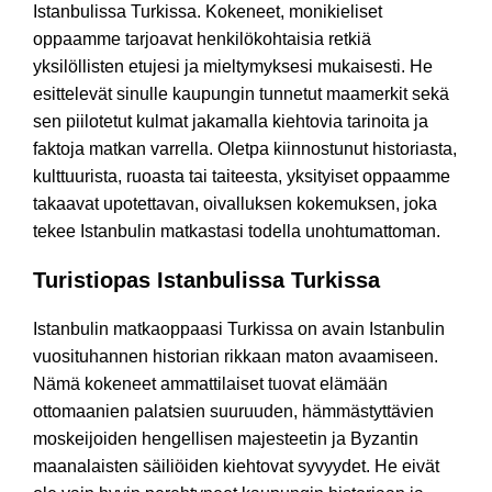
Istanbulissa Turkissa. Kokeneet, monikieliset
oppaamme tarjoavat henkilökohtaisia retkiä
yksilöllisten etujesi ja mieltymyksesi mukaisesti. He
esittelevät sinulle kaupungin tunnetut maamerkit sekä
sen piilotetut kulmat jakamalla kiehtovia tarinoita ja
faktoja matkan varrella. Oletpa kiinnostunut historiasta,
kulttuurista, ruoasta tai taiteesta, yksityiset oppaamme
takaavat upotettavan, oivalluksen kokemuksen, joka
tekee Istanbulin matkastasi todella unohtumattoman.
Turistiopas Istanbulissa Turkissa
Istanbulin matkaoppaasi Turkissa on avain Istanbulin
vuosituhannen historian rikkaan maton avaamiseen.
Nämä kokeneet ammattilaiset tuovat elämään
ottomaanien palatsien suuruuden, hämmästyttävien
moskeijoiden hengellisen majesteetin ja Byzantin
maanalaisten säiliöiden kiehtovat syvyydet. He eivät