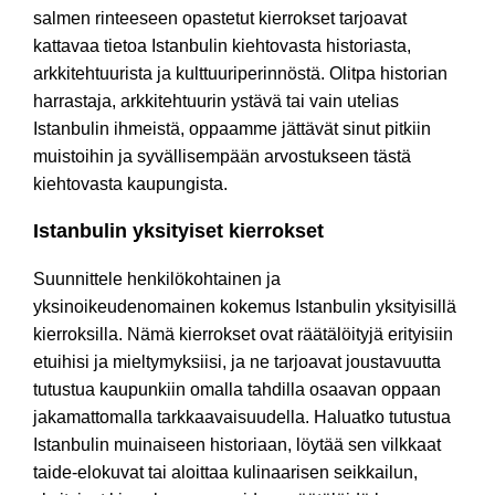
salmen rinteeseen opastetut kierrokset tarjoavat
kattavaa tietoa Istanbulin kiehtovasta historiasta,
arkkitehtuurista ja kulttuuriperinnöstä. Olitpa historian
harrastaja, arkkitehtuurin ystävä tai vain utelias
Istanbulin ihmeistä, oppaamme jättävät sinut pitkiin
muistoihin ja syvällisempään arvostukseen tästä
kiehtovasta kaupungista.
Istanbulin yksityiset kierrokset
Suunnittele henkilökohtainen ja
yksinoikeudenomainen kokemus Istanbulin yksityisillä
kierroksilla. Nämä kierrokset ovat räätälöityjä erityisiin
etuihisi ja mieltymyksiisi, ja ne tarjoavat joustavuutta
tutustua kaupunkiin omalla tahdilla osaavan oppaan
jakamattomalla tarkkaavaisuudella. Haluatko tutustua
Istanbulin muinaiseen historiaan, löytää sen vilkkaat
taide-elokuvat tai aloittaa kulinaarisen seikkailun,