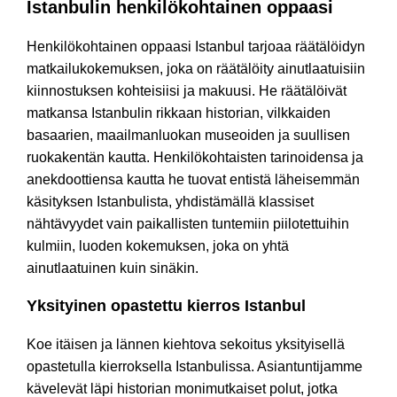
Istanbulin henkilökohtainen oppaasi
Henkilökohtainen oppaasi Istanbul tarjoaa räätälöidyn
matkailukokemuksen, joka on räätälöity ainutlaatuisiin
kiinnostuksen kohteisiisi ja makuusi. He räätälöivät
matkansa Istanbulin rikkaan historian, vilkkaiden
basaarien, maailmanluokan museoiden ja suullisen
ruokakentän kautta. Henkilökohtaisten tarinoidensa ja
anekdoottiensa kautta he tuovat entistä läheisemmän
käsityksen Istanbulista, yhdistämällä klassiset
nähtävyydet vain paikallisten tuntemiin piilotettuihin
kulmiin, luoden kokemuksen, joka on yhtä
ainutlaatuinen kuin sinäkin.
Yksityinen opastettu kierros Istanbul
Koe itäisen ja lännen kiehtova sekoitus yksityisellä
opastetulla kierroksella Istanbulissa. Asiantuntijamme
kävelevät läpi historian monimutkaiset polut, jotka