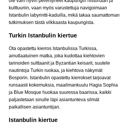
ole vain hyvin perehtyneet kaupungin historiaan ja
kulttuuriin, vaan myös varustettuja navigoimaan
Istanbulin labyrintti-kaduilla, mikä takaa saumattoman
tutkimuksen tästä vilkkaasta kaupungista.
Turkin Istanbulin kiertue
Ota opastettu kierros Istanbulissa Turkissa,
ainutlaatuinen matka, joka kudottaa kiehtovien
tarinoiden sulttaanit ja Byzantian keisarit, suutele
nautintoja Turkin ruokaa, ja kiehtova näkymät
Bosporin. Istanbulin opastettu kierrokset tarjoavat
runsaasti kokemuksia, maailmankuulu Hagia Sophia
ja Blue Mosque huokaa suuressa baarissa, kaikki
paljastetaan sinulle läpi asiantunteva silmät
paikallisen asiantuntijan.
Istanbulin kiertue