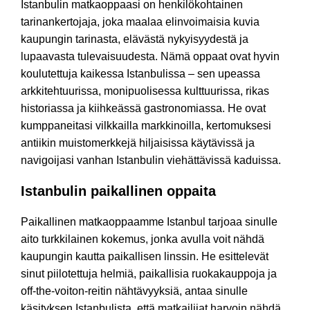
Istanbulin matkaoppaasi on henkilökohtainen
tarinankertojaja, joka maalaa elinvoimaisia kuvia
kaupungin tarinasta, elävästä nykyisyydestä ja
lupaavasta tulevaisuudesta. Nämä oppaat ovat hyvin
koulutettuja kaikessa Istanbulissa – sen upeassa
arkkitehtuurissa, monipuolisessa kulttuurissa, rikas
historiassa ja kiihkeässä gastronomiassa. He ovat
kumppaneitasi vilkkailla markkinoilla, kertomuksesi
antiikin muistomerkkejä hiljaisissa käytävissä ja
navigoijasi vanhan Istanbulin viehättävissä kaduissa.
Istanbulin paikallinen oppaita
Paikallinen matkaoppaamme Istanbul tarjoaa sinulle
aito turkkilainen kokemus, jonka avulla voit nähdä
kaupungin kautta paikallisen linssin. He esittelevät
sinut piilotettuja helmiä, paikallisia ruokakauppoja ja
off-the-voiton-reitin nähtävyyksiä, antaa sinulle
käsityksen Istanbulista, että matkailijat harvoin nähdä.