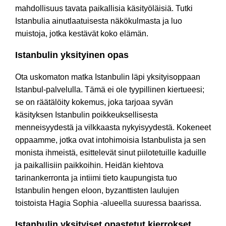
mahdollisuus tavata paikallisia käsityöläisiä. Tutki
Istanbulia ainutlaatuisesta näkökulmasta ja luo
muistoja, jotka kestävät koko elämän.
Istanbulin yksityinen opas
Ota uskomaton matka Istanbulin läpi yksityisoppaan
Istanbul-palvelulla. Tämä ei ole tyypillinen kiertueesi;
se on räätälöity kokemus, joka tarjoaa syvän
käsityksen Istanbulin poikkeuksellisesta
menneisyydestä ja vilkkaasta nykyisyydestä. Kokeneet
oppaamme, jotka ovat intohimoisia Istanbulista ja sen
monista ihmeistä, esittelevät sinut piilotetuille kaduille
ja paikallisiin paikkoihin. Heidän kiehtova
tarinankerronta ja intiimi tieto kaupungista tuo
Istanbulin hengen eloon, byzanttisten laulujen
toistoista Hagia Sophia -alueella suuressa baarissa.
Istanbulin yksityiset opastetut kierrokset