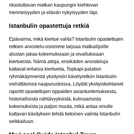
rikastuttavan matkan kaupungin kiehtovan
menneisyyden ja elävän nykyisyyden läpi.
Istanbulin opastettuja retkiä
Epävarma, mikä kiertue valita? Istanbulin opastettujen
retkien arvostelu-osiomme tarjoaa matkailijoille
alustan jakaa kokemuksiaan ja oivalluksiaan
kiertueista. Nämä aitoja, ensikäden arvosteluja
kattavat erilaisia kiertueita, Topkapi-palatsin
ryhmäkäynneistä yksityisiin kävelyretkiin Istanbulin
viehättävissä naapurustoissa. Löydät yksityiskohtaiset
raportit opastettujen oppaiden asiantuntemuksesta,
historiallisista nähtävyyksistä, kulinaarisista
kokemuksista ja paljon muuta, mikä antaa sinulle
kattavan käsityksen tehdä tietoinen valinta Istanbulin
seikkailuun.