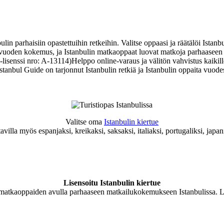
ulin parhaisiin opastettuihin retkeihin. Valitse oppaasi ja räätälöi Istanbu
0+ vuoden kokemus, ja Istanbulin matkaoppaat luovat matkoja parhaasee
-lisenssi nro: A-13114)Helppo online-varaus ja välitön vahvistus kaikil
Istanbul Guide on tarjonnut Istanbulin retkiä ja Istanbulin oppaita vuode
Valitse oma
Istanbulin kiertue
villa myös espanjaksi, kreikaksi, saksaksi, italiaksi, portugaliksi, japani
Lisensoitu Istanbulin kiertue
n matkaoppaiden avulla parhaaseen matkailukokemukseen Istanbulissa. Lu