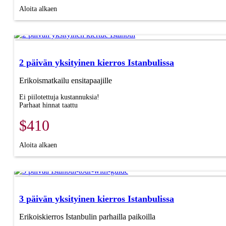
Aloita alkaen
2 päivän yksityinen kierros Istanbulissa
Erikoismatkailu ensitapaajille
Ei piilotettuja kustannuksia!
Parhaat hinnat taattu
$410
Aloita alkaen
3 päivän yksityinen kierros Istanbulissa
Erikoiskierros Istanbulin parhailla paikoilla