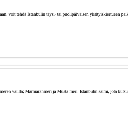
aan, voit tehdä Istanbulin täysi- tai puolipäiväisen yksityiskiertueen pa
n meren välillä; Marmaranmeri ja Musta meri. Istanbulin salmi, jota ku