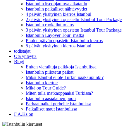
Istanbulin itseohjautuva aikataulu
Istanbulin paikalliset nähtävyydet
4 päivän yksityinen kierros Istanbul
2 päivän yksityinen opastettu Istanbul Tour Package
Istanbulin ruokailuturnaus
3 päivän yksityinen opastettu Istanbul Tour Package
Istanbulin Layover Tour -matka
Puolen päivän opastettu Istanbulin kierros
5 päivän yksityinen kierros Istanbul
todistajat
Ota yhteyttä
Blogi
Eniten vierailtuja paikkoja Istanbulissa
Istanbulin piilotetut paikat
Miksi Istanbul ei ole Turkin pääkaupunki?
Istanbulin kiertue
Mikä on Tour Guide?
Miten tulla matkaoppaaksi Turkissa?
Istanbulin aasialainen puoli
Parhaat paikat perheille Istanbulissa
Paikalliset maut Istanbulissa
F.A.Ks on