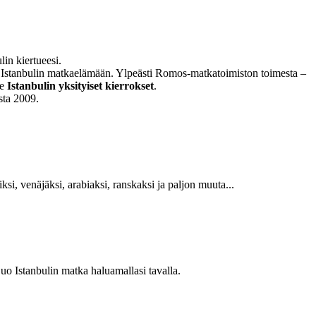
lin kiertueesi.
n Istanbulin matkaelämään. Ylpeästi Romos-matkatoimiston toimesta –
le
Istanbulin yksityiset kierrokset
.
sta 2009.
ksi, venäjäksi, arabiaksi, ranskaksi ja paljon muuta...
o Istanbulin matka haluamallasi tavalla.