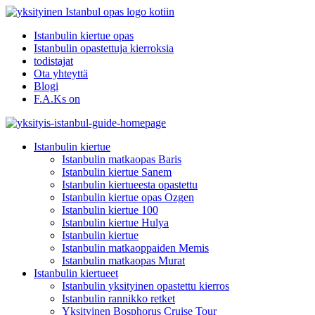
Istanbulin kiertue opas
Istanbulin opastettuja kierroksia
todistajat
Ota yhteyttä
Blogi
F.A.Ks on
Istanbulin kiertue
Istanbulin matkaopas Baris
Istanbulin kiertue Sanem
Istanbulin kiertueesta opastettu
Istanbulin kiertue opas Ozgen
Istanbulin kiertue 100
Istanbulin kiertue Hulya
Istanbulin kiertue
Istanbulin matkaoppaiden Memis
Istanbulin matkaopas Murat
Istanbulin kiertueet
Istanbulin yksityinen opastettu kierros
Istanbulin rannikko retket
Yksityinen Bosphorus Cruise Tour