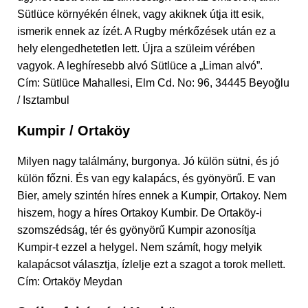
Sütlüce környékén élnek, vagy akiknek útja itt esik,
ismerik ennek az ízét. A Rugby mérkőzések után ez a
hely elengedhetetlen lett. Újra a szüleim vérében
vagyok. A leghíresebb alvó Sütlüce a „Liman alvó”.
Cím: Sütlüce Mahallesi, Elm Cd. No: 96, 34445 Beyoğlu
/ Isztambul
Kumpir / Ortaköy
Milyen nagy találmány, burgonya. Jó külön sütni, és jó
külön főzni. És van egy kalapács, és gyönyörű. E van
Bier, amely szintén híres ennek a Kumpir, Ortakoy. Nem
hiszem, hogy a híres Ortakoy Kumbir. De Ortaköy-i
szomszédság, tér és gyönyörű Kumpir azonosítja
Kumpir-t ezzel a helygel. Nem számít, hogy melyik
kalapácsot választja, ízlelje ezt a szagot a torok mellett.
Cím: Ortaköy Meydan