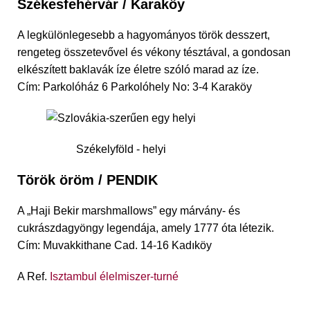
Székesfehérvár / Karaköy
A legkülönlegesebb a hagyományos török desszert,
rengeteg összetevővel és vékony tésztával, a gondosan
elkészített baklavák íze életre szóló marad az íze.
Cím: Parkolóház 6 Parkolóhely No: 3-4 Karaköy
Székelyföld - helyi
Török öröm / PENDIK
A „Haji Bekir marshmallows” egy márvány- és
cukrászdagyöngy legendája, amely 1777 óta létezik.
Cím: Muvakkithane Cad. 14-16 Kadıköy
A Ref.
Isztambul élelmiszer-turné