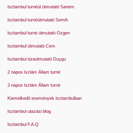
한국어
Isztambul turnéút útmutató Sanem
Polski
Isztambul turnéútmutató Semih
Português
Isztambul turné útmutató Ozgen
Русский
Isztambul útmutató Cem
Español
Swedish
Isztambul túraútmutató Duygu
Türkçe
2 napos Iszlám Állam turné
Український
3 napos Iszlám Állam turné
Việt
Kiemelkedő események Isztambulban
Isztambul utazási blog
Isztambul F.A.Q