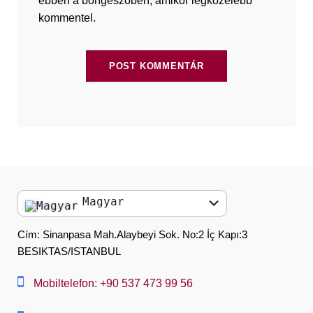
ebben a böngészőben, amikor legközelebb
kommentel.
Magyar
English
Cím: Sinanpasa Mah.Alaybeyi Sok. No:2 İç Kapı:3
BESIKTAS/ISTANBUL
العربية
中文
Mobiltelefon: +90 537 473 99 56
Dansk