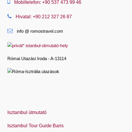
Mobiltelefon: +90 537 473 99 46
Nederlands
Hivatal: +90 212 327 26 87
Slovenská
info @ romostravel.com
Suomi
Français
Deutsch
Római Utazási Iroda - A-13114
Ελληνική
हिंदी
Magyar
Indonesia
Italiano
Isztambul útmutató
日本語
Isztambul Tour Guide Baris