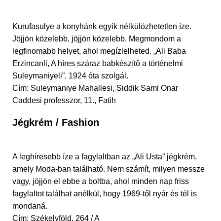
Kurufasulye a konyhánk egyik nélkülözhetetlen íze.
Jöjjön közelebb, jöjjön közelebb. Megmondom a
legfinomabb helyet, ahol megízlelheted. „Ali Baba
Erzincanli, A híres száraz babkészítő a történelmi
Suleymaniyeli”. 1924 óta szolgál.
Cím: Suleymaniye Mahallesi, Siddik Sami Onar
Caddesi professzor, 11., Fatih
Jégkrém / Fashion
A leghíresebb íze a fagylaltban az „Ali Usta” jégkrém,
amely Moda-ban található. Nem számít, milyen messze
vagy, jöjjön el ebbe a boltba, ahol minden nap friss
fagylaltot találhat anélkül, hogy 1969-től nyár és tél is
mondaná.
Cím: Székelyföld, 264 / A