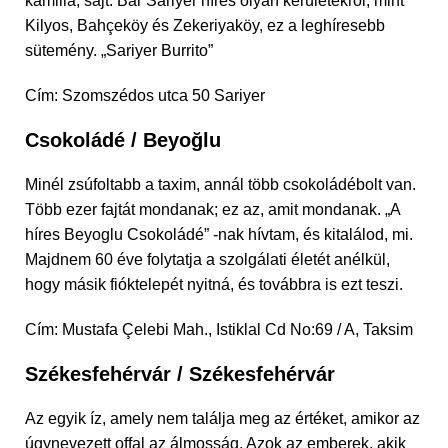
kamilla, sajt. Bár Sariyer híres olyan kerületekről, mint
Kilyos, Bahçeköy és Zekeriyaköy, ez a leghíresebb
sütemény. „Sariyer Burrito”
Cím: Szomszédos utca 50 Sariyer
Csokoládé / Beyoğlu
Minél zsúfoltabb a taxim, annál több csokoládébolt van.
Több ezer fajtát mondanak; ez az, amit mondanak. „A
híres Beyoglu Csokoládé” -nak hívtam, és kitalálod, mi.
Majdnem 60 éve folytatja a szolgálati életét anélkül,
hogy másik fióktelepét nyitná, és továbbra is ezt teszi.
Cím: Mustafa Çelebi Mah., Istiklal Cd No:69 / A, Taksim
Székesfehérvár / Székesfehérvár
Az egyik íz, amely nem találja meg az értéket, amikor az
úgynevezett offal az álmosság. Azok az emberek, akik