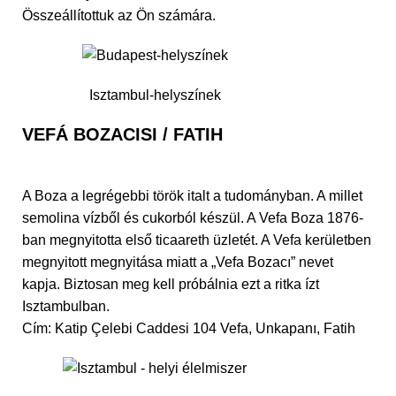
Összeállítottuk az Ön számára.
Isztambul-helyszínek
VEFÁ BOZACISI / FATIH
A Boza a legrégebbi török italt a tudományban. A millet
semolina vízből és cukorból készül. A Vefa Boza 1876-
ban megnyitotta első ticaareth üzletét. A Vefa kerületben
megnyitott megnyitása miatt a „Vefa Bozacı” nevet
kapja. Biztosan meg kell próbálnia ezt a ritka ízt
Isztambulban.
Cím: Katip Çelebi Caddesi 104 Vefa, Unkapanı, Fatih