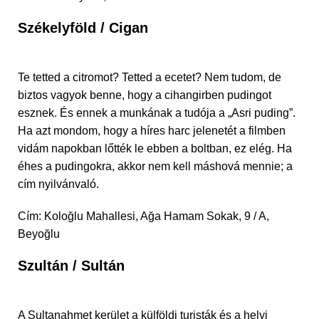
Székelyföld / Cigan
Te tetted a citromot? Tetted a ecetet? Nem tudom, de
biztos vagyok benne, hogy a cihangirben pudingot
esznek. És ennek a munkának a tudója a „Asri puding”.
Ha azt mondom, hogy a híres harc jelenetét a filmben
vidám napokban lőtték le ebben a boltban, ez elég. Ha
éhes a pudingokra, akkor nem kell máshová mennie; a
cím nyilvánvaló.
Cím: Koloğlu Mahallesi, Ağa Hamam Sokak, 9 / A,
Beyoğlu
Szultán / Sultán
A Sultanahmet kerület a külföldi turisták és a helyi