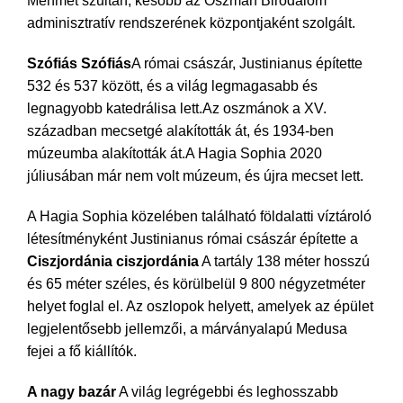
Mehmet szultán, később az Oszmán Birodalom
adminisztratív rendszerének központjaként szolgált.
Szófiás Szófiás
A római császár, Justinianus építette
532 és 537 között, és a világ legmagasabb és
legnagyobb katedrálisa lett.Az oszmánok a XV.
században mecsetgé alakították át, és 1934-ben
múzeumba alakították át.A Hagia Sophia 2020
júliusában már nem volt múzeum, és újra mecset lett.
A Hagia Sophia közelében található földalatti víztároló
létesítményként Justinianus római császár építette a
Ciszjordánia ciszjordánia
A tartály 138 méter hosszú
és 65 méter széles, és körülbelül 9 800 négyzetméter
helyet foglal el. Az oszlopok helyett, amelyek az épület
legjelentősebb jellemzői, a márványalapú Medusa
fejei a fő kiállítók.
A nagy bazár
A világ legrégebbi és leghosszabb