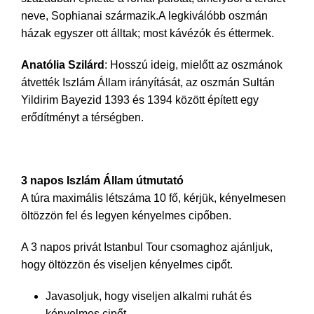
neve, Sophianai származik.A legkiválóbb oszmán
házak egyszer ott álltak; most kávézók és éttermek.
Anatólia Szilárd
: Hosszú ideig, mielőtt az oszmánok
átvették Iszlám Állam irányítását, az oszmán Sultán
Yildirim Bayezid 1393 és 1394 között épített egy
erődítményt a térségben.
3 napos Iszlám Állam útmutató
A túra maximális létszáma 10 fő, kérjük, kényelmesen
öltözzön fel és legyen kényelmes cipőben.
A 3 napos privát Istanbul Tour csomaghoz ajánljuk,
hogy öltözzön és viseljen kényelmes cipőt.
Javasoljuk, hogy viseljen alkalmi ruhát és
kényelmes cipőt.