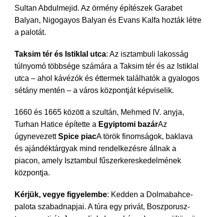
Sultan Abdulmejid. Az örmény építészek Garabet
Balyan, Nigogayos Balyan és Evans Kalfa hozták létre
a palotát.
Taksim tér és Istiklal utca
: Az isztambuli lakosság
túlnyomó többsége számára a Taksim tér és az Istiklal
utca – ahol kávézók és éttermek találhatók a gyalogos
sétány mentén – a város központját képviselik.
1660 és 1665 között a szultán, Mehmed IV. anyja,
Turhan Hatice építette a
Egyiptomi bazár
Az
úgynevezett
Spice piac
A török finomságok, baklava
és ajándéktárgyak mind rendelkezésre állnak a
piacon, amely Isztambul fűszerkereskedelmének
központja.
Kérjük, vegye figyelembe
: Kedden a Dolmabahce-
palota szabadnapjai. A túra egy privát, Boszporusz-