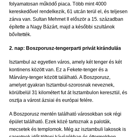
folyamatosan működő piaca. Több mint 4000
kereskedővel rendelkezik, 61 utcán terül el, és teljesen
zárva van. Sultan Mehmet II először a 15. században
építette a Nagy Bázárt, majd a későbbi szultánok
bővítették.
2. nap: Boszporusz-tengerparti privát kirándulás
Isztambul az egyetlen város, amely két tenger és két
kontinens között van. Ez a Fekete-tenger és a
Márvány-tenger között található. A Boszporusz,
amelyet gyakran Isztambul-szorosnak neveznek,
körülbelül 31 kilométert fut át Isztambulon keresztül, és
osztja a várost ázsiai és európai felére.
A Boszporusz mentén található városokban sok régi
épület található. Ezek közé tartoznak a paloták,
mecsetek és templomok. Még az isztambuli lakosok is
szeretnek időt tölteni kávézókban és éttermekben,