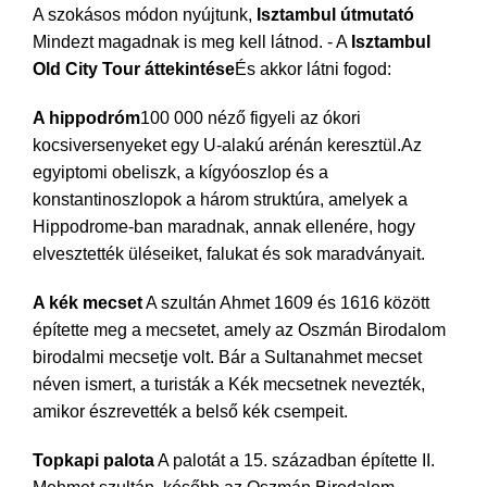
A szokásos módon nyújtunk,
Isztambul útmutató
Mindezt magadnak is meg kell látnod. - A
Isztambul
Old City Tour áttekintése
És akkor látni fogod:
A hippodróm
100 000 néző figyeli az ókori
kocsiversenyeket egy U-alakú arénán keresztül.Az
egyiptomi obeliszk, a kígyóoszlop és a
konstantinoszlopok a három struktúra, amelyek a
Hippodrome-ban maradnak, annak ellenére, hogy
elvesztették üléseiket, falukat és sok maradványait.
A kék mecset
A szultán Ahmet 1609 és 1616 között
építette meg a mecsetet, amely az Oszmán Birodalom
birodalmi mecsetje volt. Bár a Sultanahmet mecset
néven ismert, a turisták a Kék mecsetnek nevezték,
amikor észrevették a belső kék csempeit.
Topkapi palota
A palotát a 15. században építette II.