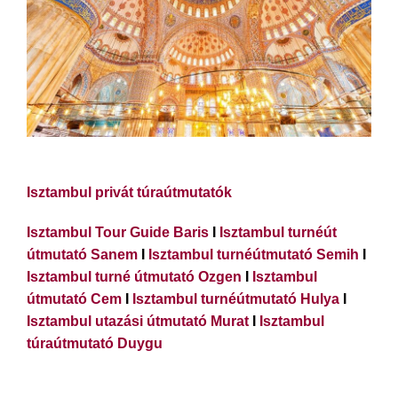
Isztambul privát túraútmutatók
Isztambul Tour Guide Baris
I
Isztambul turnéút
útmutató Sanem
I
Isztambul turnéútmutató Semih
I
Isztambul turné útmutató Ozgen
I
Isztambul
útmutató Cem
I
Isztambul turnéútmutató Hulya
I
Isztambul utazási útmutató Murat
I
Isztambul
túraútmutató Duygu