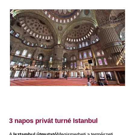
3 napos turné Isztambulban
3 napos privát turné Istanbul
A
Isztambul útmutató
Megismerheti a természeti