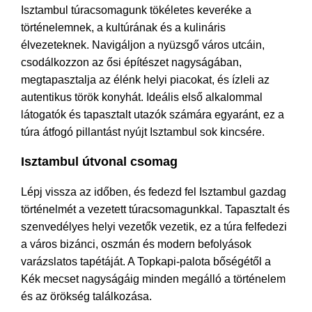
Isztambul túracsomagunk tökéletes keveréke a
történelemnek, a kultúrának és a kulináris
élvezeteknek. Navigáljon a nyüzsgő város utcáin,
csodálkozzon az ősi építészet nagyságában,
megtapasztalja az élénk helyi piacokat, és ízleli az
autentikus török konyhát. Ideális első alkalommal
látogatók és tapasztalt utazók számára egyaránt, ez a
túra átfogó pillantást nyújt Isztambul sok kincsére.
Isztambul útvonal csomag
Lépj vissza az időben, és fedezd fel Isztambul gazdag
történelmét a vezetett túracsomagunkkal. Tapasztalt és
szenvedélyes helyi vezetők vezetik, ez a túra felfedezi
a város bizánci, oszmán és modern befolyások
varázslatos tapétáját. A Topkapi-palota bőségétől a
Kék mecset nagyságáig minden megálló a történelem
és az örökség találkozása.