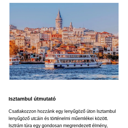
Isztambul Törökország csomagok
Isztambul útmutató
Csatlakozzon hozzánk egy lenyűgöző úton Isztambul
lenyűgöző utcáin és történelmi műemlékei között.
Isztrám túra egy gondosan megrendezett élmény,