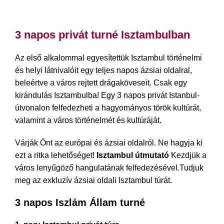
3 napos privát Istanbul Tour csomag
3 napos privát turné Isztambulban
Az első alkalommal egyesítettük Isztambul történelmi
és helyi látnivalóit egy teljes napos ázsiai oldalral,
beleértve a város rejtett drágaköveseit. Csak egy
kirándulás Isztambulba! Egy 3 napos privát Istanbul-
útvonalon felfedezheti a hagyományos török kultúrát,
valamint a város történelmét és kultúráját.
Várják Önt az európai és ázsiai oldalról. Ne hagyja ki
ezt a ritka lehetőséget!
Isztambul útmutató
Kezdjük a
város lenyűgöző hangulatának felfedezésével.Tudjuk
meg az exkluzív ázsiai oldali Isztambul túrát.
3 napos Iszlám Állam turné