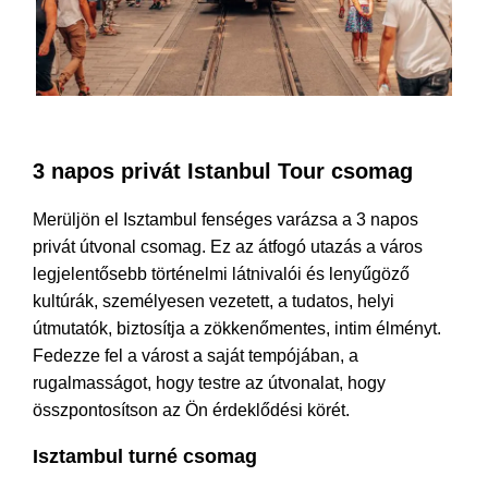
A legjobb Istanbul Tour csomag
3 napos privát Istanbul Tour csomag
Merüljön el Isztambul fenséges varázsa a 3 napos
privát útvonal csomag. Ez az átfogó utazás a város
legjelentősebb történelmi látnivalói és lenyűgöző
kultúrák, személyesen vezetett, a tudatos, helyi
útmutatók, biztosítja a zökkenőmentes, intim élményt.
Fedezze fel a várost a saját tempójában, a
rugalmasságot, hogy testre az útvonalat, hogy
összpontosítson az Ön érdeklődési körét.
Isztambul turné csomag