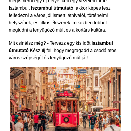
megismerni egy új helyet kell egy vezetett turné
Isztambul.
Isztambul útmutató
, akkor képes lesz
felfedezni a város jól ismert látnivalói, történelmi
helyszínek, és titkos ékszerek, miközben többet
megtudni a lenyűgöző múlt és a kortárs kultúra.
Mit csinálsz még? - Tervezz egy kis időt
Isztambul
útmutató
Készülj fel, hogy megragadd a csodálatos
város szépségét és lenyűgöző múltját!