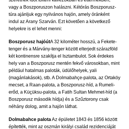
vagy a Boszporuszon halászni. Kétórás Boszporusz-
túra ajánljuk egy nyilvános hajón, amely óránként
indul az Arany Szarván. Ezt követően a következő
helyekre is el lehet menni:
Boszporusz hajóút
A 32 kilométer hosszú, a Fekete-
tenger és a Márvány-tenger között elterjedt szárazföld
két kontinensre szakítja el Isztambulot. Sok érdekes
hely van a Boszporusz mentén fekvő városokban, mint
például hatalmas paloták, üdülőhelyek, yali
(magánlakások), stb. A Dolmabahçe-palota, az Ortaköy
mecset, a Raan-palota, a Boszporusz-híd, a Rumeli-
erőd, a Küçüksu-palota, a Fatih Sultan Mehmet-híd (a
Boszporusz második hídja) és a Szűztorony csak
néhány dolog, amit a hajón láthat.
Dolmabahce palota
Az épületet 1843 és 1856 között
építették, mint az oszmán királyi család rezidenciáját