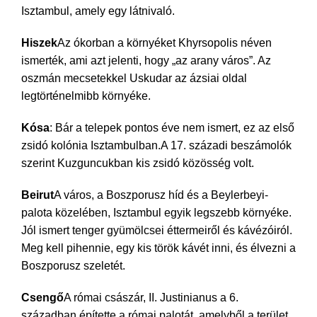
Isztambul, amely egy látnivaló.
Hiszek
Az ókorban a környéket Khyrsopolis néven
ismerték, ami azt jelenti, hogy „az arany város”. Az
oszmán mecsetekkel Uskudar az ázsiai oldal
legtörténelmibb környéke.
Kósa
: Bár a telepek pontos éve nem ismert, ez az első
zsidó kolónia Isztambulban.A 17. századi beszámolók
szerint Kuzguncukban kis zsidó közösség volt.
Beirut
A város, a Boszporusz híd és a Beylerbeyi-
palota közelében, Isztambul egyik legszebb környéke.
Jól ismert tenger gyümölcsei éttermeiről és kávézóiról.
Meg kell pihennie, egy kis török kávét inni, és élvezni a
Boszporusz szeletét.
Csengő
A római császár, II. Justinianus a 6.
században építette a római palotát, amelyből a terület