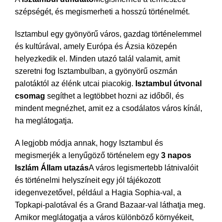
szépségét, és megismerheti a hosszú történelmét.
Isztambul egy gyönyörű város, gazdag történelemmel
és kultúrával, amely Európa és Ázsia közepén
helyezkedik el. Minden utazó talál valamit, amit
szeretni fog Isztambulban, a gyönyörű oszmán
palotáktól az élénk utcai piacokig.
Isztambul útvonal
csomag
segíthet a legtöbbet hozni az időből, és
mindent megnézhet, amit ez a csodálatos város kínál,
ha meglátogatja.
A legjobb módja annak, hogy Isztambul és
megismerjék a lenyűgöző történelem egy
3 napos
Iszlám Állam utazás
A város legismertebb látnivalóit
és történelmi helyszíneit egy jól tájékozott
idegenvezetővel, például a Hagia Sophia-val, a
Topkapi-palotával és a Grand Bazaar-val láthatja meg.
Amikor meglátogatja a város különböző környékeit,