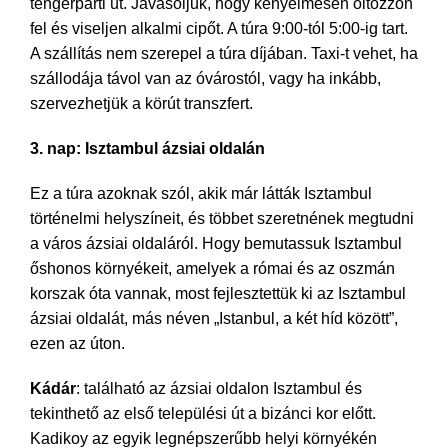
tengerparti út. Javasoljuk, hogy kényelmesen öltözzön
fel és viseljen alkalmi cipőt. A túra 9:00-tól 5:00-ig tart.
A szállítás nem szerepel a túra díjában. Taxi-t vehet, ha
szállodája távol van az óvárostól, vagy ha inkább,
szervezhetjük a körút transzfert.
3. nap: Isztambul ázsiai oldalán
Ez a túra azoknak szól, akik már látták Isztambul
történelmi helyszíneit, és többet szeretnének megtudni
a város ázsiai oldaláról. Hogy bemutassuk Isztambul
őshonos környékeit, amelyek a római és az oszmán
korszak óta vannak, most fejlesztettük ki az Isztambul
ázsiai oldalát, más néven „Istanbul, a két híd között”,
ezen az úton.
Kádár
: található az ázsiai oldalon Isztambul és
tekinthető az első települési út a bizánci kor előtt.
Kadikoy az egyik legnépszerűbb helyi környékén