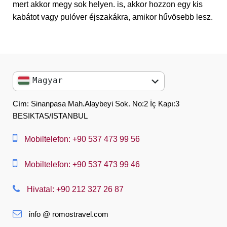
mert akkor megy sok helyen. is, akkor hozzon egy kis
kabátot vagy pulóver éjszakákra, amikor hűvösebb lesz.
Magyar
English
Cím: Sinanpasa Mah.Alaybeyi Sok. No:2 İç Kapı:3
BESIKTAS/ISTANBUL
العربية
中文
Mobiltelefon: +90 537 473 99 56
Dansk
Mobiltelefon: +90 537 473 99 46
Nederlands
Hivatal: +90 212 327 26 87
Slovenská
info @ romostravel.com
Suomi