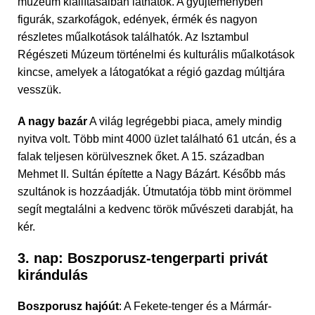
múzeum kiállításaiban láthatók. A gyűjteményben
figurák, szarkofágok, edények, érmék és nagyon
részletes műalkotások találhatók. Az Isztambul
Régészeti Múzeum történelmi és kulturális műalkotások
kincse, amelyek a látogatókat a régió gazdag múltjára
vesszük.
A nagy bazár
A világ legrégebbi piaca, amely mindig
nyitva volt. Több mint 4000 üzlet található 61 utcán, és a
falak teljesen körülvesznek őket. A 15. században
Mehmet II. Sultán építette a Nagy Bázárt. Később más
szultánok is hozzáadják. Útmutatója több mint örömmel
segít megtalálni a kedvenc török művészeti darabját, ha
kér.
3. nap: Boszporusz-tengerparti privát
kirándulás
Boszporusz hajóút
: A Fekete-tenger és a Mármár-