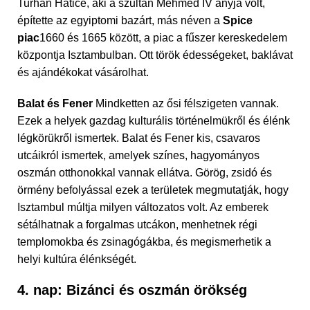
Turhan Hatice, aki a szultán Mehmed IV anyja volt,
építette az egyiptomi bazárt, más néven a
Spice
piac
1660 és 1665 között, a piac a fűszer kereskedelem
központja Isztambulban. Ott török édességeket, baklávat
és ajándékokat vásárolhat.
Balat és Fener
Mindketten az ősi félszigeten vannak.
Ezek a helyek gazdag kulturális történelmükről és élénk
légkörükről ismertek. Balat és Fener kis, csavaros
utcáikról ismertek, amelyek színes, hagyományos
oszmán otthonokkal vannak ellátva. Görög, zsidó és
örmény befolyással ezek a területek megmutatják, hogy
Isztambul múltja milyen változatos volt. Az emberek
sétálhatnak a forgalmas utcákon, menhetnek régi
templomokba és zsinagógákba, és megismerhetik a
helyi kultúra élénkségét.
4. nap: Bizánci és oszmán örökség