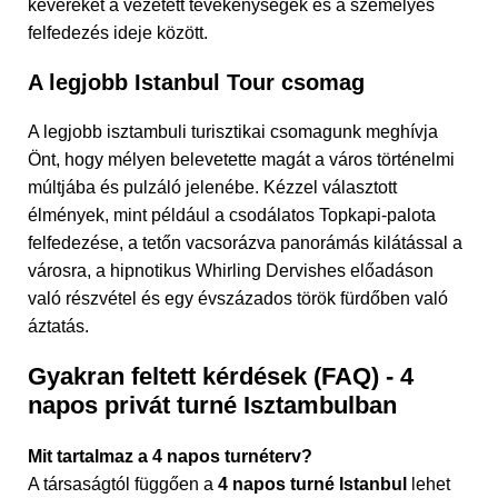
keveréket a vezetett tevékenységek és a személyes
felfedezés ideje között.
A legjobb Istanbul Tour csomag
A legjobb isztambuli turisztikai csomagunk meghívja
Önt, hogy mélyen belevetette magát a város történelmi
múltjába és pulzáló jelenébe. Kézzel választott
élmények, mint például a csodálatos Topkapi-palota
felfedezése, a tetőn vacsorázva panorámás kilátással a
városra, a hipnotikus Whirling Dervishes előadáson
való részvétel és egy évszázados török fürdőben való
áztatás.
Gyakran feltett kérdések (FAQ) - 4
napos privát turné Isztambulban
Mit tartalmaz a 4 napos turnéterv?
A társaságtól függően a
4 napos turné Istanbul
lehet