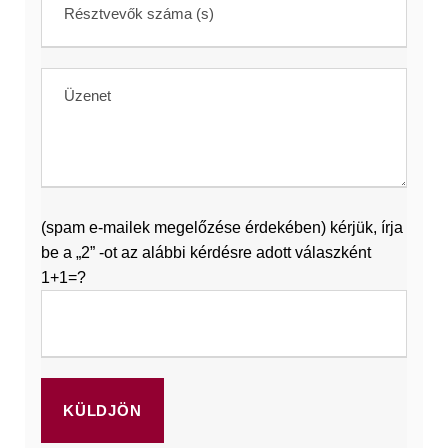
(spam e-mailek megelőzése érdekében) kérjük, írja
be a „2” -ot az alábbi kérdésre adott válaszként
1+1=?