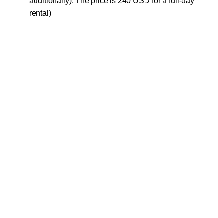
additionally). The price is 240 USD for a full-day
rental)