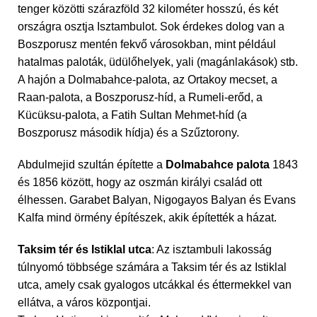
tenger közötti szárazföld 32 kilométer hosszú, és két
országra osztja Isztambulot. Sok érdekes dolog van a
Boszporusz mentén fekvő városokban, mint például
hatalmas paloták, üdülőhelyek, yali (magánlakások) stb.
A hajón a Dolmabahce-palota, az Ortakoy mecset, a
Raan-palota, a Boszporusz-híd, a Rumeli-erőd, a
Kücüksu-palota, a Fatih Sultan Mehmet-híd (a
Boszporusz második hídja) és a Szűztorony.
Abdulmejid szultán építette a
Dolmabahce palota
1843
és 1856 között, hogy az oszmán királyi család ott
élhessen. Garabet Balyan, Nigogayos Balyan és Evans
Kalfa mind örmény építészek, akik építették a házat.
Taksim tér és Istiklal utca
: Az isztambuli lakosság
túlnyomó többsége számára a Taksim tér és az Istiklal
utca, amely csak gyalogos utcákkal és éttermekkel van
ellátva, a város központjai.