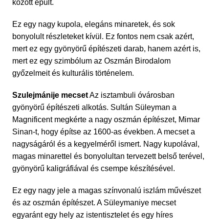
között épült.
Ez egy nagy kupola, elegáns minaretek, és sok
bonyolult részleteket kívül. Ez fontos nem csak azért,
mert ez egy gyönyörű építészeti darab, hanem azért is,
mert ez egy szimbólum az Oszmán Birodalom
győzelmeit és kulturális történelem.
Szulejmánije mecset
Az isztambuli óvárosban
gyönyörű építészeti alkotás. Sultán Süleyman a
Magnificent megkérte a nagy oszmán építészet, Mimar
Sinan-t, hogy építse az 1600-as években. A mecset a
nagyságáról és a kegyelméről ismert. Nagy kupolával,
magas minarettel és bonyolultan tervezett belső terével,
gyönyörű kaligráfiával és csempe készítésével.
Ez egy nagy jele a magas színvonalú iszlám művészet
és az oszmán építészet. A Süleymaniye mecset
egyaránt egy hely az istentisztelet és egy híres