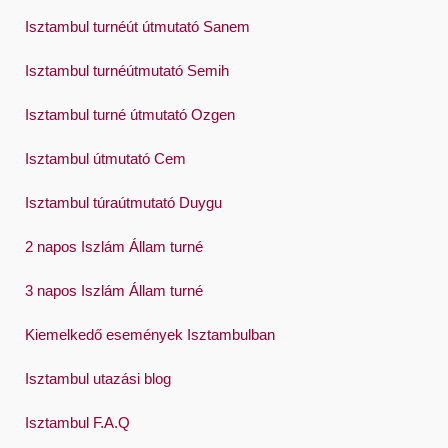
Isztambul turnéút útmutató Sanem
Español
Swedish
Isztambul turnéútmutató Semih
Türkçe
Isztambul turné útmutató Ozgen
Український
Isztambul útmutató Cem
Việt
Isztambul túraútmutató Duygu
2 napos Iszlám Állam turné
3 napos Iszlám Állam turné
Kiemelkedő események Isztambulban
Isztambul utazási blog
Isztambul F.A.Q