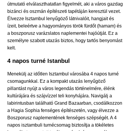
útmutató elválaszthatatlan figyelmét, aki a város gazdag
bizánci és oszmán építészeti tapétáján keresztül vezet.
Élvezze Isztambul lenyűgöző látnivalóit, hangjait és
ízeit, beleértve a hagyományos török fürdőt (hamam) és
a boszporusz varázslatos naplementei hajóútját. Ez a
személyre szabott utazás biztos, hogy tartós benyomást
kelt.
4 napos turné Istanbul
Menekülj az időtlen Isztambul városába 4 napos turné
csomagunkkal. Ez a kompakt utazás lenyűgöző
pillantást nyújt a város legendás történelmére, élénk
kultúrájára és szájvízzel teli konyhájára. Navigálj a
labirintusban található Grand Bazaarban, csodálkozzon
a Hagia Sophia fenséges építészetén, vagy élvezze a
Boszporusz naplementének fenséges szépségét. A 4
napos isztambuli turnécsomag biztosítja a tökéletes