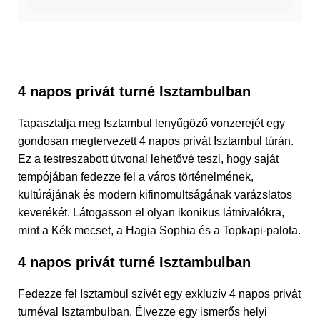
4 napos privát turné Isztambulban
Tapasztalja meg Isztambul lenyűgöző vonzerejét egy
gondosan megtervezett 4 napos privát Isztambul túrán.
Ez a testreszabott útvonal lehetővé teszi, hogy saját
tempójában fedezze fel a város történelmének,
kultúrájának és modern kifinomultságának varázslatos
keverékét. Látogasson el olyan ikonikus látnivalókra,
mint a Kék mecset, a Hagia Sophia és a Topkapi-palota.
4 napos privát turné Isztambulban
Fedezze fel Isztambul szívét egy exkluzív 4 napos privát
turnéval Isztambulban. Élvezze egy ismerős helyi