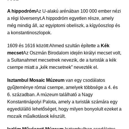
A hippodróm
Az U-alakú arénában 100 000 ember nézi
a régi lóversenyt.A hippodróm egyetlen része, amely
még mindig áll, az egyiptomi obeliszk, a kígyóoszlop és
a konstantinoszlopok.
1609 és 1616 között Ahmed szultán építette a
Kék
mecset
Az Oszmán Birodalom idején királyi mecset volt,
a Sultanahmet mecsetnek nevezik, de a turisták a kék
csempe miatt a „kék mecsetnek” nevezték el.
Isztambul Mosaic Múzeum
van egy csodálatos
gyűjteménye római csempe, amelyek többsége a 4. és
6. században. A múzeum található a Nagy
Konstantinápolyi Palota, amely a turisták számára egy
egyedülálló lehetőséget, hogy milyen bonyolult ezeket a
mozaik műalkotások készült.