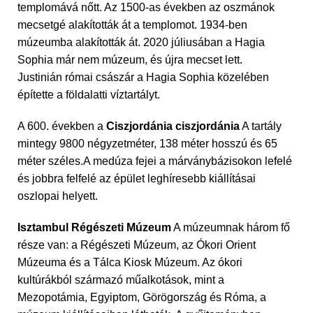
templomává nőtt. Az 1500-as években az oszmánok
mecsetgé alakították át a templomot. 1934-ben
múzeumba alakították át. 2020 júliusában a Hagia
Sophia már nem múzeum, és újra mecset lett.
Justinián római császár a Hagia Sophia közelében
építette a földalatti víztartályt.
A 600. években a
Ciszjordánia ciszjordánia
A tartály
mintegy 9800 négyzetméter, 138 méter hosszú és 65
méter széles.A medúza fejei a márványbázisokon lefelé
és jobbra felfelé az épület leghíresebb kiállításai
oszlopai helyett.
Isztambul Régészeti Múzeum
A múzeumnak három fő
része van: a Régészeti Múzeum, az Ókori Orient
Múzeuma és a Tálca Kiosk Múzeum. Az ókori
kultúrákból származó műalkotások, mint a
Mezopotámia, Egyiptom, Görögország és Róma, a