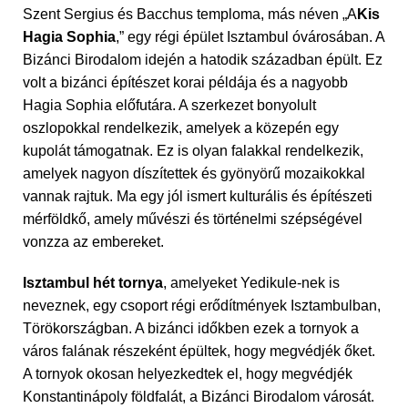
Szent Sergius és Bacchus temploma, más néven „A
Kis
Hagia Sophia
,” egy régi épület Isztambul óvárosában. A
Bizánci Birodalom idején a hatodik században épült. Ez
volt a bizánci építészet korai példája és a nagyobb
Hagia Sophia előfutára. A szerkezet bonyolult
oszlopokkal rendelkezik, amelyek a közepén egy
kupolát támogatnak. Ez is olyan falakkal rendelkezik,
amelyek nagyon díszítettek és gyönyörű mozaikokkal
vannak rajtuk. Ma egy jól ismert kulturális és építészeti
mérföldkő, amely művészi és történelmi szépségével
vonzza az embereket.
Isztambul hét tornya
, amelyeket Yedikule-nek is
neveznek, egy csoport régi erődítmények Isztambulban,
Törökországban. A bizánci időkben ezek a tornyok a
város falának részeként épültek, hogy megvédjék őket.
A tornyok okosan helyezkedtek el, hogy megvédjék
Konstantinápoly földfalát, a Bizánci Birodalom városát.