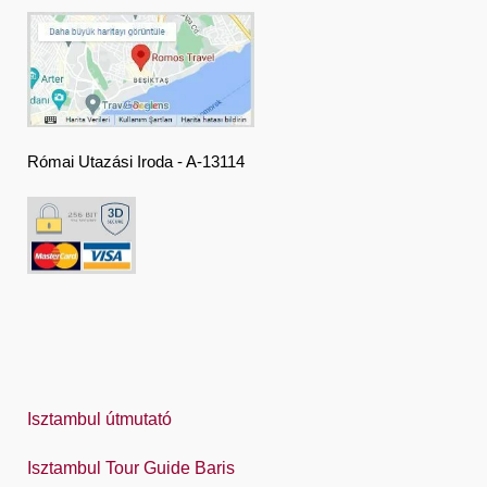
Français
Deutsch
Ελληνική
हिंदी
Római Utazási Iroda - A-13114
Magyar
Indonesia
Italiano
日本語
한국어
Polski
Isztambul útmutató
Português
Isztambul Tour Guide Baris
Русский