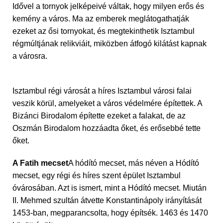
Idővel a tornyok jelképeivé váltak, hogy milyen erős és
kemény a város. Ma az emberek meglátogathatják
ezeket az ősi tornyokat, és megtekinthetik Isztambul
régmúltjának relikviáit, miközben átfogó kilátást kapnak
a városra.
Isztambul régi városát a híres Isztambul városi falai
veszik körül, amelyeket a város védelmére építettek. A
Bizánci Birodalom építette ezeket a falakat, de az
Oszmán Birodalom hozzáadta őket, és erősebbé tette
őket.
A Fatih mecset
A hódító mecset, más néven a Hódító
mecset, egy régi és híres szent épület Isztambul
óvárosában. Azt is ismert, mint a Hódító mecset. Miután
II. Mehmed szultán átvette Konstantinápoly irányítását
1453-ban, megparancsolta, hogy építsék. 1463 és 1470