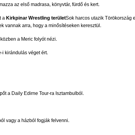
almazza az első madrasa, könyvtár, fürdő és kert.
t a
Kirkpinar Wrestling terület
Sok harcos utazik Törökország e
k vannak arra, hogy a minősítéseken keresztül.
közben a Meric folyót nézi.
i kirándulás véget ért.
pőt a Daily Edirne Tour-ra Isztambulból.
ból vagy a házból fogják felvenni.