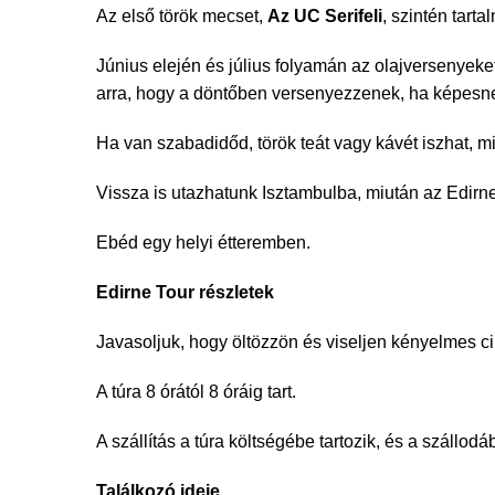
Az első török mecset,
Az UC Serifeli
, szintén tart
Június elején és július folyamán az olajversenyeke
arra, hogy a döntőben versenyezzenek, ha képesne
Ha van szabadidőd, török teát vagy kávét iszhat, mi
Vissza is utazhatunk Isztambulba, miután az Edirne-
Ebéd egy helyi étteremben.
Edirne Tour részletek
Javasoljuk, hogy öltözzön és viseljen kényelmes ci
A túra 8 órától 8 óráig tart.
A szállítás a túra költségébe tartozik, és a szállodá
Találkozó ideje