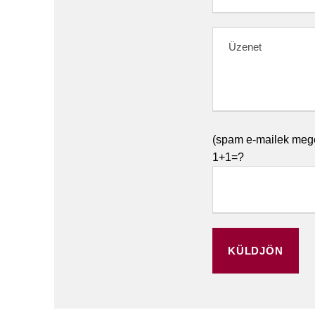
(spam e-mailek megel
1+1=?