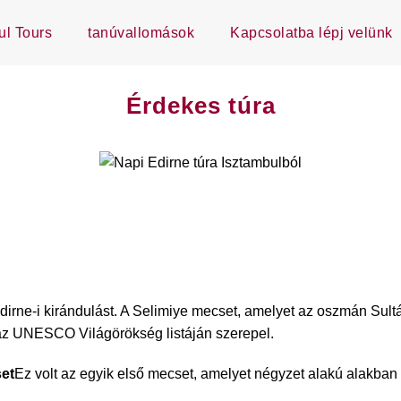
ul Tours
tanúvallomások
Kapcsolatba lépj velünk
Érdekes túra
dirne-i kirándulást. A Selimiye mecset, amelyet az oszmán Sultán
az UNESCO Világörökség listáján szerepel.
set
Ez volt az egyik első mecset, amelyet négyzet alakú alakban 