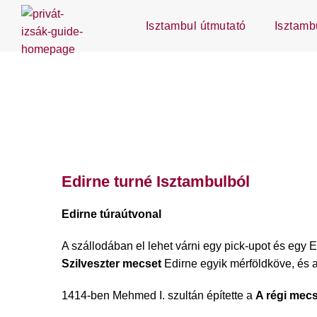
Isztambul útmutató
Isztamb
Edirne turné Isztambulból
Edirne túraútvonal
A szállodában el lehet várni egy pick-upot és egy E
Szilveszter mecset
Edirne egyik mérföldköve, és 
1414-ben Mehmed I. szultán építette a
A régi mec