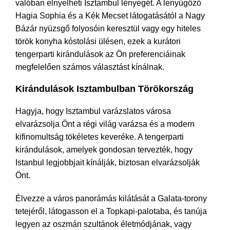
valóban elnyelheti Isztambul lényegét. A lenyűgöző
Hagia Sophia és a Kék Mecset látogatásától a Nagy
Bázár nyüzsgő folyosóin keresztül vagy egy hiteles
török konyha kóstolási ülésen, ezek a kurátori
tengerparti kirándulások az Ön preferenciáinak
megfelelően számos választást kínálnak.
Kirándulások Isztambulban Törökország
Hagyja, hogy Isztambul varázslatos városa
elvarázsolja Önt a régi világ varázsa és a modern
kifinomultság tökéletes keveréke. A tengerparti
kirándulások, amelyek gondosan tervezték, hogy
Istanbul legjobbjait kínálják, biztosan elvarázsolják
Önt.
Élvezze a város panorámás kilátását a Galata-torony
tetejéről, látogasson el a Topkapi-palotaba, és tanúja
legyen az oszmán szultánok életmódjának, vagy