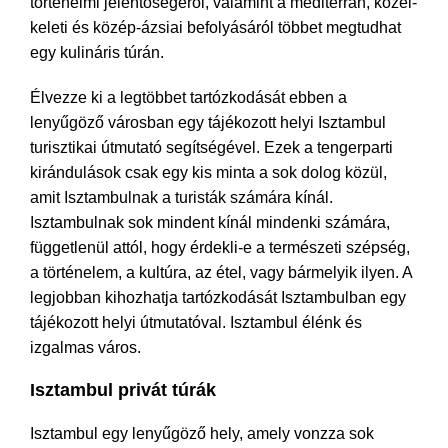
történelmi jelentőségéről, valamint a mediterrán, közel-
keleti és közép-ázsiai befolyásáról többet megtudhat
egy kulináris túrán.
Élvezze ki a legtöbbet tartózkodását ebben a
lenyűgöző városban egy tájékozott helyi Isztambul
turisztikai útmutató segítségével. Ezek a tengerparti
kirándulások csak egy kis minta a sok dolog közül,
amit Isztambulnak a turisták számára kínál.
Isztambulnak sok mindent kínál mindenki számára,
függetlenül attól, hogy érdekli-e a természeti szépség,
a történelem, a kultúra, az étel, vagy bármelyik ilyen. A
legjobban kihozhatja tartózkodását Isztambulban egy
tájékozott helyi útmutatóval. Isztambul élénk és
izgalmas város.
Isztambul privát túrák
Isztambul egy lenyűgöző hely, amely vonzza sok