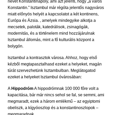
nevét Konstantinápoly, ami azt jelenti, hogy „a város
Konstantin.” Isztambul már régóta jelentős nagyváros
miatt előnyös helyét a kapcsolatot a két kontinens,
Európa és Ázsia. , amelyek mindegyike alkotja a
mecsetek, paloták, katedrálisok, zsinagógák,
modernitás, és a történelem mind hozzájárulnak
Isztambul állomás, mint a fő kulturális központ a
bolygón.
Isztambul a kontrasztok városa. Ahhoz, hogy első
kézből megtapasztalhasd ezeket a helyeket, magán
túrát szervezhetünk Isztambulban. Meglátogatod
ezeket a helyeket Isztambul óvárosában:
A
Hippodróm
A hippodrómnak 100 000 főre volt a
kapacitása, bár már nincs sehol se fal, se semmi, ami
megmaradt, ezek a három emlékmű – az egyiptomi
obeliszk, a kígyóoszlop és a konstantinoszlopok –
megmaradnak.