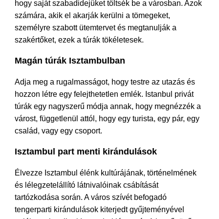
hogy saját szabadidejüket töltsék be a városban. Azok
számára, akik el akarják kerülni a tömegeket,
személyre szabott ütemtervet és megtanulják a
szakértőket, ezek a túrák tökéletesek.
Magán túrák Isztambulban
Adja meg a rugalmasságot, hogy testre az utazás és
hozzon létre egy felejthetetlen emlék. Istanbul privát
túrák egy nagyszerű módja annak, hogy megnézzék a
várost, függetlenül attól, hogy egy turista, egy pár, egy
család, vagy egy csoport.
Isztambul part menti kirándulások
Élvezze Isztambul élénk kultúrájának, történelmének
és lélegzetelállító látnivalóinak csábítását
tartózkodása során. A város szívét befogadó
tengerparti kirándulások kiterjedt gyűjteményével