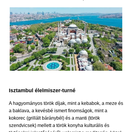
Isztambul privát strand kirándulások
Isztambul élelmiszer-turné
A hagyományos török díjak, mint a kebabok, a meze és
a baklava, a kevésbé ismert finomságok, mint a
kokorec (grillált báránybél) és a manti (török
szendvicsek) mellett a török konyha kulturális és