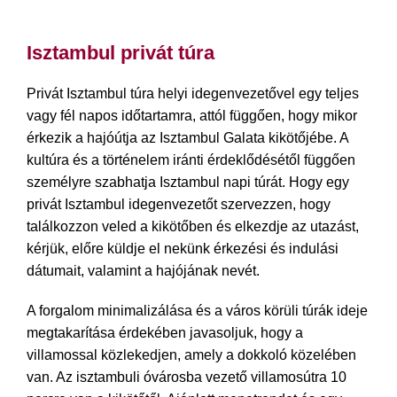
Isztambul privát túra
Privát Isztambul túra helyi idegenvezetővel egy teljes
vagy fél napos időtartamra, attól függően, hogy mikor
érkezik a hajóútja az Isztambul Galata kikötőjébe. A
kultúra és a történelem iránti érdeklődésétől függően
személyre szabhatja Isztambul napi túrát. Hogy egy
privát Isztambul idegenvezetőt szervezzen, hogy
találkozzon veled a kikötőben és elkezdje az utazást,
kérjük, előre küldje el nekünk érkezési és indulási
dátumait, valamint a hajójának nevét.
A forgalom minimalizálása és a város körüli túrák ideje
megtakarítása érdekében javasoljuk, hogy a
villamossal közlekedjen, amely a dokkoló közelében
van. Az isztambuli óvárosba vezető villamosútra 10