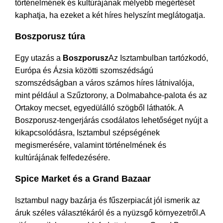
történelmének és kultúrájának mélyebb megértését
kaphatja, ha ezeket a két híres helyszínt meglátogatja.
Boszporusz túra
Egy utazás a
Boszporusz
Az Isztambulban tartózkodó,
Európa és Ázsia közötti szomszédságú
szomszédságban a város számos híres látnivalója,
mint például a Szűztorony, a Dolmabahce-palota és az
Ortakoy mecset, egyedülálló szögből láthatók. A
Boszporusz-tengerjárás csodálatos lehetőséget nyújt a
kikapcsolódásra, Isztambul szépségének
megismerésére, valamint történelmének és
kultúrájának felfedezésére.
Spice Market és a Grand Bazaar
Isztambul nagy bazárja és fűszerpiacát jól ismerik az
áruk széles választékáról és a nyüzsgő környezetről.A