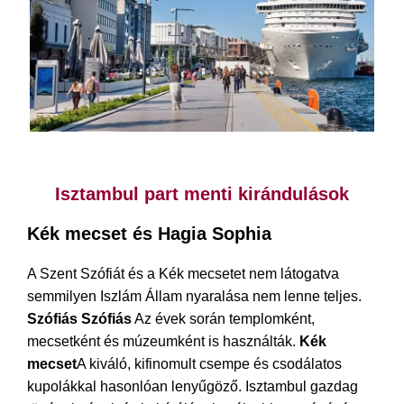
Isztambul privát túra a Cruise Port-tól
Isztambul part menti kirándulások
Kék mecset és Hagia Sophia
A Szent Szófiát és a Kék mecsetet nem látogatva
semmilyen Iszlám Állam nyaralása nem lenne teljes.
Szófiás Szófiás
Az évek során templomként,
mecsetként és múzeumként is használták.
Kék
mecset
A kiváló, kifinomult csempe és csodálatos
kupolákkal hasonlóan lenyűgöző. Isztambul gazdag