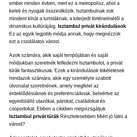
ember minden évben, mert ez a metropolisz, ahol a
keleti és nyugati összeütközik. Isztambulnak sok
mindent kínál a turistáknak, a kiterjedt történelmétől a
dinamikus kultúrájáig.
Isztambul privát kirándulások
Ez az egyik legjobb módja annak, hogy megnézzük
ezt a csodálatos várost.
Azok számára, akik saját tempójában és saját
módjukban szeretnék felfedezni Isztambulot, a privát
túrák fantasztikusak. Ezek a kirándulások tökéletesek
mindazok számára, akik egy személyre szabott
útvonalat szeretnének, amely megfelel az
érdeklődésüknek és preferenciáiknak, beleértve az
egyedülálló utazókat, párokat, családokat és
csoportokat. Ebben a cikkben megvizsgáljuk
Isztambul privát túrák
Részletesebben Miért jó látni a
várost?