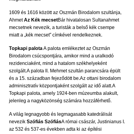
1609 és 1616 között az Oszmán Birodalom szultánja,
Ahmet
Az
Kék mecset
Bár hivatalosan Sultanahmet
mecsetnek nevezik, a turisták a belső kék csempe
miatt a „kék mecset” címkével rendelkeznek.
Topkapi palota
A palota emlékeztet az Oszmán
Birodalom csúcspontjára, amikor mind a uralkodó
rezidenciaként, mind a hatalom székhelyeként
szolgált.A palota II. Mehmet szultán parancsára épült
és a 15. században fejeződött be.Az ottani birodalom
adminisztratív központjaként szolgált az idő alatt.A
Topkapi palota, amely 1924-ben múzeumba alakult,
jelenleg a nagyközönség számára hozzáférhető.
A világ legnagyobb és legmagasabb katedrálisát
nevezik
Szófiás Szófiás
A római császár, Justinianus I.
az 532 és 537-es években adta ki az építési