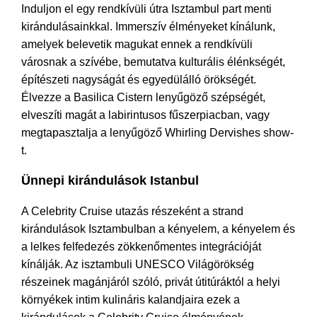
Induljon el egy rendkívüli útra Isztambul part menti
kirándulásainkkal. Immerszív élményeket kínálunk,
amelyek belevetik magukat ennek a rendkívüli
városnak a szívébe, bemutatva kulturális élénkségét,
építészeti nagyságát és egyedülálló örökségét.
Élvezze a Basilica Cistern lenyűgöző szépségét,
elveszíti magát a labirintusos fűszerpiacban, vagy
megtapasztalja a lenyűgöző Whirling Dervishes show-
t.
Ünnepi kirándulások Istanbul
A Celebrity Cruise utazás részeként a strand
kirándulások Isztambulban a kényelem, a kényelem és
a lelkes felfedezés zökkenőmentes integrációját
kínálják. Az isztambuli UNESCO Világörökség
részeinek magánjáról szóló, privát útitúráktól a helyi
környékek intim kulináris kalandjaira ezek a