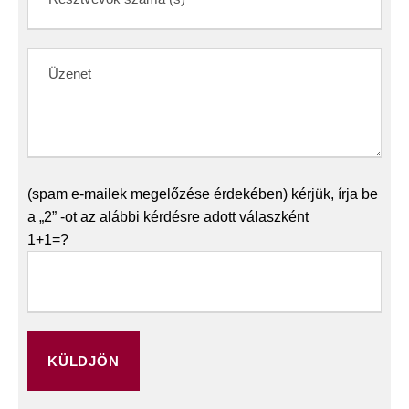
(spam e-mailek megelőzése érdekében) kérjük, írja be
a „2” -ot az alábbi kérdésre adott válaszként
1+1=?