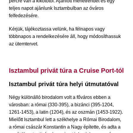
percre van a kikötőtől. Ajánlott menetrendet és egy
teljes napot ajánlunk Isztambulban az óváros
felfedezésére.
Kérjük, tájékoztassa velünk, ha félnapos vagy
többnapos a rendelkezésére áll, hogy módosíthassuk
az ütemtervet.
Isztambul privát túra a Cruise Port-tól
Isztambul privát túra helyi útmutatóval
Négy különálló birodalom volt a főváros ebben a
városban: a római (330-395), a bizánci (395-1204,
1261-1453), a latin (1204), és az oszmán (1453-1922).
Mielőtt Isztambul lett a székhelye a Római Birodalom,
a római császár Konstantin a Nagy építette, és adta a