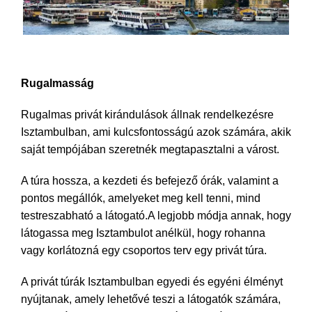
Kirándulások Isztambulban Törökország
Rugalmasság
Rugalmas privát kirándulások állnak rendelkezésre
Isztambulban, ami kulcsfontosságú azok számára, akik
saját tempójában szeretnék megtapasztalni a várost.
A túra hossza, a kezdeti és befejező órák, valamint a
pontos megállók, amelyeket meg kell tenni, mind
testreszabható a látogató.A legjobb módja annak, hogy
látogassa meg Isztambulot anélkül, hogy rohanna
vagy korlátozná egy csoportos terv egy privát túra.
A privát túrák Isztambulban egyedi és egyéni élményt
nyújtanak, amely lehetővé teszi a látogatók számára,