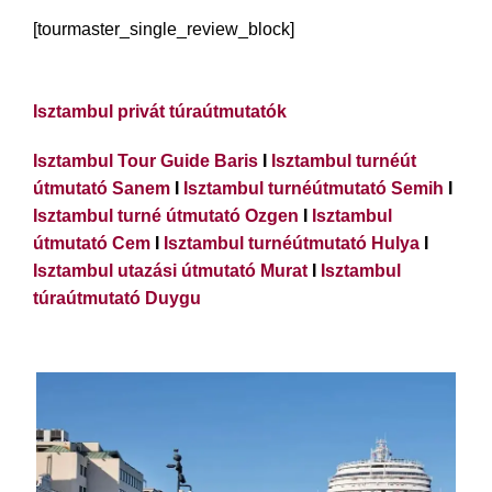
[tourmaster_single_review_block]
Isztambul privát túraútmutatók
Isztambul Tour Guide Baris
I
Isztambul turnéút
útmutató Sanem
I
Isztambul turnéútmutató Semih
I
Isztambul turné útmutató Ozgen
I
Isztambul
útmutató Cem
I
Isztambul turnéútmutató Hulya
I
Isztambul utazási útmutató Murat
I
Isztambul
túraútmutató Duygu