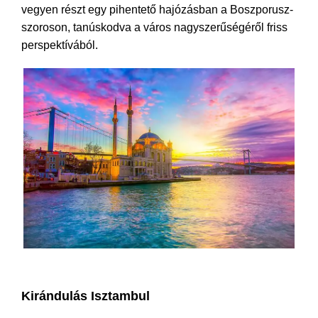
vegyen részt egy pihentető hajózásban a Boszporusz-
szoroson, tanúskodva a város nagyszerűségéről friss
perspektívából.
Isztambul part menti kirándulások
Kirándulás Isztambul