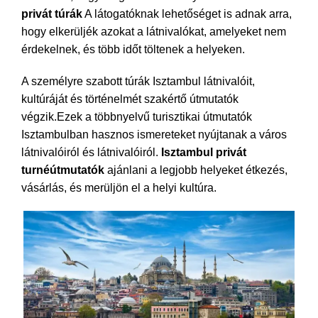
privát túrák
A látogatóknak lehetőséget is adnak arra,
hogy elkerüljék azokat a látnivalókat, amelyeket nem
érdekelnek, és több időt töltenek a helyeken.
A személyre szabott túrák Isztambul látnivalóit,
kultúráját és történelmét szakértő útmutatók
végzik.Ezek a többnyelvű turisztikai útmutatók
Isztambulban hasznos ismereteket nyújtanak a város
látnivalóiról és látnivalóiról.
Isztambul privát
turnéútmutatók
ajánlani a legjobb helyeket étkezés,
vásárlás, és merüljön el a helyi kultúra.