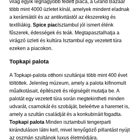
világ egyik legnagyobb fedett piaca, a Grand Bazaar
több mint 4000 üzletet kínál, amelyek mindent eladnak
a kerámiától és az antikvitástól az ékszerekig és
textíliákig.
Spice piac
Isztambul jól ismert élénk
fűszerek, édességek és teák. Megtapasztalhatja a
virágzó üzleti és kultúra Isztambul egy vezetett túra
ezeken a piacokon.
Topkapi palota
A Topkapi-palota otthoni szultánjai több mint 400 évet
töltöttek. Jelenleg múzeum, amely a palota kifinomult
műalkotásait, építészeti és régiségét mutatja be. A
palotát egy vezetett túra során megtekintheti minden
udvarát, csarnokát és szobáját, beleértve a haremet is,
amely a szultán családját és a konkubináit fogadta.
Topkapi palota
Minden isztambuli tengerparti
kiránduláson látni kell, mivel lenyűgöző pillantást nyújt
az oszmán szultánok luxus életmódjára.