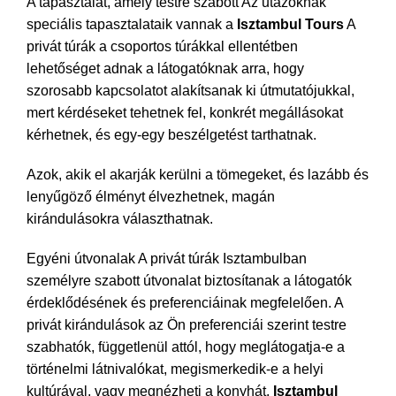
A tapasztalat, amely testre szabott Az utazóknak
speciális tapasztalataik vannak a
Isztambul Tours
A
privát túrák a csoportos túrákkal ellentétben
lehetőséget adnak a látogatóknak arra, hogy
szorosabb kapcsolatot alakítsanak ki útmutatójukkal,
mert kérdéseket tehetnek fel, konkrét megállásokat
kérhetnek, és egy-egy beszélgetést tarthatnak.
Azok, akik el akarják kerülni a tömegeket, és lazább és
lenyűgöző élményt élvezhetnek, magán
kirándulásokra választhatnak.
Egyéni útvonalak A privát túrák Isztambulban
személyre szabott útvonalat biztosítanak a látogatók
érdeklődésének és preferenciáinak megfelelően. A
privát kirándulások az Ön preferenciái szerint testre
szabhatók, függetlenül attól, hogy meglátogatja-e a
történelmi látnivalókat, megismerkedik-e a helyi
kultúrával, vagy megnézheti a konyhát.
Isztambul